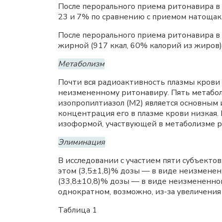
После перорального приема ритонавира в 
23 и 7% по сравнению с приемом натощак
После перорального приема ритонавира в 
жирной (917 ккал, 60% калорий из жиров
Метаболизм
Почти вся радиоактивность плазмы крови
неизмененному ритонавиру. Пять метабол
изопропилтиазол (M2) является основным 
концентрация его в плазме крови низкая.
изоформой, участвующей в метаболизме р
Элиминация
В исследовании с участием пяти субъекто
этом (3,5±1,8)% дозы — в виде неизменен
(33,8±10,8)% дозы — в виде неизмененно
однократном, возможно, из-за увеличения
Таблица 1