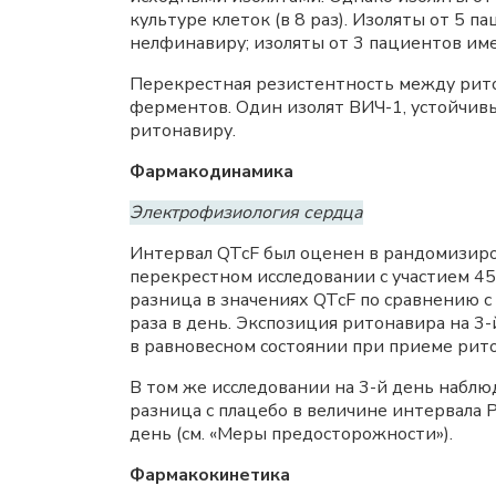
культуре клеток (в 8 раз). Изоляты от 5
нелфинавиру; изоляты от 3 пациентов име
Перекрестная резистентность между рит
ферментов. Один изолят ВИЧ-1, устойчивы
ритонавиру.
Фармакодинамика
Электрофизиология сердца
Интервал QTcF был оценен в рандомизиро
перекрестном исследовании с участием 45
разница в значениях QTcF по сравнению с 
раза в день. Экспозиция ритонавира на 3-
в равновесном состоянии при приеме ритон
В том же исследовании на 3-й день набл
разница с плацебо в величине интервала P
день (см. «Меры предосторожности»).
Фармакокинетика