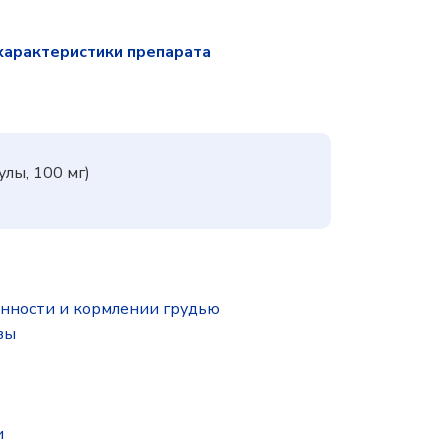
характеристики препарата
улы, 100 мг)
нности и кормлении грудью
зы
и