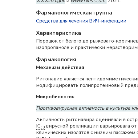
www.fda.gov
и
www.rxlist.com,
2021.
Фармакологическая группа
Средства для лечения ВИЧ-инфекции
Характеристика
Порошок от белого до рыжевато-коричнево
изопропаноле и практически нерастворим 
Фармакология
Механизм действия
Ритонавир является пептидомиметически
модифицировать полипротеиновый пред
Микробиология
Противовирусная активность в культуре кл
Активность ритонавира оценивали в ост
IC
вирусной репликации варьировала от 
50
клинических изолятов с низким пассажем