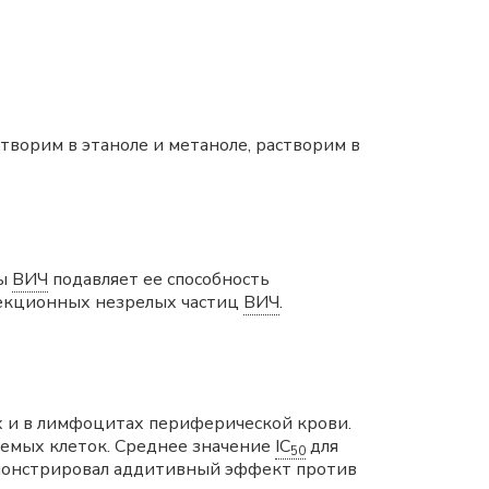
творим в этаноле и метаноле, растворим в
зы
ВИЧ
подавляет ее способность
фекционных незрелых частиц
ВИЧ
.
 и в лимфоцитах периферической крови.
уемых клеток. Среднее значение
IC
для
50
демонстрировал аддитивный эффект против