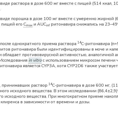
виде раствора в дозе 600 мг вместе с пищей (514 ккал, 
.
виде порошка в дозе 100 мг вместе с умеренно жирной (
) пищей его
C
и AUC
ритонавира снижались на 23–49
max
inf
14
 после однократного приема раствора
C-ритонавира (n=5
итов ритонавира были идентифицированы в моче и кале
и обладает противовирусной активностью, аналогичной а
 Исследования
in vitro
с использованием микросом печени ч
итонавира является CYP3A, хотя CYP2D6 также участвует
14
в, принимавших раствор
C-ритонавира в дозе 600 мг, (1
ного исходного вещества. В этом исследовании (86,4±2,9
го исходного вещества. При многократном приеме накоп
 клиренса в зависимости от времени и дозы.