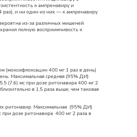
езистентность к ампренавиру и
раз), и ни один из них — к ампренавиру.
вероятна из-за различных мишеней
охранил полную восприимчивость к
 (моксифлоксацин 400 мг 1 раз в день)
день. Максимальная средняя (95% ДИ)
,5 (7,6) мс при дозе ритонавира 400 мг 2
близительно в 1,5 раза выше, чем таковая
ших ритонавир. Максимальная (95% ДИ)
с при дозе ритонавира 400 мг 2 раза в