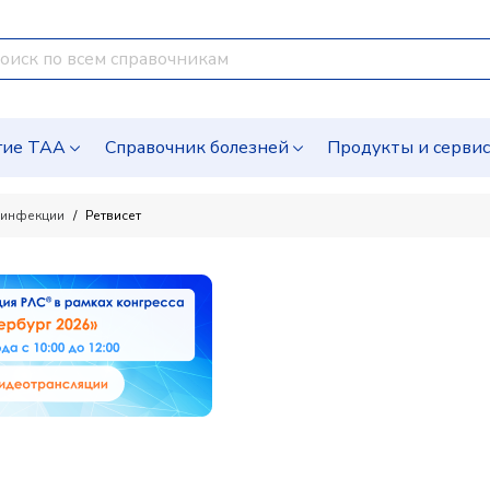
гие ТАА
Справочник болезней
Продукты и серви
-инфекции
Ретвисет