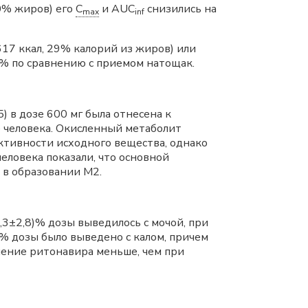
10% жиров) его
C
и AUC
снизились на
max
inf
617 ккал, 29% калорий из жиров) или
% по сравнению с приемом натощак.
) в дозе 600 мг была отнесена к
 человека. Окисленный метаболит
ктивности исходного вещества, однако
еловека показали, что основной
 в образовании М2.
1,3±2,8)% дозы выведилось с мочой, при
)% дозы было выведено с калом, причем
ление ритонавира меньше, чем при