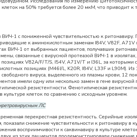
идовудином. Исследования по измерению цитотоксичнос
а клеток на 50% требуется более 20 мкМ, что приводит к
 ВИЧ-1 с пониженной чувствительностью к ритонавиру. 
приводящие к аминокислотным заменам I84V, V82F, A71V 
тах ВИЧ-1 от выбранных пациентов, получавших ритонавир,
амены, связанные с вирусной протеазой ВИЧ-1 в изолятах
 позициях V82A/F/T/S, I54V, A71V/T и I36L, за которыми
лотных позициях (M46I/L, K20R, I84V, L33F и L90M). Из
 свободного вируса, выделенного из плазмы крови, 12 п
иентов имели одну или несколько замен в гене вирусной 
типической резистентности. Фенотипическая резистентно
в культуре клеток по сравнению с исходным уровнем.
тиретровирусным ЛС
ременная перекрестная резистентность. Серийные изоля
 показали снижение чувствительности к ритонавиру в ку
ения восприимчивости к саквинавиру в культуре клето
 двух из этих пациентов продемонстрировали снижение 