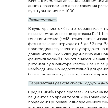
ВИЧ-1 в комбинации с диданозином или з
линиях показали, что для подавления рост
культуры не менее 1000.
Резистентность
В культуре клеток были отобраны изоляты
показал мутации в гене протеазы ВИЧ-1, 
генотипические (n=48) изменения в изоля
фазы в течение периода от 3 до 32 нед. З
происходили ступенчато и упорядоченно в
дополнительных 5 специфических аминокис
фенотипический и генотипический анализ
ритонавиру в культуре клеток. Все 18 пац
необходимой, но недостаточной для фено
более снижение чувствительности вируса 
Перекрестная резистентность к другим ан
Среди ингибиторов протеазы отмечена пе
пациентов во время терапии ритонавиром,
продемонстрировали одновременного сниж
исходными изолятами. Однако изоляты от