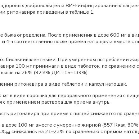
 здоровых добровольцев и ВИЧ-инфицированных пациент
ки ритонавира приведены в таблице 1.
 была определена. После применения в дозе 600 мг в ви
и 4 ч соответственно после приема натощак и вместе с п
тся биоэквивалентными. При умеренном потреблении жиро
авира 100 мг принимали в виде таблеток, по сравнению с
 выше на 26% (92,8% ДИ: ↑15–↑39%).
нии ритонавира в виде таблеток и капсул натощак.
мг в виде порошка для перорального применения с пище
я с применением раствора для приема внутрь.
сть ритонавира при приеме с пищей снижается по сравн
 в дозе 100 мг вместе с умеренно жирной (857 Ккал, 30%
UC
снижались на 21–23% по сравнению с премом натощ
inf