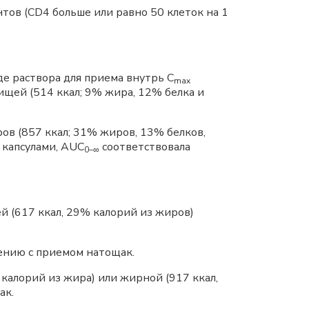
ов (CD4 больше или равно 50 клеток на 1
де раствора для приема внутрь С
max
ищей (514 ккал; 9% жира, 12% белка и
в (857 ккал; 31% жиров, 13% белков,
 капсулами, AUC
соответствовала
0–∞
й (617 ккал, 29% калорий из жиров)
ению с приемом натощак.
 калорий из жира) или жирной (917 ккал,
ак.