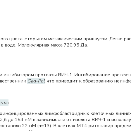
го цвета, с горьким металлическим привкусом. Легко рас
в воде. Молекулярная масса 720,95 Да.
м ингибитором протеазы ВИЧ-1. Ингибирование протеа
шественник
Gag-Pol
, что приводит к образованию неин
еток
роинфицированных лимфобластоидных клеточных линиях
3,8 до 153 нМ в зависимости от изолята ВИЧ-1 и использ
 составило 22 нМ (n=13). В клетках MT4 ритонавир про