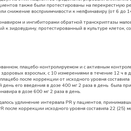
 пациентов также были протестированы на перекрестную р
ли снижение восприимчивости к нелфинавиру (от 6 до 14 
онавиром и ингибиторами обратной транскриптазы мало
й к зидовудину, протестированный в культуре клеток, с
ванном, плацебо-контролируемом и с активным контролем
 здоровых взрослых, с 10 измерениями в течение 12 ч в 
плацебо после коррекции от исходного уровня составила 5
й день его введения в дозе 400 мг 2 раза в день была при
авира в дозе 600 мг 2 раза в день.
юдалось удлинение интервала PR у пациентов, принимав
R после коррекции исходного уровня составила 22 (25) м