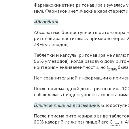
Фармакокинетика ритонавира изучалась у
мкл). Фармакокинетические характеристи
Абсорбция
Абсолютная биодоступность ритонавира не
ритонавира достигалась примерно через 2 
79% углеводов).
Таблетки и капсулы ритонавира не являю
56% углеводов), когда разовую дозу ритон
критериям эквивалентности, но
C
была
max
Нет сравнительной информации о примене
После приема одной дозы ритонавира 100 
наблюдалась биодоступность, сопоставима
Влияние пищи на всасывание.
Биодоступно
После приема ритонавира в виде таблеток
60% калорий из жира) пищей его
C
и A
max