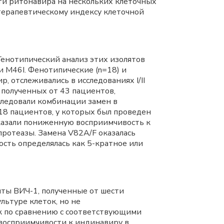
ти ритонавира на нескольких клеточных
 терапевтическому индексу клеточной
Генотипический анализ этих изолятов
и M46I. Фенотипические (n=18) и
 отслеживались в исследованиях I/II
, полученных от 43 пациентов,
 следовали комбинации замен в
 18 пациентов, у которых был проведен
оказали пониженную восприимчивость к
протеазы. Замена V82A/F оказалась
сть определялась как 5-кратное или
ты ВИЧ-1, полученные от шести
льтуре клеток, но не
к по сравнению с соответствующими
восприимчивости к индинавиру в