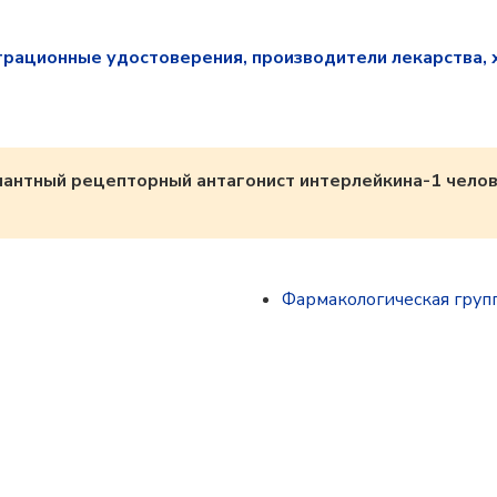
трационные удостоверения, производители лекарства, 
антный рецепторный антагонист интерлейкина-1 чело
Фармакологическая груп