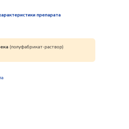
характеристики препарата
века
(полуфабрикат-раствор)
па