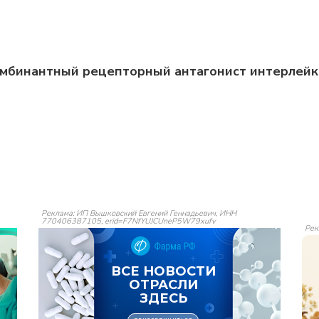
омбинантный рецепторный антагонист интерлейк
Реклама: ИП Вышковский Евгений Геннадьевич, ИНН
770406387105, erid=F7NfYUJCUneP5W79xufv
Рек