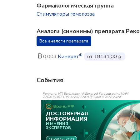
Фармакологическая группа
Стимуляторы гемопоэза
Аналоги (синонимы) препарата Рек
Все аналоги препарата
®
0.003
Кинерет
от 18131.00 р.
События
Реклама: ИП Вышковский Евгений Геннадьевич, ИНН
770406387105, erid=F7NfYUJCUneP5W78VwNF