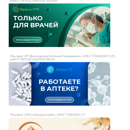
erid=F7NfYUJCUneP5W78VwNF
Реклама: ИП Вышковский Евгений Геннадьевич, ИНН 770406387105,
erid=F7NfYUJCUneP5W79xufv
Реклама: ООО «Конгресслайн», ИНН 7708369172