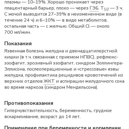
плазмы — 10–19%. Хорошо проникает через
плацентарный барьер, плохо — через
ГЭБ
. T
— 3 ч.
1/2
С мочой выводится 27–39% в неизмененном виде (в
течение 24 ч) и 6–10% — в виде метаболитов,
остальная часть — с желчью. Общий Cl — около
700 мл/мин.
Показания
Язвенная болезнь желудка и двенадцатиперстной
кишки (в т.ч. связанная с приемом НПВС), рефлюкс-
эзофагит, эрозивный эзофагит, синдром Золлингера-
Эллисона, послеоперационные и «стрессовые» язвы
желудка, профилактика рецидивов кровотечений из
верхних отделов
ЖКТ
и аспирации желудочного сока
во время наркоза (синдром Мендельсона).
Противопоказания
Гиперчувствительность, беременность, грудное
вскармливание, возраст до 14 лет.
Применение при беременности и кормлении