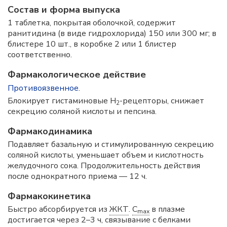
Состав и форма выпускa
1 таблетка, покрытая оболочкой, содержит
ранитидина (в виде гидрохлорида) 150 или 300 мг; в
блистере 10 шт., в коробке 2 или 1 блистер
соответственно.
Фармакологическое действие
Противоязвенное
.
Блокирует гистаминовые H
-рецепторы, снижает
2
секрецию соляной кислоты и пепсина.
Фармакодинамика
Подавляет базальную и стимулированную секрецию
соляной кислоты, уменьшает объем и кислотность
желудочного сока. Продолжительность действия
после однократного приема — 12 ч.
Фармакокинетика
Быстро абсорбируется из
ЖКТ
.
C
в плазме
max
достигается через 2–3 ч, связывание с белками