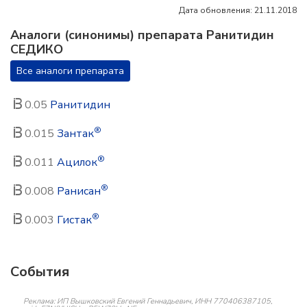
Дата обновления: 21.11.2018
Аналоги (синонимы) препарата Ранитидин
СЕДИКО
Все аналоги препарата
0.05
Ранитидин
®
0.015
Зантак
®
0.011
Ацилок
®
0.008
Ранисан
®
0.003
Гистак
События
Реклама: ИП Вышковский Евгений Геннадьевич, ИНН 770406387105,