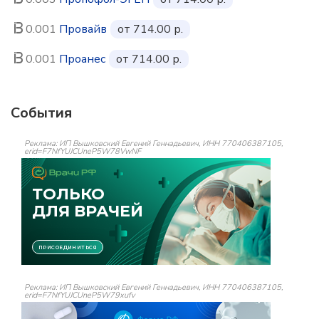
0.001
Провайв
от 714.00 р.
0.001
Проанес
от 714.00 р.
События
Реклама: ИП Вышковский Евгений Геннадьевич, ИНН 770406387105,
erid=F7NfYUJCUneP5W78VwNF
Реклама: ИП Вышковский Евгений Геннадьевич, ИНН 770406387105,
erid=F7NfYUJCUneP5W79xufv