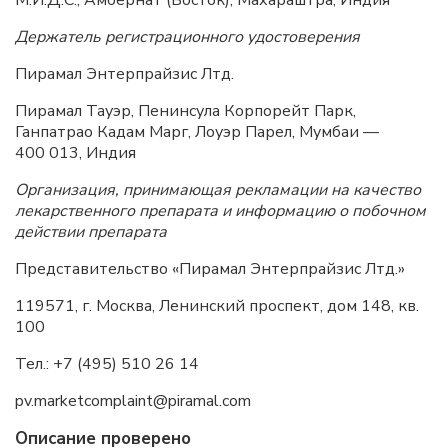
М.И.Д.С., Амбернат (Восток), Махараштра, Индия
Держатель регистрационного удостоверения
Пирамал Энтерпрайзис Лтд.
Пирамал Тауэр, Пенинсула Корпорейт Парк,
Ганпатрао Кадам Марг, Лоуэр Парел, Мумбаи —
400 013, Индия
Организация, принимающая рекламации на качество
лекарственного препарата и информацию о побочном
действии препарата
Представительство «Пирамал Энтерпрайзис Лтд.»
119571, г. Москва, Ленинский проспект, дом 148, кв.
100
Тел.: +7 (495) 510 26 14
pv
.
marketcomplaint
@
piramal
.
com
Описание проверено