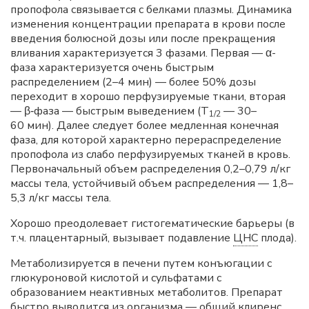
пропофола связывается с белками плазмы. Динамика
изменения концентрации препарата в крови после
введения болюсной дозы или после прекращения
вливания характеризуется 3 фазами. Первая — α-
фаза характеризуется очень быстрым
распределением (2–4 мин) — более 50% дозы
переходит в хорошо перфузируемые ткани, вторая
— β‑фаза — быстрым выведением (Т
— 30–
1/2
60 мин). Далее следует более медленная конечная
фаза, для которой характерно перераспределение
пропофола из слабо перфузируемых тканей в кровь.
Первоначальный объем распределения 0,2–0,79 л/кг
массы тела, устойчивый объем распределения — 1,8–
5,3 л/кг массы тела.
Хорошо преодолевает гистогематические барьеры (в
т.ч. плацентарный, вызывает подавление
ЦНС
плода).
Метаболизируется в печени путем конъюгации с
глюкуроновой кислотой и сульфатами с
образованием неактивных метаболитов. Препарат
быстро выводится из организма — общий клиренс