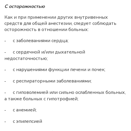
С осторожностью
Как и при применении других внутривенных
средств для общей анестезии, следует соблюдать
осторожность в отношении больных:
с заболеваниями сердца;
-
с сердечной и/или дыхательной
-
недостаточностью;
с нарушениями функции печени и почек;
-
с респираторными заболеваниями;
-
с гиповолемией или сильно ослабленных больных,
-
а также больных с гипотрофией;
с анемией;
-
с эпилепсией
-