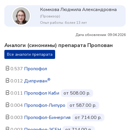
Комкова Людмила Александровна
(Провизор)
Опыт работы: более 13 лет
Дата обновления: 09.04.2026
Аналоги (синонимы) препарата Пропован
Все аналоги препарата
0.537
Пропофол
®
0.012
Диприван
0.011
Пропофол Каби
от 508.00 р.
0.004
Пропофол-Липуро
от 587.00 р.
0.003
Пропофол-Бинергия
от 714.00 р.
0.003
Пропофол-ЭГЕН
от 714.00 р.