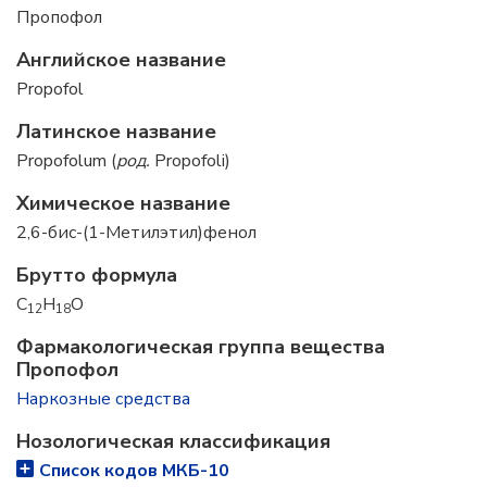
Пропофол
Английское название
Propofol
Латинское название
Propofolum (
род.
Propofoli)
Химическое название
2,6-бис-(1-Метилэтил)фенол
Брутто формула
C
H
O
12
18
Фармакологическая группа вещества
Пропофол
Наркозные средства
Нозологическая классификация
Список кодов МКБ-10