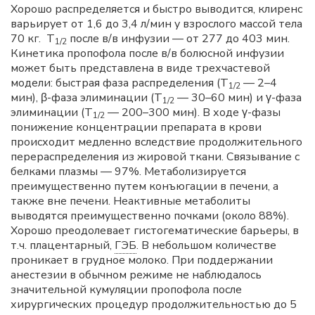
Хорошо распределяется и быстро выводится, клиренс
варьирует от 1,6 до 3,4 л/мин у взрослого массой тела
70 кг. Т
после в/в инфузии — от 277 до 403 мин.
1/2
Кинетика пропофола после в/в болюсной инфузии
может быть представлена в виде трехчастевой
модели: быстрая фаза распределения (Т
— 2–4
1/2
мин), β-фаза элиминации (Т
— 30–60 мин) и γ-фаза
1/2
элиминации (Т
— 200–300 мин). В ходе γ-фазы
1/2
понижение концентрации препарата в крови
происходит медленно вследствие продолжительного
перераспределения из жировой ткани. Связывание с
белками плазмы — 97%. Метаболизируется
преимущественно путем конъюгации в печени, а
также вне печени. Неактивные метаболиты
выводятся преимущественно почками (около 88%).
Хорошо преодолевает гистогематические барьеры, в
т.ч. плацентарный,
ГЭБ
. В небольшом количестве
проникает в грудное молоко. При поддержании
анестезии в обычном режиме не наблюдалось
значительной кумуляции пропофола после
хирургических процедур продолжительностью до 5