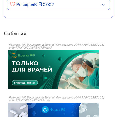
Рекофол®
0.002
События
Реклама: ИП Вышковский Евгений Геннадьевич, ИНН 770406387105,
erid=F7NfYUJCUneP5W78VwNF
Реклама: ИП Вышковский Евгений Геннадьевич, ИНН 770406387105,
erid=F7NfYUJCUneP5W79xufv