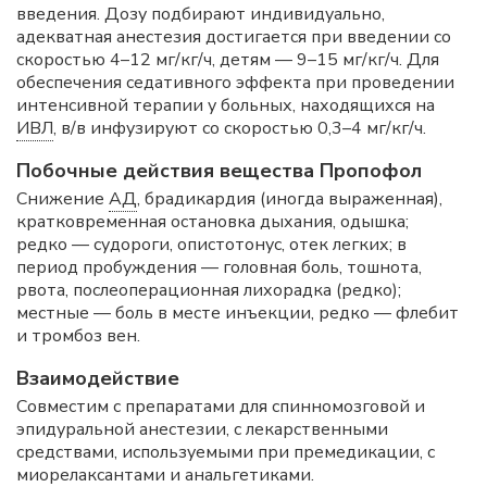
введения. Дозу подбирают индивидуально,
адекватная анестезия достигается при введении со
скоростью 4–12 мг/кг/ч, детям — 9–15 мг/кг/ч. Для
обеспечения седативного эффекта при проведении
интенсивной терапии у больных, находящихся на
ИВЛ
, в/в инфузируют со скоростью 0,3–4 мг/кг/ч.
Побочные действия вещества Пропофол
Снижение
АД
, брадикардия (иногда выраженная),
кратковременная остановка дыхания, одышка;
редко — судороги, опистотонус, отек легких; в
период пробуждения — головная боль, тошнота,
рвота, послеоперационная лихорадка (редко);
местные — боль в месте инъекции, редко — флебит
и тромбоз вен.
Взаимодействие
Совместим с препаратами для спинномозговой и
эпидуральной анестезии, с лекарственными
средствами, используемыми при премедикации, с
миорелаксантами и анальгетиками.