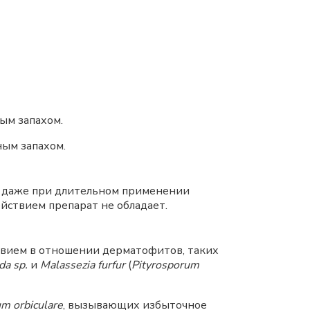
ым запахом.
ым запахом.
у даже при длительном применении
йствием препарат не обладает.
твием в отношении дерматофитов, таких
da
sp.
и
Malassezia furfur
(
Pityrosporum
um orbiculare
, вызывающих избыточное