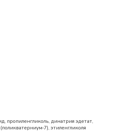
д, пропиленгликоль, динатрия эдетат,
(поликватерниум‑7), этиленгликоля