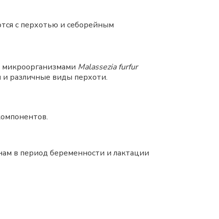
тся с перхотью и себорейным
и микроорганизмами
Malassezia furfur
ы и различные виды перхоти.
компонентов.
инам в период беременности и лактации