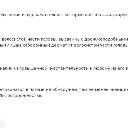
ушение и зуд кожи головы, которые обычно ассоциирую
 волосистой части головы, вызванных дрожжеподобным
ный лишай, себорейный дерматит волосистой части голов
аличии повышенной чувствительности к любому из его 
етоконазол в плазме не обнаружен, тем не менее, женщ
 с осторожностью.