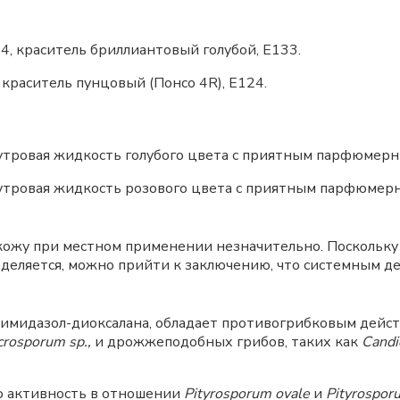
 краситель бриллиантовый голубой, Е133.
раситель пунцовый (Понсо 4R), E124.
тровая жидкость голубого цвета с приятным парфюмерн
утровая жидкость розового цвета с приятным парфюмерн
кожу при местном применении незначительно. Поскольк
деляется, можно прийти к заключению, что системным де
 имидазол-диоксалана, обладает противогрибковым дейс
crosporum sp.,
и дрожжеподобных грибов, таких как
Candi
ю активность в отношении
Pityrosporum ovale
и
Pityrospor