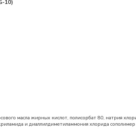
Б-10)
сового масла жирных кислот, полисорбат 80, натрия хлори
акриламида и диаллилдиметиламмония хлорида сополимер 