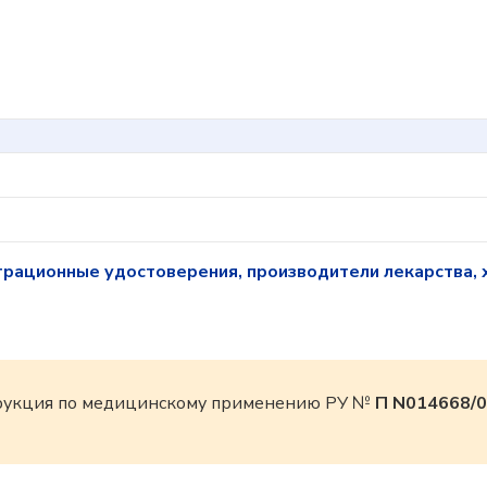
трационные удостоверения, производители лекарства, 
трукция по медицинскому применению РУ №
П N014668/