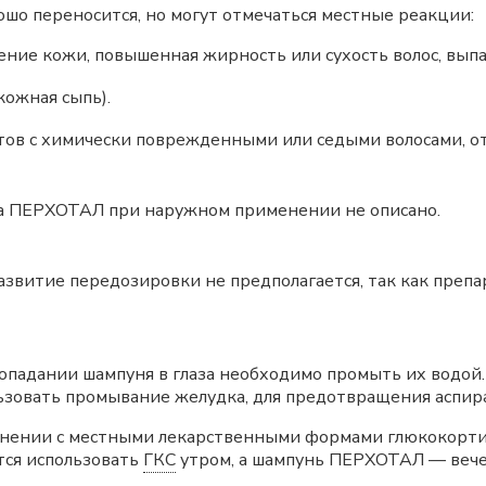
шо переносится, но могут отмечаться местные реакции:
ние кожи, повышенная жирность или сухость волос, выпа
кожная сыпь).
нтов с химически поврежденными или седыми волосами, о
а ПЕРХОТАЛ при наружном применении не описано.
витие передозировки не предполагается, так как препа
 попадании шампуня в глаза необходимо промыть их водой
зовать промывание желудка, для предотвращения аспирац
нении с местными лекарственными формами глюкокорти
тся использовать
ГКС
утром, а шампунь ПЕРХОТАЛ — вече