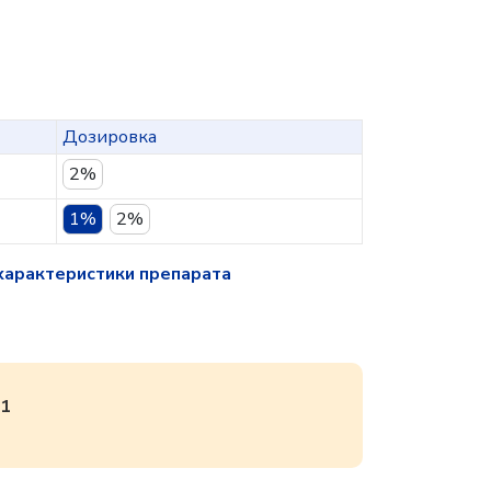
Дозировка
2%
1%
2%
характеристики препарата
01