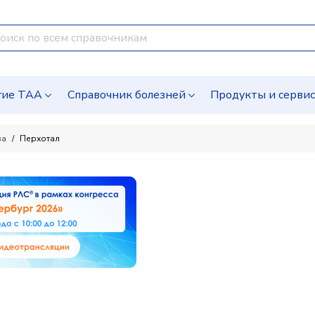
гие ТАА
Справочник болезней
Продукты и серви
ва
Перхотал