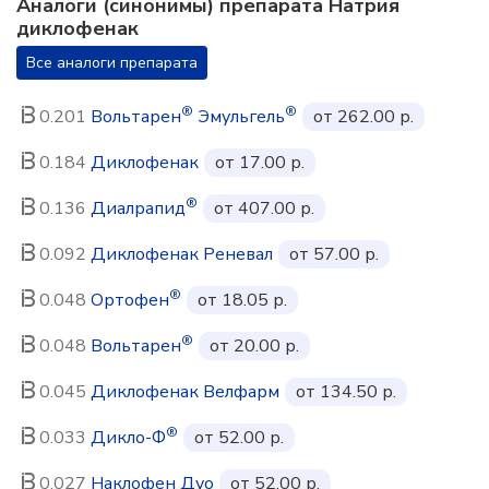
Аналоги (синонимы) препарата Натрия
диклофенак
Все аналоги препарата
®
®
0.201
Вольтарен
Эмульгель
от 262.00 р.
0.184
Диклофенак
от 17.00 р.
®
0.136
Диалрапид
от 407.00 р.
0.092
Диклофенак Реневал
от 57.00 р.
®
0.048
Ортофен
от 18.05 р.
®
0.048
Вольтарен
от 20.00 р.
0.045
Диклофенак Велфарм
от 134.50 р.
®
0.033
Дикло-Ф
от 52.00 р.
0.027
Наклофен Дуо
от 52.00 р.