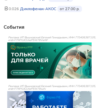
0.026
Диклофенак-АКОС
от 27.00 р.
События
Реклама: ИП Вышковский Евгений Геннадьевич, ИНН 770406387105,
erid=F7NfYUJCUneP5W78VwNF
Реклама: ИП Вышковский Евгений Геннадьевич, ИНН 770406387105,
erid=F7NfYUJCUneP5W79xufv