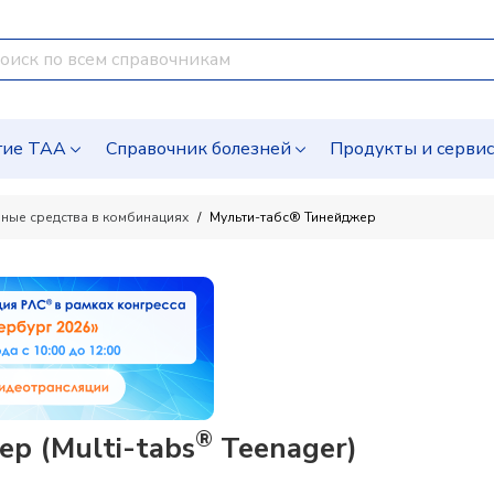
гие ТАА
Справочник болезней
Продукты и серви
ные средства в комбинациях
Мульти-табс® Тинейджер
®
р (Multi-tabs
Teenager)