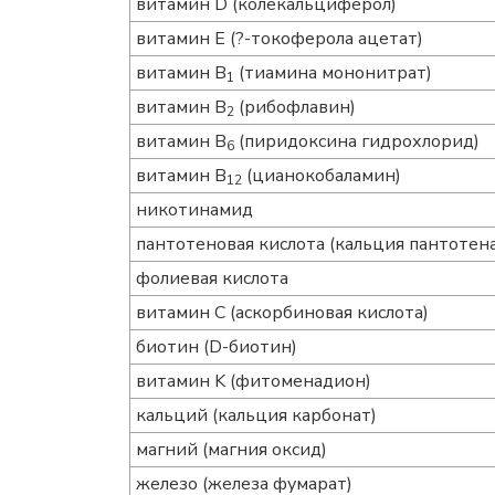
витамин D (колекальциферол)
витамин E (?-токоферола ацетат)
витамин B
(тиамина мононитрат)
1
витамин B
(рибофлавин)
2
витамин B
(пиридоксина гидрохлорид)
6
витамин B
(цианокобаламин)
12
никотинамид
пантотеновая кислота (кальция пантотен
фолиевая кислота
витамин C (аскорбиновая кислота)
биотин (D-биотин)
витамин K (фитоменадион)
кальций (кальция карбонат)
магний (магния оксид)
железо (железа фумарат)