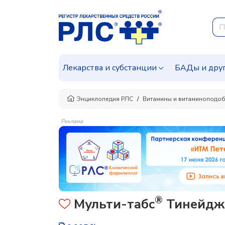
Лекарства и субстанции
БАДы и дру
Энциклопедия РЛС
Витамины и витаминоподоб
Реклама
®
Мульти-табс
Тинейдже