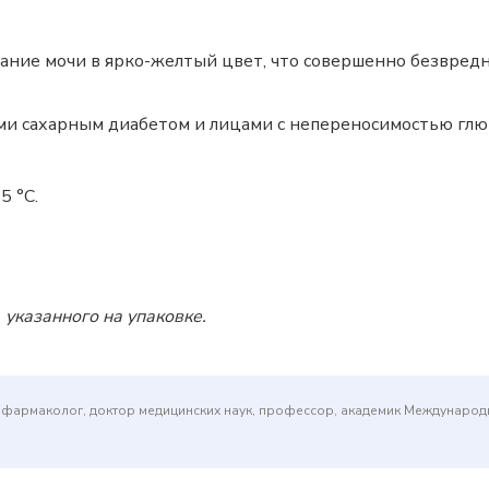
ние мочи в ярко-желтый цвет, что совершенно безвредно
и сахарным диабетом и лицами с непереносимостью глют
5 °C.
 указанного на упаковке.
(фармаколог, доктор медицинских наук, профессор, академик Междунаро