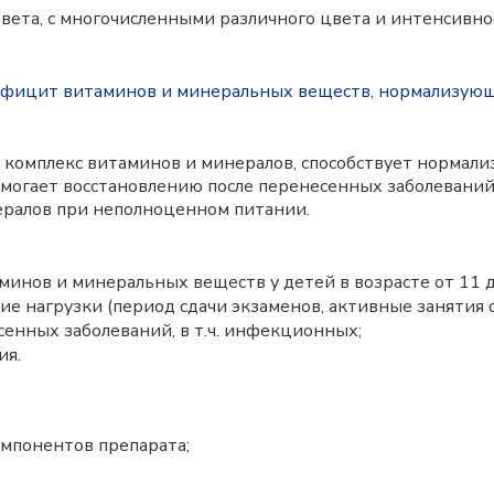
цвета, с многочисленными различного цвета и интенсивн
фицит витаминов и минеральных веществ
,
нормализующ
омплекс витаминов и минералов, способствует нормали
могает восстановлению после перенесенных заболеваний
ералов при неполноценном питании.
инов и минеральных веществ у детей в возрасте от 11 д
 нагрузки (период сдачи экзаменов, активные занятия с
енных заболеваний, в т.ч. инфекционных;
ия.
мпонентов препарата;