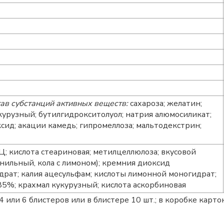
ав субстанций активных веществ:
сахароза; желатин;
урузный; бутилгидрокситолуол; натрия алюмосиликат;
сид; акации камедь; гипромеллоза; мальтодекстрин;
; кислота стеариновая; метилцеллюлоза; вкусовой
нильный, кола с лимоном); кремния диоксид
рат; калия ацесульфам; кислоты лимонной моногидрат;
85%; крахмал кукурузный; кислота аскорбиновая
4 или 6 блистеров или в блистере 10 шт.; в коробке карто