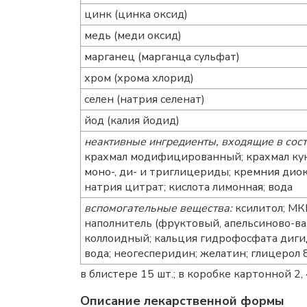
цинк (цинка оксид)
медь (меди оксид)
марганец (марганца сульфат)
хром (хрома хлорид)
селен (натрия селенат)
йод (калия йодид)
неактивные ингредиенты, входящие в сост
крахмал модифицированный; крахмал кук
моно-, ди- и триглицериды; кремния диок
натрия цитрат; кислота лимонная; вода
вспомогательные вещества:
ксилитол; МКЦ
наполнитель (фруктовый, апельсиново-ва
коллоидный; кальция гидрофосфата дигид
вода; неогесперидин; желатин; глицерол 
в блистере 15 шт.; в коробке картонной 2, 
Описание лекарственной формы