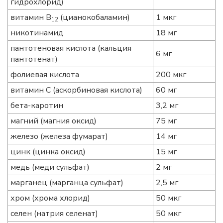
гидрохлорид)
витамин В
(цианокобаламин)
1 мкг
12
никотинамид
18 мг
пантотеновая кислота (кальция
6 мг
пантотенат)
фолиевая кислота
200 мкг
витамин С (аскорбиновая кислота)
60 мг
бета-каротин
3,2 мг
магний (магния оксид)
75 мг
железо (железа фумарат)
14 мг
цинк (цинка оксид)
15 мг
медь (меди сульфат)
2 мг
марганец (марганца сульфат)
2,5 мг
хром (хрома хлорид)
50 мкг
селен (натрия селенат)
50 мкг