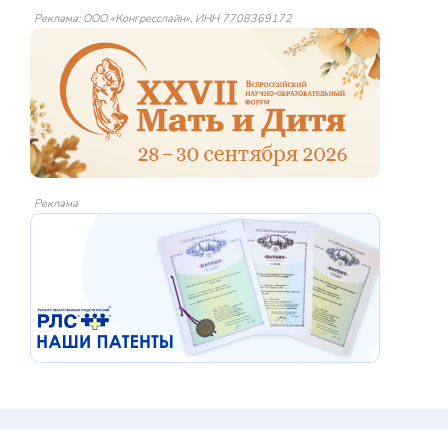
Реклама: ООО «Конгресслайн», ИНН 7708369172
Реклама