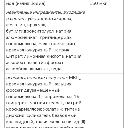
йод (калия йодид)
150 мкг
неактивные ингредиенты, входящие
в состав субстанций:
сахароза;
желатин; крахмал;
бутилгидрокситолуол; натрия
алюмосиликат; триглицериды;
гипромеллоза; мальтодекстрин;
крахмал кукурузный; натрия
цитрат; лимонная кислота; натрия
аскорбат; кальция фосфат;
аскорбилпальмитат; вода
вспомогательные вещества:
МКЦ;
крахмал кукурузный; кальция
фосфат двузамещенный;
гипромеллоза 3; гипромеллоза 15;
глицерин; магния стеарат; натрий
кроскармеллоза; желатин; титана
диоксид; силикагель безводный
коллоидный; тальк; железа оксид (II);