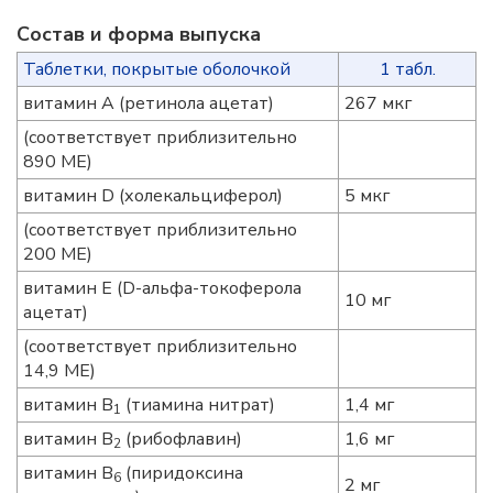
Состав и форма выпускa
Таблетки, покрытые оболочкой
1 табл.
витамин А (ретинола ацетат)
267 мкг
(соответствует приблизительно
890 МЕ)
витамин D (холекальциферол)
5 мкг
(соответствует приблизительно
200 МЕ)
витамин Е (D-альфа-токоферола
10 мг
ацетат)
(соответствует приблизительно
14,9 МЕ)
витамин В
(тиамина нитрат)
1,4 мг
1
витамин В
(рибофлавин)
1,6 мг
2
витамин В
(пиридоксина
6
2 мг