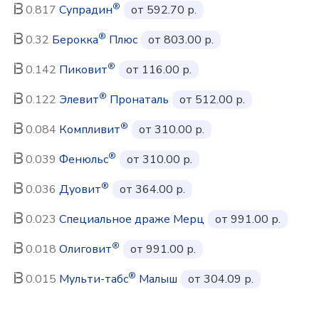
®
0.817
Супрадин
от 592.70 р.
®
0.32
Берокка
Плюс
от 803.00 р.
®
0.142
Пиковит
от 116.00 р.
®
0.122
Элевит
Пронаталь
от 512.00 р.
®
0.084
Компливит
от 310.00 р.
®
0.039
Фенюльс
от 310.00 р.
®
0.036
Дуовит
от 364.00 р.
0.023
Специальное драже Мерц
от 991.00 р.
®
0.018
Олиговит
от 991.00 р.
®
0.015
Мульти-табс
Малыш
от 304.09 р.