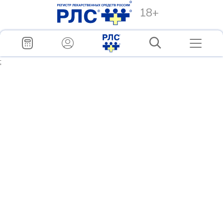
18+
;