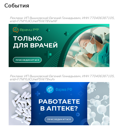
События
Реклама: ИП Вышковский Евгений Геннадьевич, ИНН 770406387105,
erid=F7NfYUJCUneP5W78VwNF
Реклама: ИП Вышковский Евгений Геннадьевич, ИНН 770406387105,
erid=F7NfYUJCUneP5W79xufv