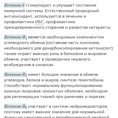
Витамин Е
стимулирует и улучшает состояние
иммунной системы. Естественный природный
антиоксидант, используется в лечении и
профилактики
ИБС
, профилактике
преждевременного старения и развития катаракты.
Витамин В
является необходимым компонентом
1
углеводного обмена (составная часть коэнзима,
необходимого для декарбоксилирования кетокислот);
также играет важную роль в белковом и жировом
обмене, участвует в проведении нервного
возбуждения в синапсах.
Витамин В
имеет большое значение в обмене
2
углеводов, белков и жиров, синтезе гемоглобина.
Способствует нормальному функционированию
кожных покровов, слизистых оболочек; необходим
для регенерации тканей при ранениях и порезах.
Витамин В
участвует в синтезе нейромедиаторов,
6
поэтому имеет важное значение для нормальной
функции центральной и периферической нервной