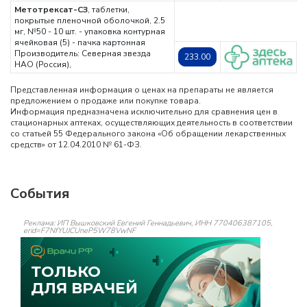
Метотрексат-СЗ
, таблетки,
покрытые пленочной оболочкой, 2.5
мг, №50 - 10 шт. - упаковка контурная
ячейковая (5) - пачка картонная
Производитель: Северная звезда
233.00
НАО (Россия),
Представленная информация о ценах на препараты не является
предложением о продаже или покупке товара.
Информация предназначена исключительно для сравнения цен в
стационарных аптеках, осуществляющих деятельность в соответствии
со статьей 55 Федерального закона «Об обращении лекарственных
средств» от 12.04.2010 № 61-ФЗ.
События
Реклама: ИП Вышковский Евгений Геннадьевич, ИНН 770406387105,
erid=F7NfYUJCUneP5W78VwNF