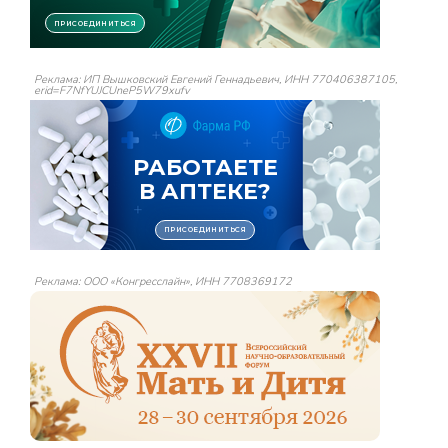
Реклама: ИП Вышковский Евгений Геннадьевич, ИНН 770406387105,
erid=F7NfYUJCUneP5W79xufv
Реклама: ООО «Конгресслайн», ИНН 7708369172