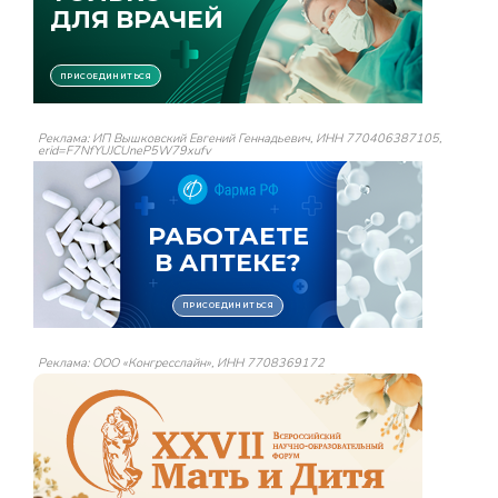
Реклама: ИП Вышковский Евгений Геннадьевич, ИНН 770406387105,
erid=F7NfYUJCUneP5W79xufv
Реклама: ООО «Конгресслайн», ИНН 7708369172