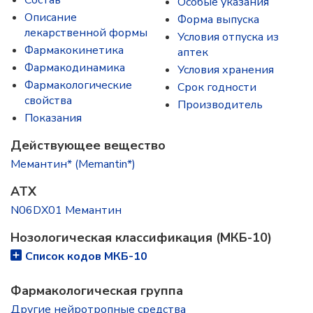
Состав
Особые указания
Описание
Форма выпуска
лекарственной формы
Условия отпуска из
Фармакокинетика
аптек
Фармакодинамика
Условия хранения
Фармакологические
Срок годности
свойства
Производитель
Показания
Действующее вещество
Мемантин* (Memantin*)
ATX
N06DX01 Мемантин
Нозологическая классификация (МКБ-10)
Список кодов МКБ-10
Фармакологическая группа
Другие нейротропные средства