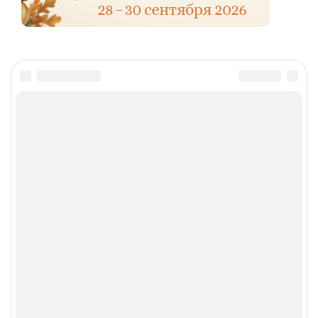
Материалы сайта предназначены исключительно для
медицинских и фармацевтических работников, носят
справочно-информационный характер и не должны
использоваться пациентами для принятия
самостоятельного решения о применении лекарственных
средств.
Запрещена передача, копирование, распространение
информации без разрешения администратора сайта, а
также коммерческое использование материалов. При
цитировании информационных материалов,
опубликованных на страницах сайта www.rlsnet.ru, ссылка
на источник информации обязательна.
Сетевое издание «Регистр лекарственных средств России
РЛС» (доменное имя сайта: rlsnet.ru) зарегистрировано
Федеральной службой по надзору в сфере связи,