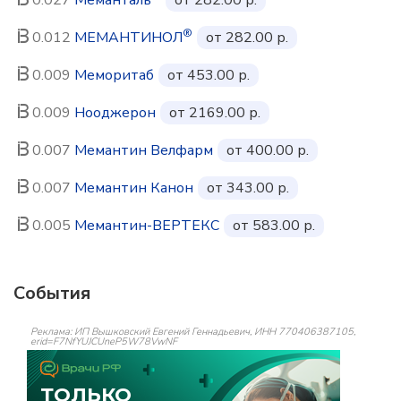
0.027
Меманталь
от 282.00 р.
®
0.012
МЕМАНТИНОЛ
от 282.00 р.
0.009
Меморитаб
от 453.00 р.
0.009
Нооджерон
от 2169.00 р.
0.007
Мемантин Велфарм
от 400.00 р.
0.007
Мемантин Канон
от 343.00 р.
0.005
Мемантин-ВЕРТЕКС
от 583.00 р.
События
Реклама: ИП Вышковский Евгений Геннадьевич, ИНН 770406387105,
erid=F7NfYUJCUneP5W78VwNF