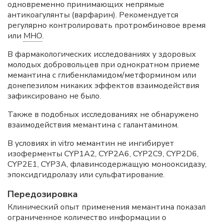
одновременно принимающих непрямые
антикоагулянты (варфарин). Рекомендуется
регулярно контролировать протромбиновое время
или
МНО
.
В фармакологических исследованиях у здоровых
молодых добровольцев при однократном приеме
мемантина с глибенкламидом/метформином или
донепезилом никаких эффектов взаимодействия
зафиксировано не было.
Также в подобных исследованиях не обнаружено
взаимодействия мемантина с галантамином.
В условиях in vitro мемантин не ингибирует
изоферменты CYP1A2, CYP2A6, CYP2C9, CYP2D6,
CYP2E1, CYP3A, флавинсодержащую монооксидазу,
эпоксидгидролазу или сульфатирование.
Передозировка
Клинический опыт применения мемантина показал
ограниченное количество информации о