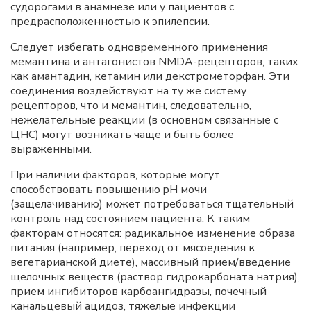
судорогами в анамнезе или у пациентов с
предрасположенностью к эпилепсии.
Следует избегать одновременного применения
мемантина и антагонистов NMDA-рецепторов, таких
как амантадин, кетамин или декстрометорфан. Эти
соединения воздействуют на ту же систему
рецепторов, что и мемантин, следовательно,
нежелательные реакции (в основном связанные с
ЦНС) могут возникать чаще и быть более
выраженными.
При наличии факторов, которые могут
способствовать повышению pH мочи
(защелачиванию) может потребоваться тщательный
контроль над состоянием пациента. К таким
факторам относятся: радикальное изменение образа
питания (например, переход от мясоедения к
вегетарианской диете), массивный прием/введение
щелочных веществ (раствор гидрокарбоната натрия),
прием ингибиторов карбоангидразы, почечный
канальцевый ацидоз, тяжелые инфекции