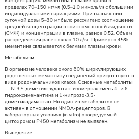
концентрацию мемантина в плазме крови в
пределах 70–150 нг/мл (0,5–1,0 мкмоль/л) с большими
индивидуальными вариациями. При назначении
суточной дозы 5–30 мг было рассчитано соотношение
средней концентрации в спинномозговой жидкости
(СМЖ) и концентрации в плазме, равное 0,52. Объем
распределения равен около 10 л/кг. Примерно 45%
мемантина связывается с белками плазмы крови.
Метаболизм
В организме человека около 80% циркулирующих
родственных мемантину соединений присутствуют в
виде родоначальников класса. Основные метаболиты
— N-3,5-диметилглудантан, изомерная смесь 4- и 6-
гидроксимемантина и 1-нитрозо-3,5-
диметиладамантан. Ни один из метаболитов не
активен в отношении NMDA-рецепторов. В
лабораторных условиях (in vitro) опосредуемый
цитохромом Р450 метаболизм не выявлен.
Выведение