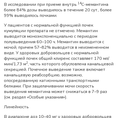
14
В исследовании при приеме внутрь
С-мемантина
более 84% дозы выводилось в течение 20 сут., более
99% выводилось почками.
У пациентов с нормальной функцией почек
кумуляции препарата не отмечено. Мемантин
выводится моноэкспоненциально с периодом
полувыведения 60–100 ч. Мемантин выводится с
мочой, причем 57–82% выводится в неизмененном
виде. У здоровых добровольцев с нормальной
функцией почек общий клиренс составляет 170 мл/
2
мин/1,73 м
, часть которого обусловлена канальцевой
секрецией. Почечное выведение также включает
канальцевую реабсорбцию, возможно,
опосредованную катионными транспортными
белками. При защелачивании мочи скорость
выведения мемантина может снижаться в 7–9 раз
(см. раздел «Особые указания»).
Линейность
В диапазоне доз 10–40 мг у здоровых добровольцев