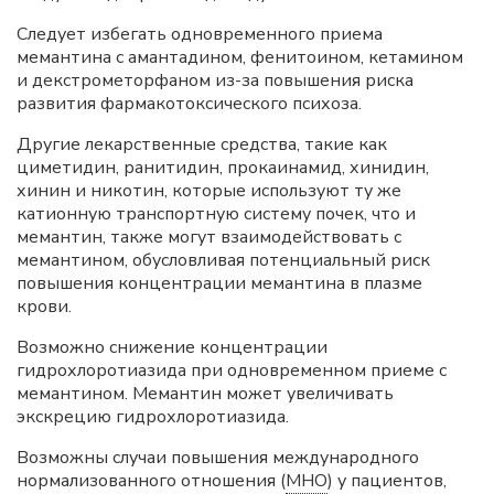
Следует избегать одновременного приема
мемантина с амантадином, фенитоином, кетамином
и декстрометорфаном из-за повышения риска
развития фармакотоксического психоза.
Другие лекарственные средства, такие как
циметидин, ранитидин, прокаинамид, хинидин,
хинин и никотин, которые используют ту же
катионную транспортную систему почек, что и
мемантин, также могут взаимодействовать с
мемантином, обусловливая потенциальный риск
повышения концентрации мемантина в плазме
крови.
Возможно снижение концентрации
гидрохлоротиазида при одновременном приеме с
мемантином. Мемантин может увеличивать
экскрецию гидрохлоротиазида.
Возможны случаи повышения международного
нормализованного отношения (
МНО
) у пациентов,