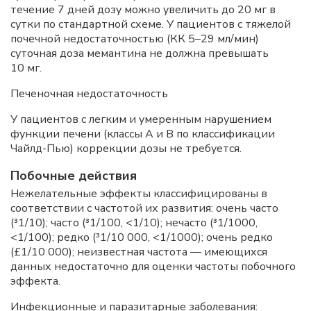
течение 7 дней дозу можно увеличить до 20 мг в
сутки по стандартной схеме. У пациентов с тяжелой
почечной недостаточностью (КК 5–29 мл/мин)
суточная доза мемантина не должна превышать
10 мг.
Печеночная недостаточность
У пациентов с легким и умеренным нарушением
функции печени (классы А и В по классификации
Чайлд-Пью) коррекции дозы не требуется.
Побочные действия
Нежелательные эффекты классифицированы в
соответствии с частотой их развития: очень часто
(³1/10); часто (³1/100, <1/10); нечасто (³1/1000,
<1/100); редко (³1/10 000, <1/1000); очень редко
(£1/10 000); неизвестная частота — имеющихся
данных недостаточно для оценки частоты побочного
эффекта.
Инфекционные и паразитарные заболевания: