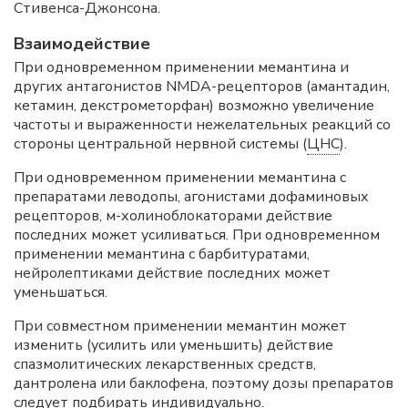
Стивенса-Джонсона.
Взаимодействие
При одновременном применении мемантина и
других антагонистов NMDA-рецепторов (амантадин,
кетамин, декстрометорфан) возможно увеличение
частоты и выраженности нежелательных реакций со
стороны центральной нервной системы (
ЦНС
).
При одновременном применении мемантина с
препаратами леводопы, агонистами дофаминовых
рецепторов, м-холиноблокаторами действие
последних может усиливаться. При одновременном
применении мемантина с барбитуратами,
нейролептиками действие последних может
уменьшаться.
При совместном применении мемантин может
изменить (усилить или уменьшить) действие
спазмолитических лекарственных средств,
дантролена или баклофена, поэтому дозы препаратов
следует подбирать индивидуально.