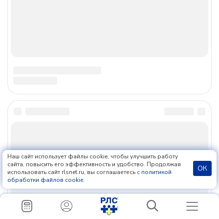
информационных технологий и массовых коммуникаций
(Роскомнадзор), регистрационный номер и дата принятия
решения о регистрации: серия Эл № ФС77-85156 от 25
апреля 2023 г.
О компании
Контакты
Карта сайта
Лицензия
Вакансии
Авторы
Мы в соцсетях
Наш сайт использует файлы cookie, чтобы улучшить работу
сайта, повысить его эффективность и удобство. Продолжая
ОК
использовать сайт rlsnet.ru, вы соглашаетесь с
политикой
обработки файлов cookie
.
+7 (499) 281-91-91
pr@rlsnet.ru
Россия, 123007, Москва, ул. 5-я Магистральная, д. 12