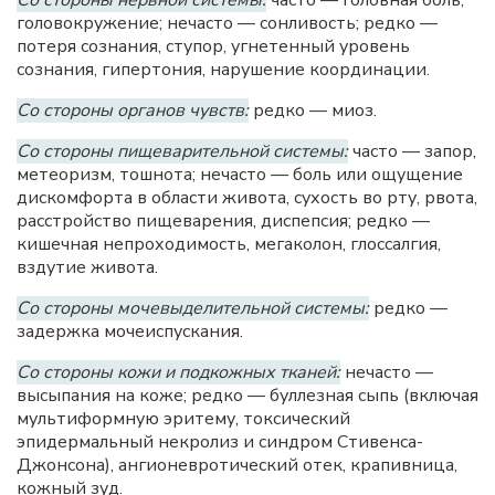
Со стороны нервной системы:
часто — головная боль,
головокружение; нечасто — сонливость; редко —
потеря сознания, ступор, угнетенный уровень
сознания, гипертония, нарушение координации.
Со стороны органов чувств:
редко — миоз.
Со стороны пищеварительной системы:
часто — запор,
метеоризм, тошнота; нечасто — боль или ощущение
дискомфорта в области живота, сухость во рту, рвота,
расстройство пищеварения, диспепсия; редко —
кишечная непроходимость, мегаколон, глоссалгия,
вздутие живота.
Со стороны мочевыделительной системы:
редко —
задержка мочеиспускания.
Со стороны кожи и подкожных тканей:
нечасто —
высыпания на коже; редко — буллезная сыпь (включая
мультиформную эритему, токсический
эпидермальный некролиз и синдром Стивенса-
Джонсона), ангионевротический отек, крапивница,
кожный зуд.