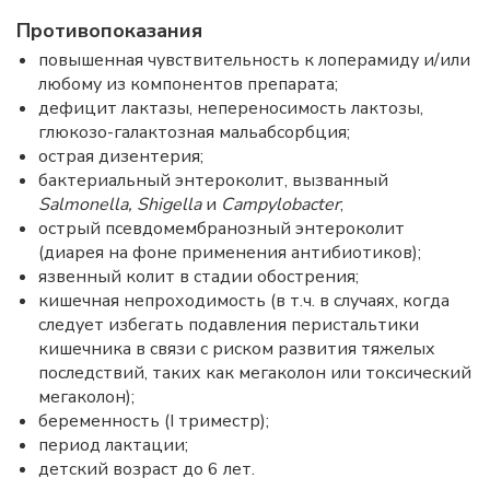
Противопоказания
повышенная чувствительность к лоперамиду и/или
любому из компонентов препарата;
дефицит лактазы, непереносимость лактозы,
глюкозо-галактозная мальабсорбция;
острая дизентерия;
бактериальный энтероколит, вызванный
Salmonella, Shigella
и
Campylobacter
;
острый псевдомембранозный энтероколит
(диарея на фоне применения антибиотиков);
язвенный колит в стадии обострения;
кишечная непроходимость (в т.ч. в случаях, когда
следует избегать подавления перистальтики
кишечника в связи с риском развития тяжелых
последствий, таких как мегаколон или токсический
мегаколон);
беременность (I триместр);
период лактации;
детский возраст до 6 лет.