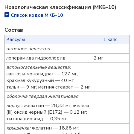
Нозологическая классификация (МКБ-10)
Список кодов МКБ-10
Состав
Капсулы
1 капс.
активное вещество:
лоперамида гидрохлорид
2 мг
вспомогательные вещества:
лактозы моногидрат — 127 мг;
крахмал кукурузный — 40 мг;
тальк — 9 мг; магния стеарат — 2 мг
оболочка твердая желатиновая
корпус:
желатин — 28,33 мг; железа
(III) оксид черный (Е172) — 0,12 мг;
титана диоксид — 0,35 мг
крышечка:
желатин — 18,68 мг;