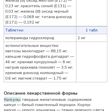
железа (III) оксид желтый (Е172) —
0,23 мг; краситель синий (Е131) —
0,03 мг; железа (III) оксид черный
(Е172) — 0,068 мг; титана диоксид
(Е171) — 0,192 мг
Таблетки
1 табл.
лоперамида гидрохлорид
2 мг
вспомогательные вещества:
лактозы моногидрат — 88,15 мг;
кальция гидрофосфата дигидрат —
46 мг; крахмал кукурузный — 8 мг;
натрия крахмала гликолят — 3,5 мг;
кремния диоксид коллоидный —
0,6 мг; магния стеарат — 1,75 мг
Описание лекарственной формы
Капсулы:
твердые желатиновые, содержимое
капсул — белый гомогенный порошок. Корпус
капсул — серого, крышечка — темно-зеленого цвета.