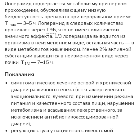
Лоперамид подвергается метаболизму при первом
прохождении, обусловливающему низкую
биодоступность препарата при пероральном приеме.
T
— 3–5 ч. Лоперамид в следовых количествах
max
проникает через
ГЭБ
, что не имеет клинически
значимого эффекта. 1/3 лоперамида выводится из
организма в неизмененном виде, остальная часть — в
виде метаболитов кишечником. Менее 2% активной
субстанции выводится в неизмененном виде через
почки. T
— 7–15 ч.
1/2
Показания
симптоматическое лечение острой и хронической
диареи различного генеза (в т.ч. аллергического,
эмоционального, лучевого; при изменении режима
питания и качественного состава пищи, нарушении
метаболизма и всасывания; лекарственного, за
исключением антибиотикоассоциированной
диареи);
регуляция стула у пациентов с илеостомой.