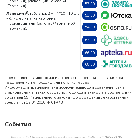
(Германия), упаковщик: Гексал АГ
57.00
(Германия)
®
Лопедиум
, таблетки, 2 мг, №10 - 10 шт.
51.00
- блистер - пачка картонная
Производитель: Салютас Фарма ГмбХ
54.00
(Германия),
63.00
66.00
68.00
Представленная информация о ценах на препараты не является
предложением о продаже или покупке товара.
Информация предназначена исключительно для сравнения цен в
стационарных аптеках, осуществляющих деятельность в соответствии
со статьей 55 Федерального закона «Об обращении лекарственных
средств» от 12.04.2010 № 61-ФЗ.
События
Реклама: ИП Вышковский Евгений Геннадьевич, ИНН 770406387105,