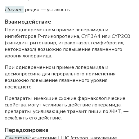
Прочее:
редко — усталость.
Взаимодействие
При одновременном приеме лоперамида и
ингибиторов Р-гликопротеина, CYP3A4 или CYP2C8
(хинидин, ритонавир, итраконазол, гемфиброзил,
кетоконазол) возможно повышение плазменного
уровня лоперамида.
При одновременном приеме лоперамида и
десмопрессина для перорального применения
возможно повышение плазменного уровня
последнего.
Препараты, имеющие схожие фармакологические
свойства, могут усиливать действие лоперамида;
препараты, усиливающие транзит пищи по ЖКТ, —
ослаблять его действие.
Передозировка
Симптомы:
угнетение
ЦНС
(ступор, нарушение