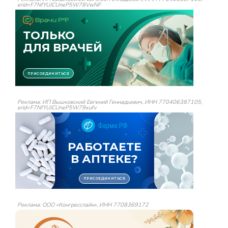
erid=F7NfYUJCUneP5W78VwNF
Реклама: ИП Вышковский Евгений Геннадьевич, ИНН 770406387105,
erid=F7NfYUJCUneP5W79xufv
Реклама: ООО «Конгресслайн», ИНН 7708369172