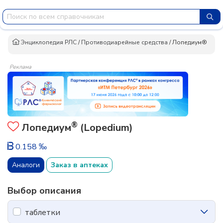
Энциклопедия РЛС
/
Противодиарейные средства
/
Лопедиум®
Реклама
®
Лопедиум
(Lopedium)
0.158 ‰
Аналоги
Заказ в аптеках
Выбор описания
таблетки