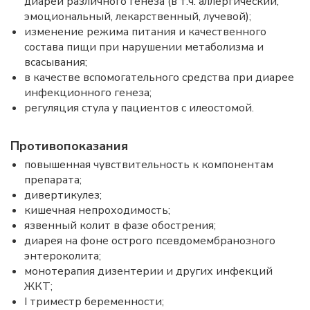
диареи различного генеза (в т.ч. аллергический,
эмоциональный, лекарственный, лучевой);
изменение режима питания и качественного
состава пищи при нарушении метаболизма и
всасывания;
в качестве вспомогательного средства при диарее
инфекционного генеза;
регуляция стула у пациентов с илеостомой.
Противопоказания
повышенная чувствительность к компонентам
препарата;
дивертикулез;
кишечная непроходимость;
язвенный колит в фазе обострения;
диарея на фоне острого псевдомембранозного
энтероколита;
монотерапия дизентерии и других инфекций
ЖКТ;
I триместр беременности;