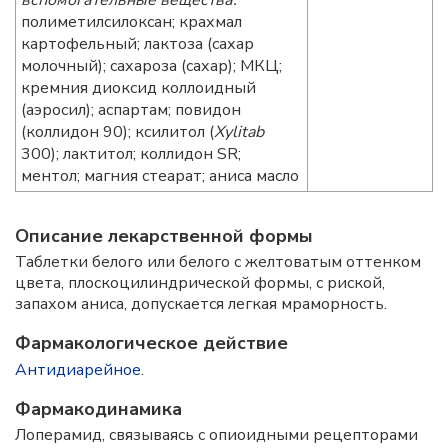
вспомогательные вещества:
полиметилсилоксан; крахмал
картофельный; лактоза (сахар
молочный); сахароза (сахар); МКЦ;
кремния диоксид коллоидный
(аэросил); аспартам; повидон
(коллидон 90); ксилитол (
Xylitab
300); лактитол; коллидон SR;
ментол; магния стеарат; аниса масло
Описание лекарственной формы
Таблетки белого или белого с желтоватым оттенком
цвета, плоскоцилиндрической формы, с риской,
запахом аниса, допускается легкая мраморность.
Фармакологическое действие
Антидиарейное
.
Фармакодинамика
Лоперамид, связываясь с опиоидными рецепторами