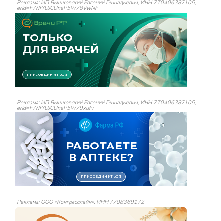
Реклама: ИП Вышковский Евгений Геннадьевич, ИНН 770406387105,
erid=F7NfYUJCUneP5W78VwNF
Реклама: ИП Вышковский Евгений Геннадьевич, ИНН 770406387105,
erid=F7NfYUJCUneP5W79xufv
Реклама: ООО «Конгресслайн», ИНН 7708369172