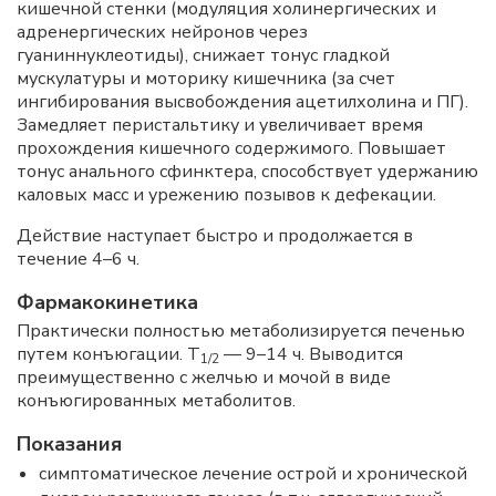
кишечной стенки (модуляция холинергических и
адренергических нейронов через
гуаниннуклеотиды), снижает тонус гладкой
мускулатуры и моторику кишечника (за счет
ингибирования высвобождения ацетилхолина и ПГ).
Замедляет перистальтику и увеличивает время
прохождения кишечного содержимого. Повышает
тонус анального сфинктера, способствует удержанию
каловых масс и урежению позывов к дефекации.
Действие наступает быстро и продолжается в
течение 4–6 ч.
Фармакокинетика
Практически полностью метаболизируется печенью
путем конъюгации. T
— 9–14 ч. Выводится
1/2
преимущественно с желчью и мочой в виде
конъюгированных метаболитов.
Показания
симптоматическое лечение острой и хронической