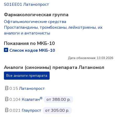
S01EE01 Латанопрост
Фармакологическая группа
Офтальмологические средства
Простагландины, тромбоксаны, лейкотриены, их
аналоги и антагонисты
Показания по МКБ-10
Список кодов МКБ-10
Дата обновления: 13.03.2026
Аналоги (синонимы) препарата Латаномол
Все аналоги препарата
0.15
Латанопрост
®
0.104
Ксалатан
от 388.00 р.
0.021
Глаупрост
от 305.00 р.