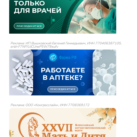
Реклама: ИП Вышковский Евгений Геннадьевич, ИНН 770406387105,
erid=F7NfYUJCUneP5W79xufv
Реклама: ООО «Конгресслайн», ИНН 7708369172