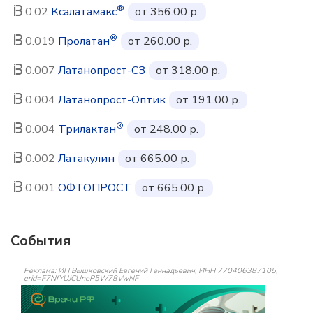
®
0.02
Ксалатамакс
от 356.00 р.
®
0.019
Пролатан
от 260.00 р.
0.007
Латанопрост-СЗ
от 318.00 р.
0.004
Латанопрост-Оптик
от 191.00 р.
®
0.004
Трилактан
от 248.00 р.
0.002
Латакулин
от 665.00 р.
0.001
ОФТОПРОСТ
от 665.00 р.
События
Реклама: ИП Вышковский Евгений Геннадьевич, ИНН 770406387105,
erid=F7NfYUJCUneP5W78VwNF