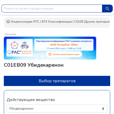
Энциклопедия РЛС
/
АТХ Классификация
/
C01EB Другие препараты 
Реклама
C01EB09 Убидекаренон
Выбор препаратов
Действующее вещество