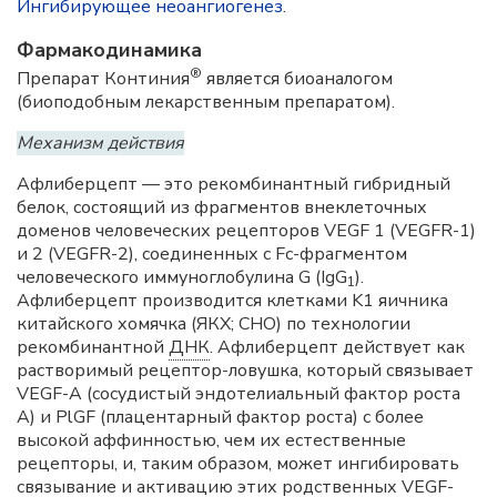
Ингибирующее неоангиогенез
.
Фармакодинамика
®
Препарат Континия
является биоаналогом
(биоподобным лекарственным препаратом).
Механизм действия
Афлиберцепт — это рекомбинантный гибридный
белок, состоящий из фрагментов внеклеточных
доменов человеческих рецепторов VEGF 1 (VEGFR-1)
и 2 (VEGFR-2), соединенных с Fc-фрагментом
человеческого иммуноглобулина G (IgG
).
1
Афлиберцепт производится клетками K1 яичника
китайского хомячка (ЯКХ; CHO) по технологии
рекомбинантной
ДНК
. Афлиберцепт действует как
растворимый рецептор-ловушка, который связывает
VEGF-A (сосудистый эндотелиальный фактор роста
А) и PlGF (плацентарный фактор роста) с более
высокой аффинностью, чем их естественные
рецепторы, и, таким образом, может ингибировать
связывание и активацию этих родственных VEGF-