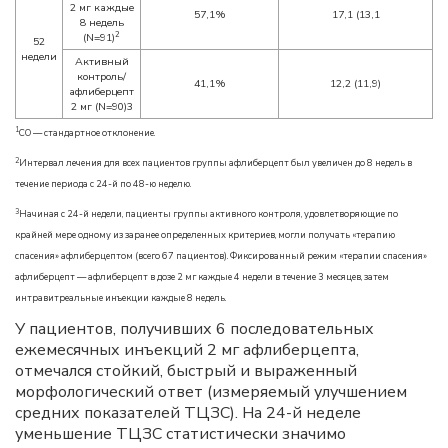
2 мг каждые
57,1%
17,1 (13,1
8 недель
2
(N=91)
52
недели
Активный
контроль/
41,1%
12,2 (11,9)
афлиберцепт
2 мг (N=90)3
1
СО — стандартное отклонение.
2
Интервал лечения для всех пациентов группы афлиберцепт был увеличен до 8 недель в
течение периода с 24-й по 48-ю неделю.
3
Начиная с 24-й недели, пациенты группы активного контроля, удовлетворяющие по
крайней мере одному из заранее определенных критериев, могли получать «терапию
спасения» афлиберцептом (всего 67 пациентов). Фиксированный режим «терапии спасения»
афлиберцепт — афлиберцепт в дозе 2 мг каждые 4 недели в течение 3 месяцев, затем
интравитреальные инъекции каждые 8 недель.
У пациентов, получивших 6 последовательных
ежемесячных инъекций 2 мг афлиберцепта,
отмечался стойкий, быстрый и выраженный
морфологический ответ (измеряемый улучшением
средних показателей ТЦЗС). На 24-й неделе
уменьшение ТЦЗС статистически значимо