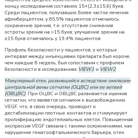
концу исследования составило 15+(2,3±15,6) букв.
Среди пациентов, получавших более частое лечение
афлиберцептом, у 85,5% пациентов отмечалось
сохранение зрения, т.е. отсутствие снижения
остроты зрения на >15 букв; улучшение зрения на
≥15 букв отмечалось у 19,4% пациентов.
Профиль безопасности у пациентов, у которых
интервал между инъекциями препарата был короче,
чем каждые 8 недель, был сопоставим с профилем
безопасности в исследованиях
VIEW1
и
VIEW2
.
Макулярный отек, развившийся вследствие окклюзии
центральной вены сетчатки (ОЦВС) или ее ветвей
(ОВЦВС)
. При ОЦВС и ОВЦВС развивается ишемия
сетчатки, что является сигналом к высвобождению
VEGF, что, в свою очередь, приводит к
дестабилизации плотных контактов и стимулирует
пролиферацию эндотелиальных клеток. Повышенная
экспрессия VEGF связана с такими осложнениями, как
нарушение гематоофтальмического барьера, отек