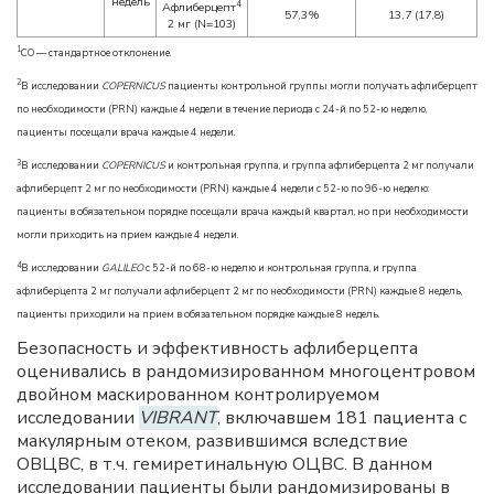
недель
4
Афлиберцепт
57,3%
13,7 (17,8)
2 мг (N=103)
1
СО — стандартное отклонение.
2
В исследовании
COPERNICUS
пациенты контрольной группы могли получать афлиберцепт
по необходимости (PRN) каждые 4 недели в течение периода с 24-й по 52-ю неделю,
пациенты посещали врача каждые 4 недели.
3
В исследовании
COPERNICUS
и контрольная группа, и группа афлиберцепта 2 мг получали
афлиберцепт 2 мг по необходимости (PRN) каждые 4 недели с 52-ю по 96-ю неделю:
пациенты в обязательном порядке посещали врача каждый квартал, но при необходимости
могли приходить на прием каждые 4 недели.
4
В исследовании
GALILEO
с 52-й по 68-ю неделю и контрольная группа, и группа
афлиберцепта 2 мг получали афлиберцепт 2 мг по необходимости (PRN) каждые 8 недель,
пациенты приходили на прием в обязательном порядке каждые 8 недель.
Безопасность и эффективность афлиберцепта
оценивались в рандомизированном многоцентровом
двойном маскированном контролируемом
исследовании
VIBRANT
, включавшем 181 пациента с
макулярным отеком, развившимся вследствие
ОВЦВС, в т.ч. гемиретинальную ОЦВС. В данном
исследовании пациенты были рандомизированы в