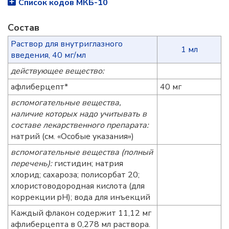
Список кодов МКБ-10
Состав
Раствор для внутриглазного
1 мл
введения, 40 мг/мл
действующее вещество:
афлиберцепт*
40 мг
вспомогательные вещества,
наличие которых надо учитывать в
составе лекарственного препарата:
натрий (см. «Особые указания»)
вспомогательные вещества (полный
перечень):
гистидин; натрия
хлорид; сахароза; полисорбат 20;
хлористоводородная кислота (для
коррекции pH); вода для инъекций
Каждый флакон содержит 11,12 мг
афлиберцепта в 0,278 мл раствора.