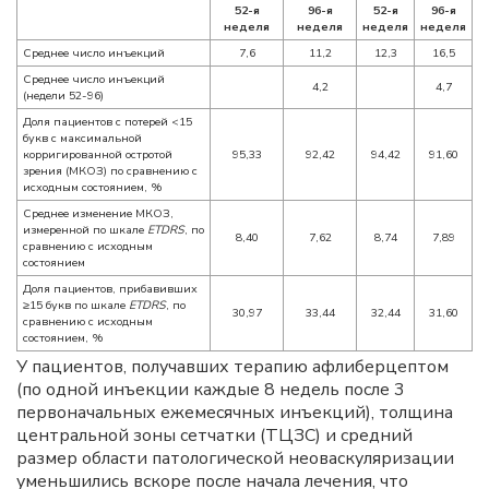
52-я
96-я
52-я
96-я
неделя
неделя
неделя
неделя
Среднее число инъекций
7,6
11,2
12,3
16,5
Среднее число инъекций
4,2
4,7
(недели 52-96)
Доля пациентов с потерей <15
букв с максимальной
корригированной остротой
95,33
92,42
94,42
91,60
зрения (МКОЗ) по сравнению с
исходным состоянием, %
Среднее изменение МКОЗ,
измеренной по шкале
ETDRS
, по
8,40
7,62
8,74
7,89
сравнению с исходным
состоянием
Доля пациентов, прибавивших
≥15 букв по шкале
ETDRS
, по
30,97
33,44
32,44
31,60
сравнению с исходным
состоянием, %
У пациентов, получавших терапию афлиберцептом
(по одной инъекции каждые 8 недель после 3
первоначальных ежемесячных инъекций), толщина
центральной зоны сетчатки (ТЦЗС) и средний
размер области патологической неоваскуляризации
уменьшились вскоре после начала лечения, что