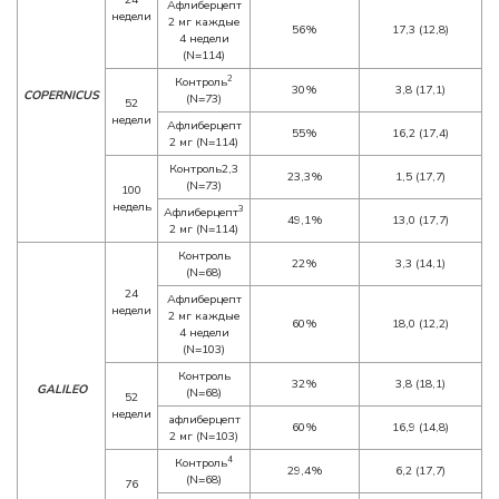
Афлиберцепт
недели
2 мг каждые
56%
17,3 (12,8)
4 недели
(N=114)
2
Контроль
30%
3,8 (17,1)
COPERNICUS
(N=73)
52
недели
Афлиберцепт
55%
16,2 (17,4)
2 мг (N=114)
Контроль2,3
23,3%
1,5 (17,7)
(N=73)
100
недель
3
Афлиберцепт
49,1%
13,0 (17,7)
2 мг (N=114)
Контроль
22%
3,3 (14,1)
(N=68)
24
Афлиберцепт
недели
2 мг каждые
60%
18,0 (12,2)
4 недели
(N=103)
Контроль
32%
3,8 (18,1)
GALILEO
(N=68)
52
недели
афлиберцепт
60%
16,9 (14,8)
2 мг (N=103)
4
Контроль
29,4%
6,2 (17,7)
(N=68)
76