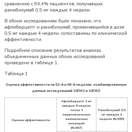
сравнению с 94,4% пациентов, получавших
ранибизумаб 0,5 мг каждые 4 недели.
В обоих исследованиях было показано, что
афлиберцепт и ранибизумаб, применявшийся в дозе
0,5 мг каждые 4 недели, сопоставимы по клинической
эффективности.
Подробное описание результатов анализа
объединенных данных обоих исследований
приведено в таблице 1.
Таблица 1
Оценка эффективности на 52-й и 96-й неделях; комбинированные
данные исследований
VIEW1
и
VIEW2
Афлиберцепт 2 мг
каждые 8 недель
после 3
Ранибизумаб 0,5
первоначальных
мг каждые 4
ежемесячных
недели (N=595)
Оценка эффективности
инъекций
(N=607)