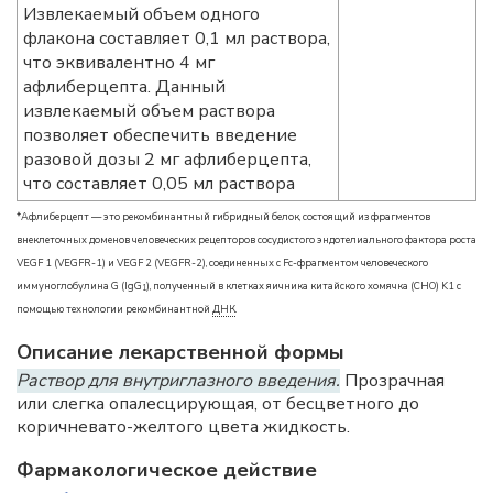
Извлекаемый объем одного
флакона составляет 0,1 мл раствора,
что эквивалентно 4 мг
афлиберцепта. Данный
извлекаемый объем раствора
позволяет обеспечить введение
разовой дозы 2 мг афлиберцепта,
что составляет 0,05 мл раствора
*Афлиберцепт — это рекомбинантный гибридный белок, состоящий из фрагментов
внеклеточных доменов человеческих рецепторов сосудистого эндотелиального фактора роста
VEGF 1 (VEGFR-1) и VEGF 2 (VEGFR-2), соединенных с Fc-фрагментом человеческого
иммуноглобулина G (IgG
), полученный в клетках яичника китайского хомячка (CHO) K1 с
1
помощью технологии рекомбинантной
ДНК
.
Описание лекарственной формы
Раствор для внутриглазного введения.
Прозрачная
или слегка опалесцирующая, от бесцветного до
коричневато-желтого цвета жидкость.
Фармакологическое действие