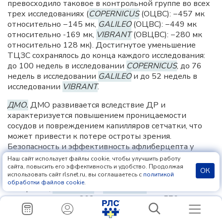
превосходило таковое в контрольной группе во всех
трех исследованиях (
COPERNICUS
(ОЦВС): −457 мк
относительно −145 мк,
GALILEO
(ОЦВС): −449 мк
относительно -169 мк,
VIBRANT
(ОВЦВС): −280 мк
относительно 128 мк). Достигнутое уменьшение
ТЦЗС сохранялось до конца каждого исследования:
до 100 недель в исследовании
COPERNICUS
, до 76
недель в исследовании
GALILEO
и до 52 недель в
исследовании
VIBRANT
.
ДМО.
ДМО развивается вследствие ДР и
характеризуется повышением проницаемости
сосудов и повреждением капилляров сетчатки, что
может привести к потере остроты зрения.
Безопасность и эффективность афлиберцепта у
пациентов с ДМО оценивались в двух
Наш сайт использует файлы cookie, чтобы улучшить работу
рандомизированных многоцентровых двойных
сайта, повысить его эффективность и удобство. Продолжая
ОК
использовать сайт rlsnet.ru, вы соглашаетесь с
политикой
маскированных исследованиях с активным
обработки файлов cookie
.
контролем,
VIVID-DME
и
VISTA-DME
. Всего было
рандомизировано 862 пациента, из них 576
пациентов были рандомизированы в группы
афлиберцепта. В каждом исследовании пациенты