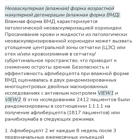
Неоваскулярная (влажная) форма возрастной
макулярной дегенерации (влажная форма ВМД).
Влажная форма ВМД характеризуется
патологической неоваскуляризацией хориоидеи.
Просачивание крови и жидкости из патологически
неоваскуляризированной хориоидеи может вызвать
утолщение центральной зоны сетчатки (ЦЗС) или
отек и/или кровоизлияния в сетчатку/
субретинальное пространство, что приводит к
снижению остроты зрения. Безопасность и
эффективность афлиберцепта при влажной форме
ВМД оценивалась в двух рандомизированных
многоцентровых двойных маскированных
исследованиях с активным контролем
VIEW1
и
VIEW2
. В этих исследованиях 2412 пациентов были
рандомизированы в соотношении 1:1:1:1 на
получение афлиберцепта (1817 пациентов) или
ранибизумаба в следующих режимах.
1. Афлиберцепт 2 мг каждые 8 недель после 3
первоначальных ежемесячных инъекций