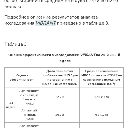
остроты зрения в среднем на 5 букв с 24-й по 52-ю
неделю.
Подробное описание результатов анализа
исследования
VIBRANT
приведено в таблице 3.
Таблица 3
Оценка эффективности в исследовании
VIBRANT
на 24-й и 52-й
неделе
Доля пациентов,
Среднее изменение
Оценка
прибавивших ≥15 букв
МКОЗ по шкале
ETDRS
по
эффективности
по сравнению с
сравнению с исходным
1
исходным состоянием
состоянием (СО
)
Афлиберцепт
2 мг каждые
52,7%
17,0 (11,9)
4 недели
24
(N=91)
недели
Активный
контроль
26,7%
6,9 (12,9)
(N=90)
Афлиберцепт