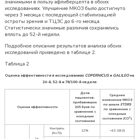
значимыми в пользу афлиберцепта в обоих
исследованиях. Улучшение МКОЗ было достигнуто
через 3 месяца с последующей стабилизацией
остроты зрения и ТЦЗС до 6-го месяца.
Статистически значимые различия сохранялись
вплоть до 52-й недели.
Подробное описание результатов анализа обоих
исследований приведено в таблице 2.
Таблица 2
Оценка эффективности в исследованиях
COPERNICUS
и
GALILEO
на
24-й, 52-й и 76/100-й неделе
Доля
Среднее
пациентов,
изменение МКОЗ
прибавивших
по шкале
ETDRS
Оценка эффективности
≥15 букв по
по сравнению с
сравнению с
исходным
исходным
1
состоянием (СО
)
состоянием
Контроль
12%
−4,0 (18,0)
(N=73)
24