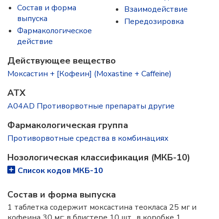
Состав и форма
Взаимодействие
выпускa
Передозировка
Фармакологическое
действие
Действующее вещество
Моксастин + [Кофеин] (Moxastine + Caffeine)
ATX
A04AD Противорвотные препараты другие
Фармакологическая группа
Противорвотные средства в комбинациях
Нозологическая классификация (МКБ-10)
Список кодов МКБ-10
Состав и форма выпускa
1 таблетка содержит моксастина теокласа 25 мг и
кофеина 30 мг; в блистере 10 шт., в коробке 1