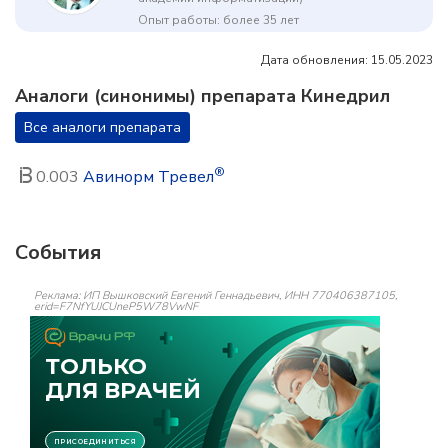
Опыт работы: более 35 лет
Дата обновления: 15.05.2023
Аналоги (синонимы) препарата Кинедрил
Все аналоги препарата
®
0.003
Авинорм Тревел
События
Реклама: ИП Вышковский Евгений Геннадьевич, ИНН 770406387105,
erid=F7NfYUJCUneP5W78VwNF