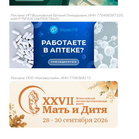
Реклама: ИП Вышковский Евгений Геннадьевич, ИНН 770406387105,
erid=F7NfYUJCUneP5W79xufv
Реклама: ООО «Конгресслайн», ИНН 7708369172