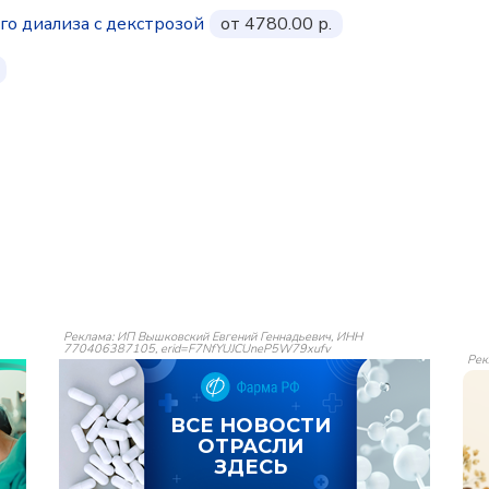
го диализа с декстрозой
от 4780.00 р.
Реклама: ИП Вышковский Евгений Геннадьевич, ИНН
770406387105, erid=F7NfYUJCUneP5W79xufv
Рек