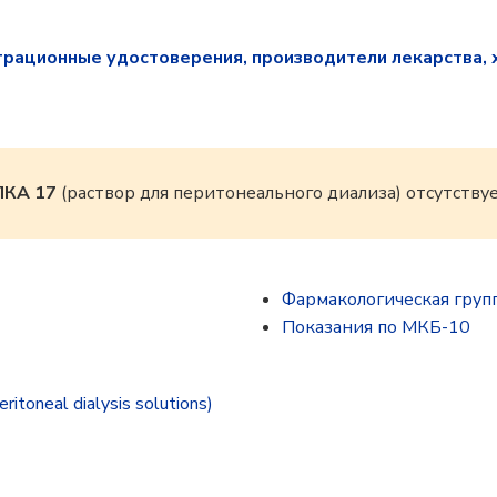
трационные удостоверения, производители лекарства, 
КА 17
(раствор для перитонеального диализа) отсутству
Фармакологическая груп
Показания по МКБ-10
oneal dialysis solutions)