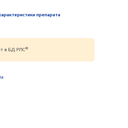
характеристики препарата
®
ет в БД РЛС
па