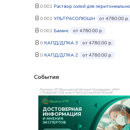
0.001
Раствор солей для перитонеально
0.001
УЛЬТРАСОЛЮШН
от 4780.00 р.
0.001
Баланс
от 4780.00 р.
0
КАПД/ДПКА 3
от 4780.00 р.
0
КАПД/ДПКА 2
от 4780.00 р.
События
Реклама: ИП Вышковский Евгений Геннадьевич, ИНН
770406387105, erid=F7NfYUJCUneP5W78VwNF