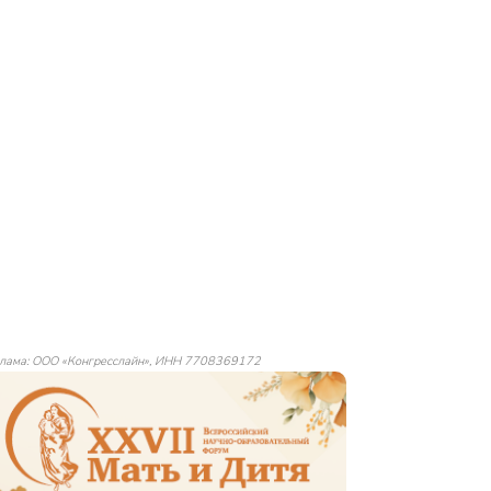
лама: ООО «Конгресслайн», ИНН 7708369172