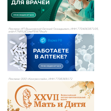
Реклама: ИП Вышковский Евгений Геннадьевич, ИНН 770406387105,
erid=F7NfYUJCUneP5W79xufv
Реклама: ООО «Конгресслайн», ИНН 7708369172