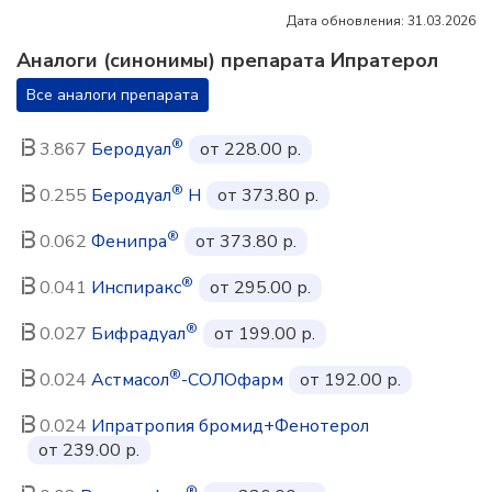
Дата обновления: 31.03.2026
Аналоги (синонимы) препарата Ипратерол
Все аналоги препарата
®
3.867
Беродуал
от 228.00 р.
®
0.255
Беродуал
Н
от 373.80 р.
®
0.062
Фенипра
от 373.80 р.
®
0.041
Инспиракс
от 295.00 р.
®
0.027
Бифрадуал
от 199.00 р.
®
0.024
Астмасол
-СОЛОфарм
от 192.00 р.
0.024
Ипратропия бромид+Фенотерол
от 239.00 р.
®