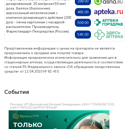
288.00
дозированный, 20 мкг/доза+50 мкг/
доза, баллон (баллончик)
465.00
аэрозольный металлический с
клапаном дозирующего действия (200
доз) - пачка картонная с насадкой-
509.00
распылителем,
Производитель:
Фармстандарт-Лексредства (Россия),
545.00
Представленная информация о ценах на препараты не является
предложением о продаже или покупке товара.
Информация предназначена исключительно для сравнения цен в
стационарных аптеках, осуществляющих деятельность в соответствии
со статьей 55 Федерального закона «Об обращении лекарственных
средств» от 12.04.2010 № 61-ФЗ.
События
Реклама: ИП Вышковский Евгений Геннадьевич, ИНН 770406387105,
erid=F7NfYUJCUneP5W78VwNF