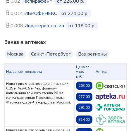
0.02
Респирафен
от 226.00 р.
0.014
ИБРОФЕНЕКС
от 271.00 р.
0.008
Ипратерол-натив
от 118.00 р.
Заказ в аптеках
Москва
Санкт-Петербург
Все регионы
Цена за
Название препарата
упак.,
Аптеки
руб.
Ипратерол
, раствор для ингаляций,
203.00
0.25 мг/мл+0.5 мг/мл, флакон-
капельница темного стекла 20 мл -
277.00
пачка картонная
Производитель:
Фармстандарт-Лексредства (Россия),
291.00
314.00
Ипратерол
, аэрозоль для ингаляций