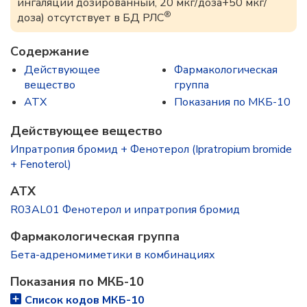
ингаляций дозированный, 20 мкг/доза+50 мкг/
®
доза) отсутствует в БД РЛС
Содержание
Действующее
Фармакологическая
вещество
группа
ATX
Показания по МКБ-10
Действующее вещество
Ипратропия бромид + Фенотерол (Ipratropium bromide
+ Fenoterol)
ATX
R03AL01 Фенотерол и ипратропия бромид
Фармакологическая группа
Бета-адреномиметики в комбинациях
Показания по МКБ-10
Список кодов МКБ-10