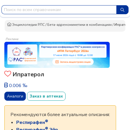
Энциклопедия РЛС
/
Бета-адреномиметики в комбинациях
/
Ипратер
Реклама
Ипратерол
0.006 ‰
Аналоги
Заказ в аптеках
Рекомендуются более актуальные описания:
®
Респирафен
®
Респирафен
Эйр