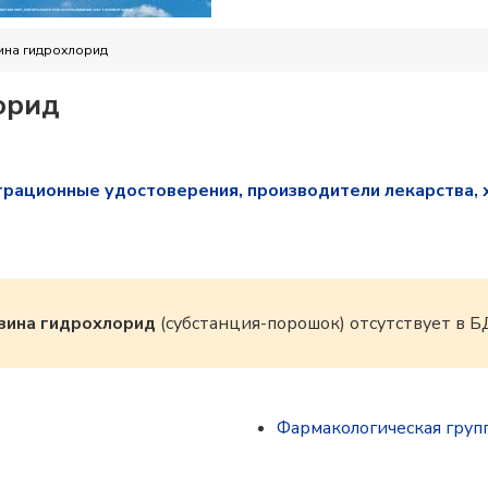
ина гидрохлорид
орид
трационные удостоверения, производители лекарства, 
зина гидрохлорид
(субстанция-порошок) отсутствует в 
Фармакологическая груп