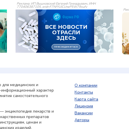
Реклама: ИП Вышковский Евгений Геннадьевич, ИНН
770406387105, erid=F7NfYUJCUneP5W79xufv
Рек
 для медицинских и
О компании
о-информационный характер
Контакты
инятия самостоятельного
Карта сайта
Лицензия
— энциклопедия лекарств и
Вакансии
екарственных препаратов
Авторы
 инструкциям, ценам и
цинских изделий,