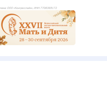
лама: ООО «Конгресслайн», ИНН 7708369172