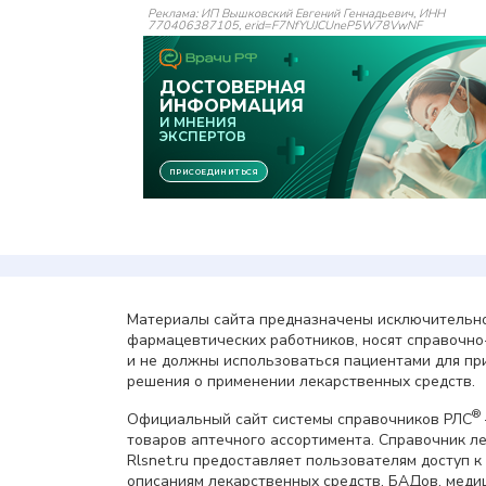
Реклама: ИП Вышковский Евгений Геннадьевич, ИНН
770406387105, erid=F7NfYUJCUneP5W78VwNF
Материалы сайта предназначены исключительно
фармацевтических работников, носят справочн
и не должны использоваться пациентами для пр
решения о применении лекарственных средств.
®
Официальный сайт системы справочников РЛС
товаров аптечного ассортимента. Справочник л
Rlsnet.ru предоставляет пользователям доступ к
описаниям лекарственных средств, БАДов, меди