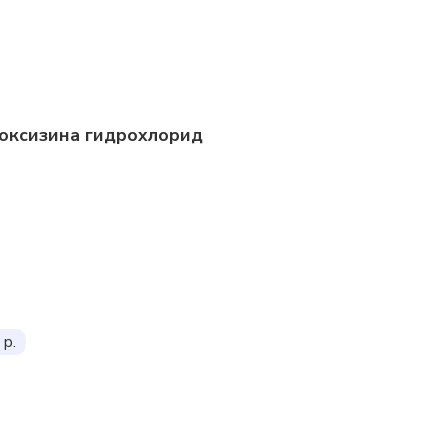
роксизина гидрохлорид
 р.