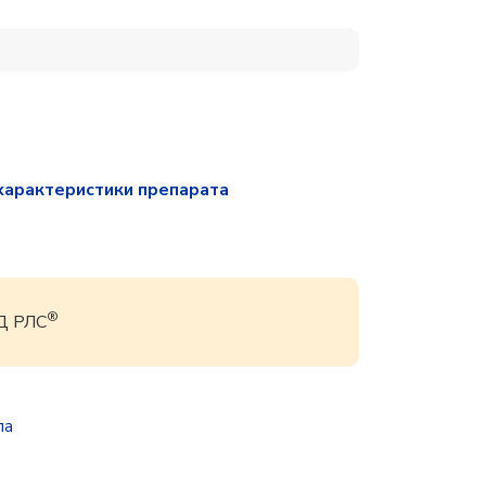
характеристики препарата
®
БД РЛС
па