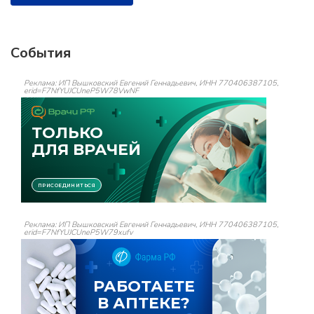
События
Реклама: ИП Вышковский Евгений Геннадьевич, ИНН 770406387105,
erid=F7NfYUJCUneP5W78VwNF
Реклама: ИП Вышковский Евгений Геннадьевич, ИНН 770406387105,
erid=F7NfYUJCUneP5W79xufv