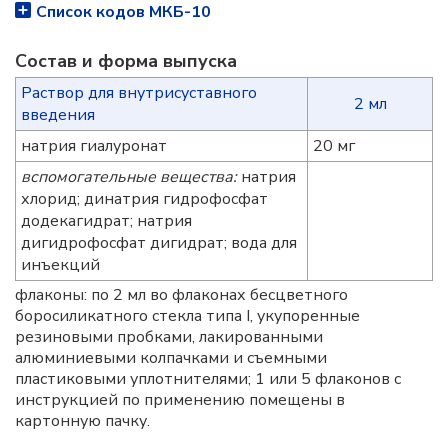
Список кодов МКБ-10
Состав и форма выпускa
Раствор для внутрисуставного
2 мл
введения
натрия гиалуронат
20 мг
вспомогательные вещества:
натрия
хлорид; динатрия гидрофосфат
додекагидрат; натрия
дигидрофосфат дигидрат; вода для
инъекций
флаконы: по 2 мл во флаконах бесцветного
боросиликатного стекла типа I, укупоренные
резиновыми пробками, лакированными
алюминиевыми колпачками и съемными
пластиковыми уплотнителями; 1 или 5 флаконов с
инструкцией по применению помещены в
картонную пачку.