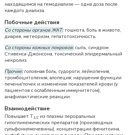
находящимся на гемодиализе — одна доза после
каждого диализа.
Побочные действия
Со стороны органов ЖКТ:
тошнота, боль в животе,
диарея, метеоризм, гепатотоксичность.
Со стороны кожных покровов:
сыпь, синдром
Стивенса-Джонсона, токсический эпидермальный
некролиз.
Прочие:
головная боль, судороги, лейкопения,
тромбоцитопения, алопеция; нарушения функции
печени/почек и изменение показателей крови (у
пациентов с ослабленным иммунитетом),
анафилактические реакции.
Взаимодействие
Повышает Т
из плазмы пероральных
1/2
гипогликемических препаратов (производных
сульфонилмочевины), концентрации фенитоина,