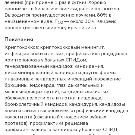
лечения (при приеме 1 раз в сутки). Хорошо
проникает в биологические жидкости организма.
Выводится преимущественно почками, 80% в
неизмененном виде. T
— около 30 ч. Клиренс
1/2
пропорционален клиренсу креатинина.
Показания
Криптококкоз: криптококковый менингит,
инфекции кожи и легких; профилактика рецидивов
криптококкоза у больных СПИДом;
генерализованный кандидоз: кандидемия,
диссеминированный кандидоз и другие формы
инвазивных кандидозных инфекций (поражение
брюшины, эндокарда, глаз, дыхательных и
мочевыводящих путей); кандидоз слизистых
оболочек полости рта и глотки, пищевода,
бронхолегочный кандидоз, кандидурия, кандидозы
кожи и слизистых оболочек, атрофический кандидоз
полости рта (связанный с ношением зубных
протезов), профилактика рецидива
орофарингеального кандидоза у больных СПИД;