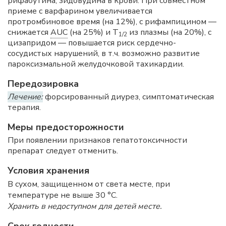
рифабутина, зидовудина в крови. При совместном
приеме с варфарином увеличивается
протромбиновое время (на 12%), с рифампицином —
снижается
AUC
(на 25%) и Т
из плазмы (на 20%), с
1/2
цизапридом — повышается риск сердечно-
сосудистых нарушений, в т.ч. возможно развитие
пароксизмальной желудочковой тахикардии.
Передозировка
Лечение:
форсированный диурез, симптоматическая
терапия.
Меры предосторожности
При появлении признаков гепатотоксичности
препарат следует отменить.
Условия хранения
В сухом, защищенном от света месте, при
температуре не выше 30 °C.
Хранить в недоступном для детей месте.