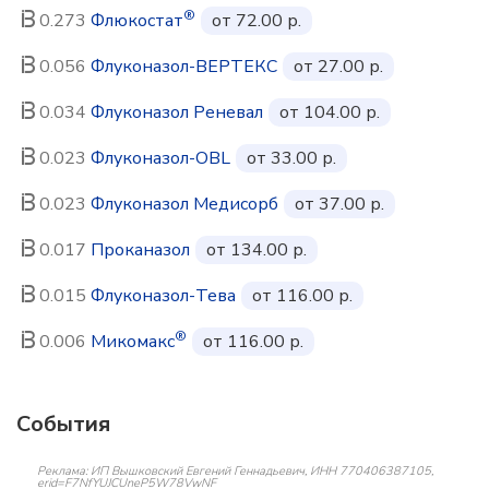
®
0.273
Флюкостат
от 72.00 р.
0.056
Флуконазол-ВЕРТЕКС
от 27.00 р.
0.034
Флуконазол Реневал
от 104.00 р.
0.023
Флуконазол-OBL
от 33.00 р.
0.023
Флуконазол Медисорб
от 37.00 р.
0.017
Проканазол
от 134.00 р.
0.015
Флуконазол-Тева
от 116.00 р.
®
0.006
Микомакс
от 116.00 р.
События
Реклама: ИП Вышковский Евгений Геннадьевич, ИНН 770406387105,
erid=F7NfYUJCUneP5W78VwNF