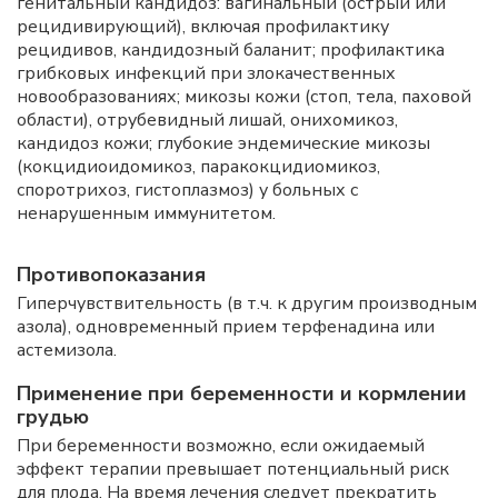
генитальный кандидоз: вагинальный (острый или
рецидивирующий), включая профилактику
рецидивов, кандидозный баланит; профилактика
грибковых инфекций при злокачественных
новообразованиях; микозы кожи (стоп, тела, паховой
области), отрубевидный лишай, онихомикоз,
кандидоз кожи; глубокие эндемические микозы
(кокцидиоидомикоз, паракокцидиомикоз,
споротрихоз, гистоплазмоз) у больных с
ненарушенным иммунитетом.
Противопоказания
Гиперчувствительность (в т.ч. к другим производным
азола), одновременный прием терфенадина или
астемизола.
Применение при беременности и кормлении
грудью
При беременности возможно, если ожидаемый
эффект терапии превышает потенциальный риск
для плода. На время лечения следует прекратить