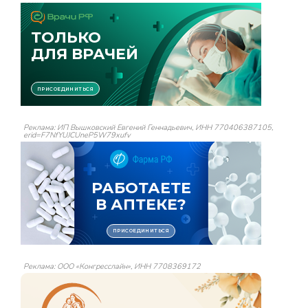
Реклама: ИП Вышковский Евгений Геннадьевич, ИНН 770406387105,
erid=F7NfYUJCUneP5W79xufv
Реклама: ООО «Конгресслайн», ИНН 7708369172