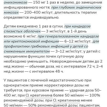
онихомикозе
— 150 мг 1 раз в неделю, до замещения
инфицированного ногтя;
при глубоких эндемических
микозах
— 200–400 мг/сут, длительность терапии
определяется индивидуально.
Детям ежедневно 1 раз в сутки,
при кандидозе
слизистых оболочек
— 3 мг/кг/сут, в 1-й день
возможно 6 мг/кг;
при генерализованном кандидозе
или криптококковой инфекции
— 6–12 мг/кг/сут,
для
профилактики грибковых инфекций у детей со
сниженным иммунитетом
— 3–12 мг/кг/сут; у детей с
нарушением функции почек суточную дозу
необходимо уменьшить. Новорожденным детям до 2
нед жизни — обычная доза, но с интервалом 72 ч, 2–4
нед жизни — с интервалом 48 ч.
У пациентов с почечной недостаточностью при
однократном приеме корректировки дозы не
требуется, при курсовом приеме — ударная доза 50–
400 мг, при
Cl креатинина
более 50 мл/мин — 100%
рекомендуемой дозы, при
Cl креатинина
менее
50 мл/мин — 50% рекомендуемой дозы; пациентам,