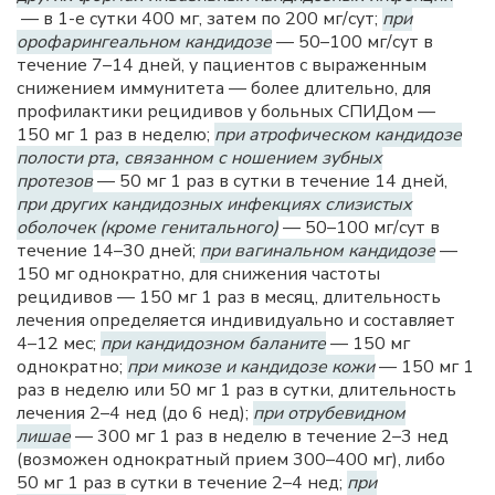
— в 1-е сутки 400 мг, затем по 200 мг/сут;
при
орофарингеальном кандидозе
— 50–100 мг/сут в
течение 7–14 дней, у пациентов с выраженным
снижением иммунитета — более длительно, для
профилактики рецидивов у больных СПИДом —
150 мг 1 раз в неделю;
при атрофическом кандидозе
полости рта, связанном с ношением зубных
протезов
— 50 мг 1 раз в сутки в течение 14 дней,
при других кандидозных инфекциях слизистых
оболочек (кроме генитального)
— 50–100 мг/сут в
течение 14–30 дней;
при вагинальном кандидозе
—
150 мг однократно, для снижения частоты
рецидивов — 150 мг 1 раз в месяц, длительность
лечения определяется индивидуально и составляет
4–12 мес;
при кандидозном баланите
— 150 мг
однократно;
при микозе и кандидозе кожи
— 150 мг 1
раз в неделю или 50 мг 1 раз в сутки, длительность
лечения 2–4 нед (до 6 нед);
при отрубевидном
лишае
— 300 мг 1 раз в неделю в течение 2–3 нед
(возможен однократный прием 300–400 мг), либо
50 мг 1 раз в сутки в течение 2–4 нед;
при