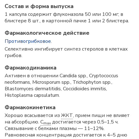
Состав и форма выпускa
1 капсула содержит флуконазола 50 или 100 мг; в
блистере 8 шт., в картонной пачке 1 или 2 блистера.
Фармакологическое действие
Противогрибковое
.
Селективно ингибирует синтез стеролов в клетках
грибов.
Фармакодинамика
Активен в отношении Candida spp., Cryptococcus
neoformans, Microsporum spp., Trichophyton spp.,
Blastomyces dermatitidis, Coccidioides immitis,
Histoplasma capsulatum.
Фармакокинетика
Хорошо всасывается из
ЖКТ
, прием пищи не влияет
на абсорбцию.
C
достигается через 0,5–1,5 ч.
max
Связывание с белками плазмы — 11–12%.
Равновесная концентрация достигается к 4–5 дню