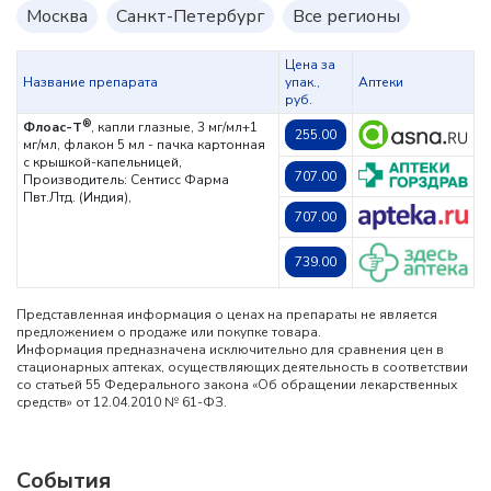
Москва
Санкт-Петербург
Все регионы
Цена за
Название препарата
упак.,
Аптеки
руб.
®
Флоас-Т
, капли глазные, 3 мг/мл+1
255.00
мг/мл, флакон 5 мл - пачка картонная
с крышкой-капельницей,
707.00
Производитель: Сентисс Фарма
Пвт.Лтд. (Индия),
707.00
739.00
Представленная информация о ценах на препараты не является
предложением о продаже или покупке товара.
Информация предназначена исключительно для сравнения цен в
стационарных аптеках, осуществляющих деятельность в соответствии
со статьей 55 Федерального закона «Об обращении лекарственных
средств» от 12.04.2010 № 61-ФЗ.
События