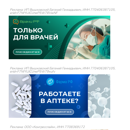
Реклама: ИП Вышковский Евгений Геннадьевич, ИНН 770406387105,
erid=F7NfYUJCUneP5W78VwNF
Реклама: ИП Вышковский Евгений Геннадьевич, ИНН 770406387105,
erid=F7NfYUJCUneP5W79xufv
Реклама: ООО «Конгресслайн», ИНН 7708369172