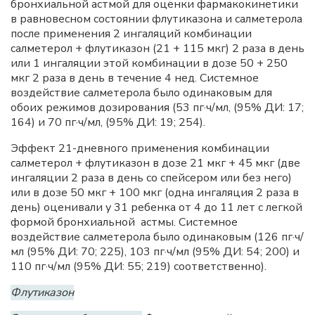
бронхиальной астмой для оценки фармакокинетики
в равновесном состоянии флутиказона и салметерола
после применения 2 ингаляций комбинации
салметерол + флутиказон (21 + 115 мкг) 2 раза в день
или 1 ингаляции этой комбинации в дозе 50 + 250
мкг 2 раза в день в течение 4 нед. Системное
воздействие салметерола было одинаковым для
обоих режимов дозирования (53 пг·ч/мл, (95% ДИ: 17;
164) и 70 пг·ч/мл, (95% ДИ: 19; 254).
Эффект 21-дневного применения комбинации
салметерол + флутиказон в дозе 21 мкг + 45 мкг (две
ингаляции 2 раза в день со спейсером или без него)
или в дозе 50 мкг + 100 мкг (одна ингаляция 2 раза в
день) оценивали у 31 ребенка от 4 до 11 лет с легкой
формой бронхиальной астмы. Системное
воздействие салметерола было одинаковым (126 пг·ч/
мл (95% ДИ: 70; 225), 103 пг·ч/мл (95% ДИ: 54; 200) и
110 пг·ч/мл (95% ДИ: 55; 219) соответственно).
Флутиказон