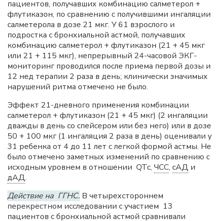
пациентов, получавших комбинацию салметерол +
флутиказон, по сравнению с получившими ингаляции
салметерола в дозе 21 мкг. У 61 взрослого и
подростка с бронхиальной астмой, получавших
комбинацию салметерол + флутиказон (21 + 45 мкг
или 21 + 115 мкг), непрерывный 24-часовой ЭКГ-
мониторинг проводился после приема первой дозы и
12 нед терапии 2 раза в день; клинически значимых
нарушений ритма отмечено не было.
Эффект 21-дневного применения комбинации
салметерол + флутиказон (21 + 45 мкг) (2 ингаляции
дважды в день со спейсером или без него) или в дозе
50 + 100 мкг (1 ингаляция 2 раза в день) оценивали у
31 ребенка от 4 до 11 лет с легкой формой астмы. Не
было отмечено заметных изменений по сравнению с
исходным уровнем в отношении QTc,
ЧСС
,
сАД
и
дАД
.
Действие на ГГНС.
В четырехстороннем
перекрестном исследовании с участием 13
пациентов с бронхиальной астмой сравнивали