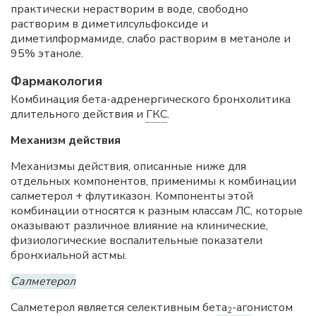
практически нерастворим в воде, свободно
растворим в диметилсульфоксиде и
диметилформамиде, слабо растворим в метаноле и
95% этаноле.
Фармакология
Комбинация бета-адренергического бронхолитика
длительного действия и
ГКС
.
Механизм действия
Механизмы действия, описанные ниже для
отдельных компонентов, применимы к комбинации
салметерол + флутиказон. Компоненты этой
комбинации относятся к разным классам ЛС, которые
оказывают различное влияние на клинические,
физиологические воспалительные показатели
бронхиальной астмы.
Салметерол
Салметерол является селективным бета
-агонистом
2