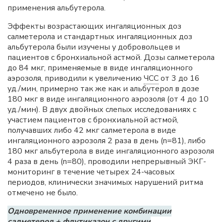
применения альбутерола.
Эффекты возрастающих ингаляционных доз
салметерола и стандартных ингаляционных доз
альбутерола были изучены у добровольцев и
пациентов с бронхиальной астмой. Дозы салметерола
до 84 мкг, применяемые в виде ингаляционного
аэрозоля, приводили к увеличению
ЧСС
от 3 до 16
уд./мин, примерно так же как и альбутерол в дозе
180 мкг в виде ингаляционного аэрозоля (от 4 до 10
уд./мин). В двух двойных слепых исследованиях с
участием пациентов с бронхиальной астмой,
получавших либо 42 мкг салметерола в виде
ингаляционного аэрозоля 2 раза в день (n=81), либо
180 мкг альбутерола в виде ингаляционного аэрозоля
4 раза в день (n=80), проводили непрерывный ЭКГ-
мониторинг в течение четырех 24-часовых
периодов, клинически значимых нарушений ритма
отмечено не было.
Одновременное применение комбинации
салметерол + флутиказон с другими