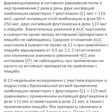
фармакодинамику в состоянии равновесия после 4
нед применения 2 раза в день двух ингаляций
комбинации салметерол + флутиказон (21 мкг + 115
мкг), одной ингаляции этой комбинации в дозе 50 +
250 мкг, двух ингаляций флутиказона в дозе 110 мкг
и плацебо. Значительных различий в
AUC
кортизола
в сыворотке крови между активными препаратами и
плацебо не наблюдалось. Среднее отношение
AUC
кортизола в сыворотке крови за 12 ч при сравнении с
плацебо варьировало от 0,9 до 1,2. Статистически
или клинически значимого увеличения
ЧСС
или
интервала
QTc
не наблюдалось при применении ни
одного из активных препаратов по сравнению с
плацебо.
В 12-недельном исследовании с участием взрослых и
подростков с бронхиальной астмой применение
комбинации салметерол + флутиказон (21 + 115 мкг)
сравнивали с применением ингаляций флутиказона в
дозе 110 мкг и салметерола в дозе 21 мкг, а также с
применением плацебо. Все препараты назначали в