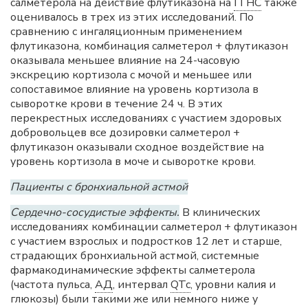
салметерола на действие флутиказона на
ГГНС
также
оценивалось в трех из этих исследований. По
сравнению с ингаляционным применением
флутиказона, комбинация салметерол + флутиказон
оказывала меньшее влияние на 24-часовую
экскрецию кортизола с мочой и меньшее или
сопоставимое влияние на уровень кортизола в
сыворотке крови в течение 24 ч. В этих
перекрестных исследованиях с участием здоровых
добровольцев все дозировки салметерол +
флутиказон оказывали сходное воздействие на
уровень кортизола в моче и сыворотке крови.
Пациенты с бронхиальной астмой
Сердечно-сосудистые эффекты.
В клинических
исследованиях комбинации салметерол + флутиказон
с участием взрослых и подростков 12 лет и старше,
страдающих бронхиальной астмой, системные
фармакодинамические эффекты салметерола
(частота пульса,
АД
, интервал
QTc
, уровни калия и
глюкозы) были такими же или немного ниже у