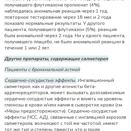
получавшего флутиказона пропионат (4%),
наблюдалась аномальная реакция через 1 год,
повторное тестирование через 18 мес и 2 года
показало нормальные результаты. У другого
пациента, получавшего флутиказон (5%), реакция
была аномальной через 2 года. Ни у одного пациента,
получавшего плацебо, не было аномальной реакции в
течение 1 или 2 лет.
Другие препараты, содержащие салметерол
Пациенты с бронхиальной астмой
Сердечно-сосудистые эффекты.
Ингаляционный
салметерол, как и другие агонисты бета-
адренорецепторов, может вызывать дозозависимые
сердечно-сосудистые эффекты и влиять на уровень
глюкозы в крови и/или калия в сыворотке крови (см.
«Меры предосторожности). Сердечно-сосудистые
эффекты (ЧСС, АД), связанные с ингаляцией аэрозоля
салметерола, возникают с той же частотой, имеют
тот же тип и степень тяжести, что и после