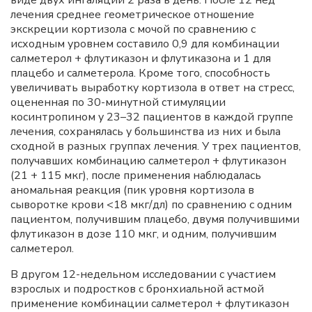
виде двух ингаляций 2 раза в день. После 12 нед
лечения среднее геометрическое отношение
экскреции кортизола с мочой по сравнению с
исходным уровнем составило 0,9 для комбинации
салметерол + флутиказон и флутиказона и 1 для
плацебо и салметерола. Кроме того, способность
увеличивать выработку кортизола в ответ на стресс,
оцененная по 30-минутной стимуляции
косинтропином у 23–32 пациентов в каждой группе
лечения, сохранялась у большинства из них и была
сходной в разных группах лечения. У трех пациентов,
получавших комбинацию салметерол + флутиказон
(21 + 115 мкг), после применения наблюдалась
аномальная реакция (пик уровня кортизола в
сыворотке крови <18 мкг/дл) по сравнению с одним
пациентом, получившим плацебо, двумя получившими
флутиказон в дозе 110 мкг, и одним, получившим
салметерол.
В другом 12-недельном исследовании с участием
взрослых и подростков с бронхиальной астмой
применение комбинации салметерол + флутиказон