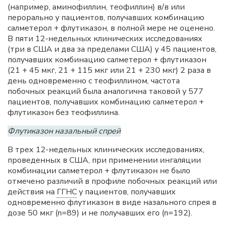
(например, аминофиллин, теофиллин) в/в или
перорально у пациентов, получавших комбинацию
салметерол + флутиказон, в полной мере не оценено.
В пяти 12-недельных клинических исследованиях
(три в США и два за пределами США) у 45 пациентов,
получавших комбинацию салметерол + флутиказон
(21 + 45 мкг, 21 + 115 мкг или 21 + 230 мкг) 2 раза в
день одновременно с теофиллином, частота
побочных реакций была аналогична таковой у 577
пациентов, получавших комбинацию салметерол +
флутиказон без теофиллина.
Флутиказон назальный спрей
В трех 12-недельных клинических исследованиях,
проведенных в США, при применении ингаляции
комбинации салметерол + флутиказон не было
отмечено различий в профиле побочных реакций или
действия на
ГГНС
у пациентов, получавших
одновременно флутиказон в виде назального спрея в
дозе 50 мкг (n=89) и не получавших его (n=192).