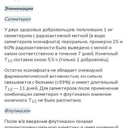
Элиминация
Салметерол
У двух здоровых добровольцев, получивших 1 мг
салметерола с радиоактивной меткой (в виде
салметерола ксинафоата) перорально, примерно 25 и
60% радиоактивности было выведено с мочой и
калом соответственно в течение 7 дней. Конечный
Т
составил около 5,5 ч (только 1 доброволец).
1/2
Остаток ксинафоата не обладает очевидной
фармакологической активностью, он сильно
связывается с белками (>99%) и имеет длительный
Т
— 11 дней. Для салметерола после применения
1/2
комбинации салметерол + флутиказон значение
конечного Т
не было рассчитано.
1/2
Флутиказон
После в/в введения флутиказон показал
полиэкспоненциальную кинетику и имел конечный