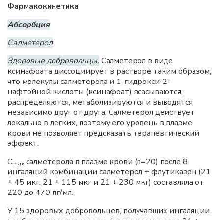
Фармакокинетика
Абсорбция
Салметерол
Здоровые добровольцы.
Салметерол в виде
ксинафоата диссоциирует в растворе таким образом,
что молекулы салметерола и 1-гидрокси-2-
нафтойной кислоты (ксинафоат) всасываются,
распределяются, метаболизируются и выводятся
независимо друг от друга. Салметерол действует
локально в легких, поэтому его уровень в плазме
крови не позволяет предсказать терапевтический
эффект.
С
салметерола в плазме крови (n=20) после 8
max
ингаляций комбинации салметерол + флутиказон (21
+ 45 мкг, 21 + 115 мкг и 21 + 230 мкг) составляла от
220 до 470 пг/мл.
У 15 здоровых добровольцев, получавших ингаляции