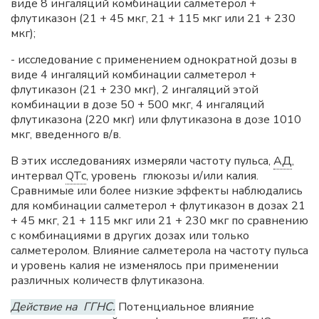
виде 8 ингаляций комбинации салметерол +
флутиказон (21 + 45 мкг, 21 + 115 мкг или 21 + 230
мкг);
- исследование с применением однократной дозы в
виде 4 ингаляций комбинации салметерол +
флутиказон (21 + 230 мкг), 2 ингаляций этой
комбинации в дозе 50 + 500 мкг, 4 ингаляций
флутиказона (220 мкг) или флутиказона в дозе 1010
мкг, введенного в/в.
В этих исследованиях измеряли частоту пульса,
АД
,
интервал
QTc
, уровень глюкозы и/или калия.
Сравнимые или более низкие эффекты наблюдались
для комбинации салметерол + флутиказон в дозах 21
+ 45 мкг, 21 + 115 мкг или 21 + 230 мкг по сравнению
с комбинациями в других дозах или только
салметеролом. Влияние салметерола на частоту пульса
и уровень калия не изменялось при применении
различных количеств флутиказона.
Действие на ГГНС.
Потенциальное влияние