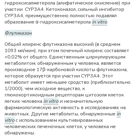
гидроксисалметерола (алифатическое окисление) при
участии CYP3A4. Кетоконазол, сильный ингибитор
CYP3A4, преимущественно полностью подавлял
образование α-гидроксисалметерола
in vitro
.
Флутиказон
Общий клиренс флутиказона высокий (в среднем
1093 мл/мин), при этом почечный клиренс составляет
<0,02% от общего. Единственным циркулирующим
метаболитом, обнаруженным у человека, является
производное 17β-карбоновой кислоты флутиказона,
которое образуется при участии CYP3A4. Этот
метаболит имеет меньшее сродство (приблизительно
1/2000), чем исходное вещество, к
глюкокортикоидным рецепторам цитозоля клеток
легких человека
in vitro
и незначительную
фармакологическую активность в исследованиях на
животных. Другие метаболиты, обнаруженные
in
vitro
с использованием культивированных
человеческих печеночных клеток, у человека не
обнаружены.