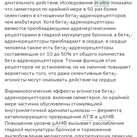
длительного действия. Исследования
in vitro
показали,
что салметерол по крайней мере в 50 раз более
селективен в отношении бета
-адренорецепторов,
2
чем альбутерол. Хотя бета
-адренорецепторы
2
являются преобладающими адренергическими
рецепторами в гладкой мускулатуре бронхов, а бета
-
1
адренорецепторы преобладают в сердце, в сердце
человека также есть бета
-адренорецепторы,
2
составляющие от 10 до 50% от общего количества
бета-адренорецепторов. Точная функция этих
рецепторов не установлена, но их наличие повышает
вероятность того, что даже селективные бета
-
2
агонисты могут оказывать действие на сердце.
Фармакологические эффекты агонистов бета
-
2
адренорецепторов, включая салметерол, по крайней
мере частично обусловлены стимуляцией
внутриклеточной аденилатциклазы — фермента,
катализирующего превращение
АТФ
в
цАМФ
.
Повышение уровня
цАМФ
вызывает расслабление
гладкой мускулатуры бронхов и торможение
высвобождения медиаторов, опосредующих реакции