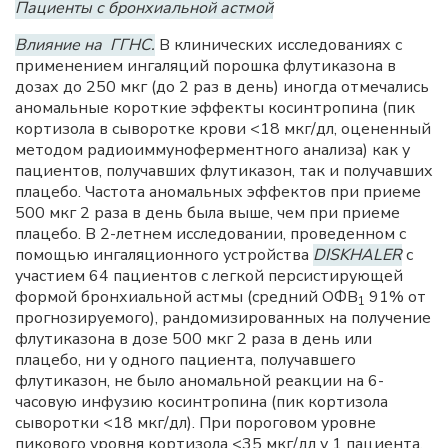
Пациенты с бронхиальной астмой
Влияние на ГГНС.
В клинических исследованиях с
применением ингаляций порошка флутиказона в
дозах до 250 мкг (до 2 раз в день) иногда отмечались
аномальные короткие эффекты косинтропина (пик
кортизола в сыворотке крови <18 мкг/дл, оцененный
методом радиоиммуноферментного анализа) как у
пациентов, получавших флутиказон, так и получавших
плацебо. Частота аномальных эффектов при приеме
500 мкг 2 раза в день была выше, чем при приеме
плацебо. В 2-летнем исследовании, проведенном с
помощью ингаляционного устройства
DISKHALER
с
участием 64 пациентов с легкой персистирующей
формой бронхиальной астмы (средний ОФВ
91% от
1
прогнозируемого), рандомизированных на получение
флутиказона в дозе 500 мкг 2 раза в день или
плацебо, ни у одного пациента, получавшего
флутиказон, не было аномальной реакции на 6-
часовую инфузию косинтропина (пик кортизола
сыворотки <18 мкг/дл). При пороговом уровне
пикового уровня кортизола <35 мкг/дл у 1 пациента,