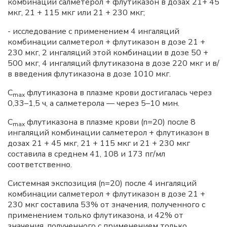
комбинации салметерол + флутиказон в дозах 21+ 45
мкг, 21 + 115 мкг или 21 + 230 мкг;
- исследование с применением 4 ингаляций
комбинации салметерол + флутиказон в дозе 21 +
230 мкг, 2 ингаляций этой комбинации в дозе 50 +
500 мкг, 4 ингаляций флутиказона в дозе 220 мкг и в/
в введения флутиказона в дозе 1010 мкг.
C
флутиказона в плазме крови достигалась через
max
0,33–1,5 ч, а салметерола — через 5–10 мин.
С
флутиказона в плазме крови (n=20) после 8
max
ингаляций комбинации салметерол + флутиказон в
дозах 21 + 45 мкг, 21 + 115 мкг и 21 + 230 мкг
составила в среднем 41, 108 и 173 пг/мл
соответственно.
Системная экспозиция (n=20) после 4 ингаляций
комбинации салметерол + флутиказон в дозе 21 +
230 мкг составила 53% от значения, полученного с
применением только флутиказона, и 42% от
значения, полученного с применением только