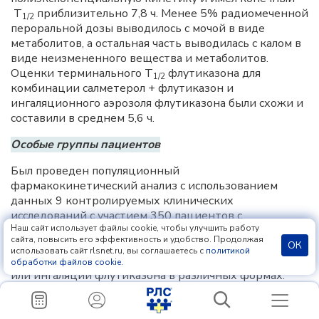
Т
приблизительно 7,8 ч. Менее 5% радиомеченной
1/2
пероральной дозы выводилось с мочой в виде
метаболитов, а остальная часть выводилась с калом в
виде неизмененного вещества и метаболитов.
Оценки терминального Т
флутиказона для
1/2
комбинации салметерол + флутиказон и
ингаляционного аэрозоля флутиказона были схожи и
составили в среднем 5,6 ч.
Особые группы пациентов
Был проведен популяционный
фармакокинетический анализ с использованием
данных 9 контролируемых клинических
исследований с участием 350 пациентов с
Наш сайт использует файлы cookie, чтобы улучшить работу
бронхиальной астмой в возрасте от 4 до 77 лет,
сайта, повысить его эффективность и удобство. Продолжая
получавших в виде ингаляций комбинацию
ОК
использовать сайт rlsnet.ru, вы соглашаетесь с
политикой
салметерол + флутиказон в различных дозировках
обработки файлов cookie
.
или ингаляции флутиказона в различных формах.
Этот анализ не выявил клинически значимого
влияния возраста, пола, расы, массы тела,
ИМТ
или