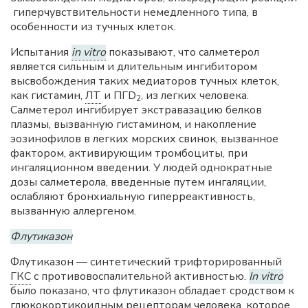
гиперчувствительности немедленного типа, в
особенности из тучных клеток.
Испытания
in vitro
показывают, что салметерол
является сильным и длительным ингибитором
высвобождения таких медиаторов тучных клеток,
как гистамин,
ЛТ
и ПГD
, из легких человека.
2
Салметерол ингибирует экстравазацию белков
плазмы, вызванную гистамином, и накопление
эозинофилов в легких морских свинок, вызванное
фактором, активирующим тромбоциты, при
ингаляционном введении. У людей однократные
дозы салметерола, введенные путем ингаляции,
ослабляют бронхиальную гиперреактивность,
вызванную аллергеном.
Флутиказон
Флутиказон — синтетический трифторированный
ГКС
с противовоспалительной активностью.
In vitro
было показано, что флутиказон обладает сродством к
глюкокортикоидным рецепторам человека, которое