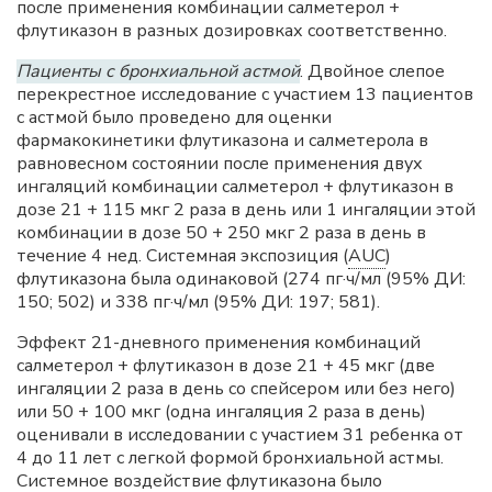
после применения комбинации салметерол +
флутиказон в разных дозировках соответственно.
Пациенты с бронхиальной астмой
. Двойное слепое
перекрестное исследование с участием 13 пациентов
с астмой было проведено для оценки
фармакокинетики флутиказона и салметерола в
равновесном состоянии после применения двух
ингаляций комбинации салметерол + флутиказон в
дозе 21 + 115 мкг 2 раза в день или 1 ингаляции этой
комбинации в дозе 50 + 250 мкг 2 раза в день в
течение 4 нед. Системная экспозиция (
AUC
)
флутиказона была одинаковой (274 пг·ч/мл (95% ДИ:
150; 502) и 338 пг·ч/мл (95% ДИ: 197; 581).
Эффект 21-дневного применения комбинаций
салметерол + флутиказон в дозе 21 + 45 мкг (две
ингаляции 2 раза в день со спейсером или без него)
или 50 + 100 мкг (одна ингаляция 2 раза в день)
оценивали в исследовании с участием 31 ребенка от
4 до 11 лет с легкой формой бронхиальной астмы.
Системное воздействие флутиказона было