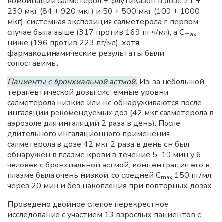
комбинации салметерол + флутиказон в дозе 21 +
230 мкг (84 + 920 мкг) и 50 + 500 мкг (100 + 1000
мкг), системная экспозиция салметерола в первом
случае была выше (317 против 169 пг·ч/мл), а С
max
ниже (196 против 223 пг/мл), хотя
фармакодинамические результаты были
сопоставимы.
Пациенты с бронхиальной астмой.
Из-за небольшой
терапевтической дозы системные уровни
салметерола низкие или не обнаруживаются после
ингаляции рекомендуемых доз (42 мкг салметерола в
аэрозоле для ингаляций 2 раза в день). После
длительного ингаляционного применения
салметерола в дозе 42 мкг 2 раза в день он был
обнаружен в плазме крови в течение 5–10 мин у 6
человек с бронхиальной астмой, концентрация его в
плазме была очень низкой, со средней С
150 пг/мл
max
через 20 мин и без накопления при повторных дозах.
Проведено двойное слепое перекрестное
исследование с участием 13 взрослых пациентов с