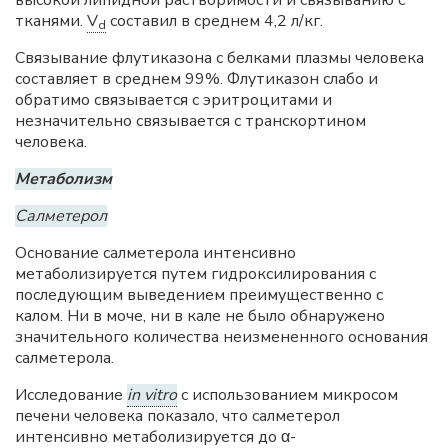
высокой липидной растворимости и связыванию с
тканями.
V
составил в среднем 4,2 л/кг.
d
Связывание флутиказона с белками плазмы человека
составляет в среднем 99%. Флутиказон слабо и
обратимо связывается с эритроцитами и
незначительно связывается с транскортином
человека.
Метаболизм
Салметерол
Основание салметерола интенсивно
метаболизируется путем гидроксилирования с
последующим выведением преимущественно с
калом. Ни в моче, ни в кале не было обнаружено
значительного количества неизмененного основания
салметерола.
Исследование
in vitro
с использованием микросом
печени человека показало, что салметерол
интенсивно метаболизируется до α-