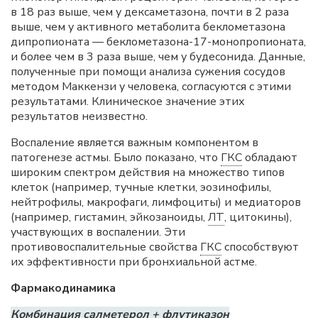
в 18 раз выше, чем у дексаметазона, почти в 2 раза
выше, чем у активного метаболита беклометазона
дипропионата — беклометазона-17-монопропионата,
и более чем в 3 раза выше, чем у будесонида. Данные,
полученные при помощи анализа сужения сосудов
методом Маккензи у человека, согласуются с этими
результатами. Клиническое значение этих
результатов неизвестно.
Воспаление является важным компонентом в
патогенезе астмы. Было показано, что
ГКС
обладают
широким спектром действия на множество типов
клеток (например, тучные клетки, эозинофилы,
нейтрофилы, макрофаги, лимфоциты) и медиаторов
(например, гистамин, эйкозаноиды,
ЛТ
, цитокины),
участвующих в воспалении. Эти
противовоспалительные свойства
ГКС
способствуют
их эффективности при бронхиальной астме.
Фармакодинамика
Комбинация салметерол + флутиказон