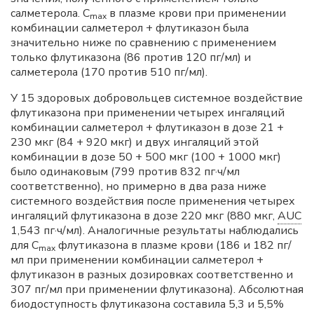
салметерола. С
в плазме крови при применении
max
комбинации салметерол + флутиказон была
значительно ниже по сравнению с применением
только флутиказона (86 против 120 пг/мл) и
салметерола (170 против 510 пг/мл).
У 15 здоровых добровольцев системное воздействие
флутиказона при применении четырех ингаляций
комбинации салметерол + флутиказон в дозе 21 +
230 мкг (84 + 920 мкг) и двух ингаляций этой
комбинации в дозе 50 + 500 мкг (100 + 1000 мкг)
было одинаковым (799 против 832 пг·ч/мл
соответственно), но примерно в два раза ниже
системного воздействия после применения четырех
ингаляций флутиказона в дозе 220 мкг (880 мкг,
AUC
1,543 пг·ч/мл). Аналогичные результаты наблюдались
для С
флутиказона в плазме крови (186 и 182 пг/
max
мл при применении комбинации салметерол +
флутиказон в разных дозировках соответственно и
307 пг/мл при применении флутиказона). Абсолютная
биодоступность флутиказона составила 5,3 и 5,5%