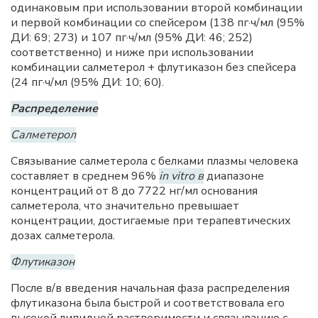
одинаковым при использовании второй комбинации
и первой комбинации со спейсером (138 пг·ч/мл (95%
ДИ: 69; 273) и 107 пг·ч/мл (95% ДИ: 46; 252)
соответственно) и ниже при использовании
комбинации салметерол + флутиказон без спейсера
(24 пг·ч/мл (95% ДИ: 10; 60).
Распределение
Салметерол
Связывание салметерола с белками плазмы человека
составляет в среднем 96%
in vitro в
диапазоне
концентраций от 8 до 7722 нг/мл основания
салметерола, что значительно превышает
концентрации, достигаемые при терапевтических
дозах салметерола.
Флутиказон
После в/в введения начальная фаза распределения
флутиказона была быстрой и соответствовала его