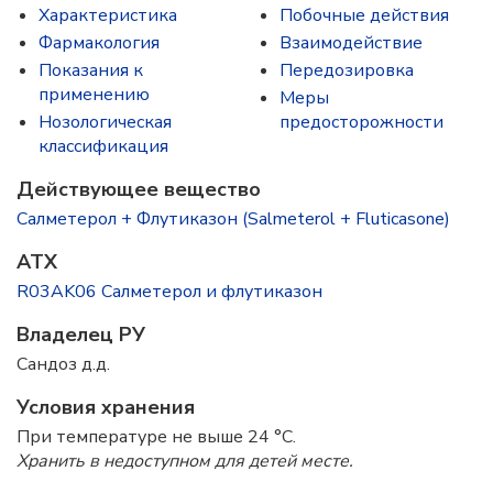
Характеристика
Побочные действия
Фармакология
Взаимодействие
Показания к
Передозировка
применению
Меры
Нозологическая
предосторожности
классификация
Действующее вещество
Салметерол + Флутиказон (Salmeterol + Fluticasone)
ATX
R03AK06 Салметерол и флутиказон
Владелец РУ
Сандоз д.д.
Условия хранения
При температуре не выше 24 °C.
Хранить в недоступном для детей месте.