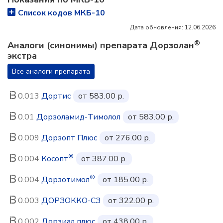
Список кодов МКБ-10
Дата обновления: 12.06.2026
®
Аналоги (синонимы) препарата Дорзолан
экстра
Все аналоги препарата
0.013
Дортис
от 583.00 р.
0.01
Дорзоламид-Тимолол
от 583.00 р.
0.009
Дорзопт Плюс
от 276.00 р.
®
0.004
Косопт
от 387.00 р.
®
0.004
Дорзотимол
от 185.00 р.
0.003
ДОРЗОККО-СЗ
от 322.00 р.
0.002
Дорзиал плюс
от 438.00 р.