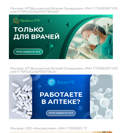
Реклама: ИП Вышковский Евгений Геннадьевич, ИНН 770406387105,
erid=F7NfYUJCUneP5W78VwNF
Реклама: ИП Вышковский Евгений Геннадьевич, ИНН 770406387105,
erid=F7NfYUJCUneP5W79xufv
Реклама: ООО «Конгресслайн», ИНН 7708369172