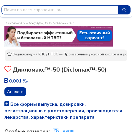
Реклама: АО «Нижфарм», ИНН 5260900010
Энциклопедия РЛС
/
НПВС — Производные уксусной кислоты и родс
Дикломакс™-50 (Diclomax™-50)
0.001 ‰
Аналоги
Все формы выпуска, дозировки,
регистрационные удостоверения, производители
лекарства, характеристики препарата
Особые отметки: