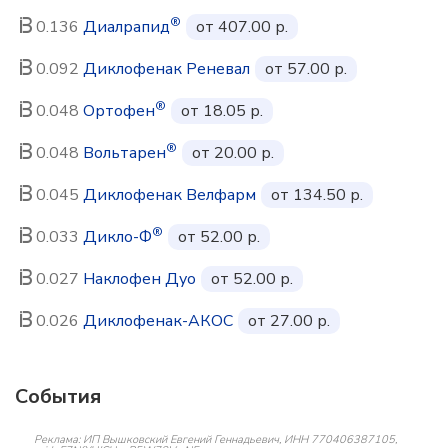
®
0.136
Диалрапид
от 407.00 р.
0.092
Диклофенак Реневал
от 57.00 р.
®
0.048
Ортофен
от 18.05 р.
®
0.048
Вольтарен
от 20.00 р.
0.045
Диклофенак Велфарм
от 134.50 р.
®
0.033
Дикло-Ф
от 52.00 р.
0.027
Наклофен Дуо
от 52.00 р.
0.026
Диклофенак-АКОС
от 27.00 р.
События
Реклама: ИП Вышковский Евгений Геннадьевич, ИНН 770406387105,