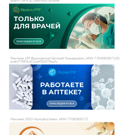
erid=F7NfYUJCUneP5W78VwNF
Реклама: ИП Вышковский Евгений Геннадьевич, ИНН 770406387105,
erid=F7NfYUJCUneP5W79xufv
Реклама: ООО «Конгресслайн», ИНН 7708369172