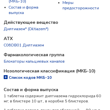
(МКБ-10)
Меры
Состав и форма
предосторожности
выпускa
Действующее вещество
Дилтиазем* (Diltiazem*)
ATX
C08DB01 Дилтиазем
Фармакологическая группа
Блокаторы кальциевых каналов
Нозологическая классификация (МКБ-10)
Список кодов МКБ-10
Состав и форма выпускa
1 таблетка содержит дилтиазема гидрохлорида 60
мг; в блистере 10 шт., в коробке 5 блистеров.