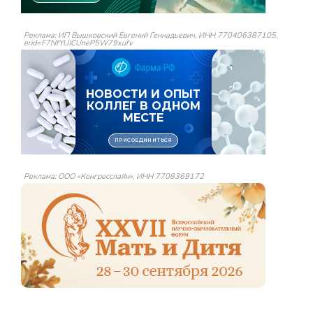
Реклама: ИП Вышковский Евгений Геннадьевич, ИНН 770406387105,
erid=F7NfYUJCUneP5W79xufv
Реклама: ООО «Конгресслайн», ИНН 7708369172