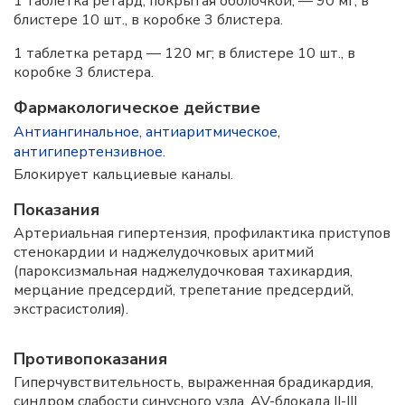
1 таблетка ретард, покрытая оболочкой, — 90 мг; в
блистере 10 шт., в коробке 3 блистера.
1 таблетка ретард — 120 мг; в блистере 10 шт., в
коробке 3 блистера.
Фармакологическое действие
Антиангинальное
,
антиаритмическое
,
антигипертензивное
.
Блокирует кальциевые каналы.
Показания
Артериальная гипертензия, профилактика приступов
стенокардии и наджелудочковых аритмий
(пароксизмальная наджелудочковая тахикардия,
мерцание предсердий, трепетание предсердий,
экстрасистолия).
Противопоказания
Гиперчувствительность, выраженная брадикардия,
синдром слабости синусного узла, AV-блокада II-III