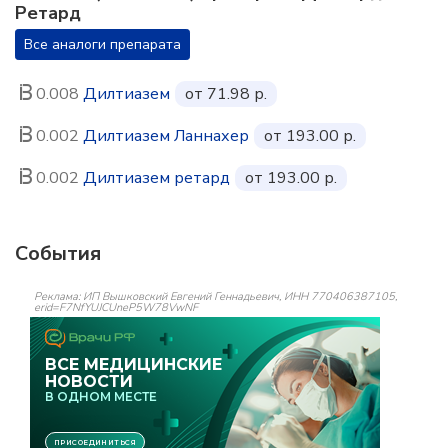
Ретард
Все аналоги препарата
0.008
Дилтиазем
от 71.98 р.
0.002
Дилтиазем Ланнахер
от 193.00 р.
0.002
Дилтиазем ретард
от 193.00 р.
События
Реклама: ИП Вышковский Евгений Геннадьевич, ИНН 770406387105,
erid=F7NfYUJCUneP5W78VwNF