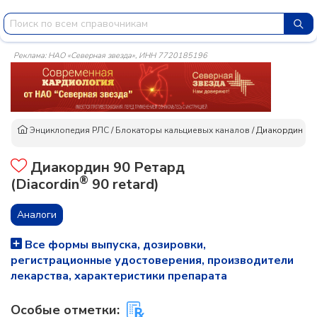
Реклама: НАО «Северная звезда», ИНН 7720185196
Энциклопедия РЛС
/
Блокаторы кальциевых каналов
/
Диакордин 90
Диакордин 90 Ретард
®
(Diacordin
90 retard)
Аналоги
Все формы выпуска, дозировки,
регистрационные удостоверения, производители
лекарства, характеристики препарата
Особые отметки: