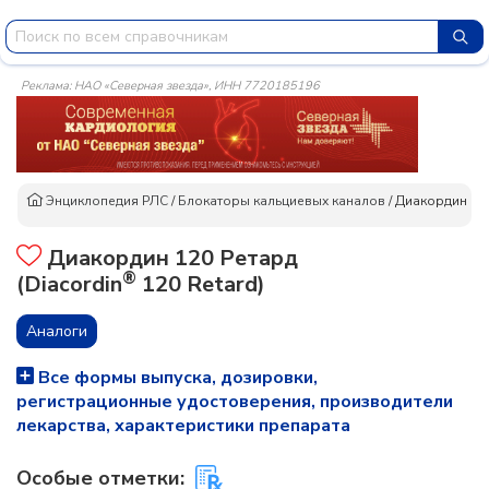
Реклама: НАО «Северная звезда», ИНН 7720185196
Энциклопедия РЛС
/
Блокаторы кальциевых каналов
/
Диакордин 12
Диакордин 120 Ретард
®
(Diacordin
120 Retard)
Аналоги
Все формы выпуска, дозировки,
регистрационные удостоверения, производители
лекарства, характеристики препарата
Особые отметки: