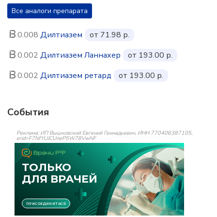
Все аналоги препарата
0.008
Дилтиазем
от 71.98 р.
0.002
Дилтиазем Ланнахер
от 193.00 р.
0.002
Дилтиазем ретард
от 193.00 р.
События
Реклама: ИП Вышковский Евгений Геннадьевич, ИНН 770406387105,
erid=F7NfYUJCUneP5W78VwNF