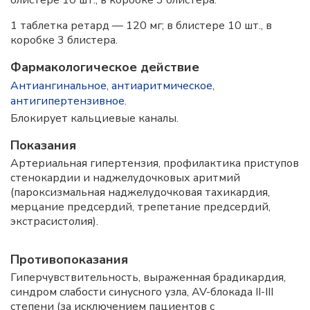
блистере 10 шт., в коробке 3 блистера.
1 таблетка ретард — 120 мг; в блистере 10 шт., в
коробке 3 блистера.
Фармакологическое действие
Антиангинальное
,
антиаритмическое
,
антигипертензивное
.
Блокирует кальциевые каналы.
Показания
Артериальная гипертензия, профилактика приступов
стенокардии и наджелудочковых аритмий
(пароксизмальная наджелудочковая тахикардия,
мерцание предсердий, трепетание предсердий,
экстрасистолия).
Противопоказания
Гиперчувствительность, выраженная брадикардия,
синдром слабости синусного узла, AV-блокада II-III
степени (за исключением пациентов с