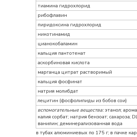
тиамина гидрохлорид
рибофлавин
пиридоксина гидрохлорид
никотинамид
цианокобаламин
кальция пантотенат
аскорбиновая кислота
марганца цитрат растворимый
кальция фосфинат
натрия молибдат
лецитин (фосфолипиды из бобов сои)
вспомогательные вещества:
этанол; аром
калия сорбат; натрия бензоат; сахароза;
ванилин; деминерализованная вода
в тубах алюминиевых по 175 г; в пачке кар