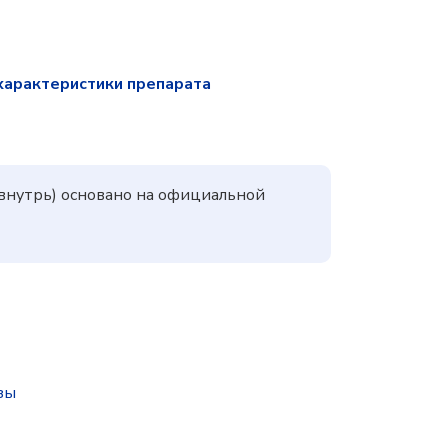
характеристики препарата
 внутрь) основано на официальной
зы