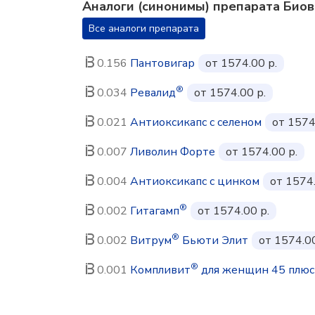
Аналоги (синонимы) препарата Биов
Все аналоги препарата
0.156
Пантовигар
от 1574.00 р.
®
0.034
Ревалид
от 1574.00 р.
0.021
Антиоксикапс с селеном
от 1574
0.007
Ливолин Форте
от 1574.00 р.
0.004
Антиоксикапс с цинком
от 1574.
®
0.002
Гитагамп
от 1574.00 р.
®
0.002
Витрум
Бьюти Элит
от 1574.00
®
0.001
Компливит
для женщин 45 плюс