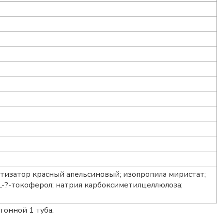
атизатор красный апельсиновый; изопропила миристат;
 DL-?-токоферол; натрия карбоксиметилцеллюлоза;
тонной 1 туба.