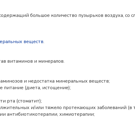
 содержащий большое количество пузырьков воздуха, со 
еральных веществ
.
тав витаминов и минералов.
таминозов и недостатка минеральных веществ;
 питание (диета, истощение);
ти рта (стоматит);
лжительных и/или тяжело протекающих заболеваний (в т
нии антибиотикотерапии, химиотерапии;