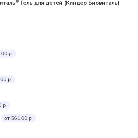
®
италь
Гель для детей (Киндер Биовиталь)
.00 р.
00 р.
 р.
от 561.00 р.