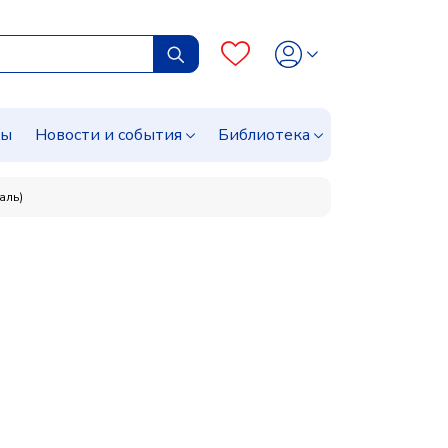
сы
Новости и события
Библиотека
аль)