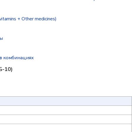
amins + Other medicines)
ты
в комбинациях
Б-10)