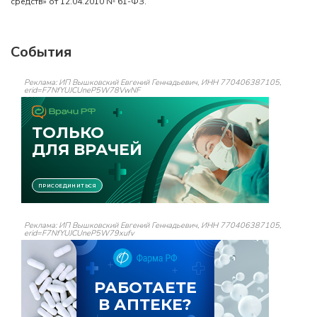
средств» от 12.04.2010 № 61-ФЗ.
События
Реклама: ИП Вышковский Евгений Геннадьевич, ИНН 770406387105,
erid=F7NfYUJCUneP5W78VwNF
Реклама: ИП Вышковский Евгений Геннадьевич, ИНН 770406387105,
erid=F7NfYUJCUneP5W79xufv