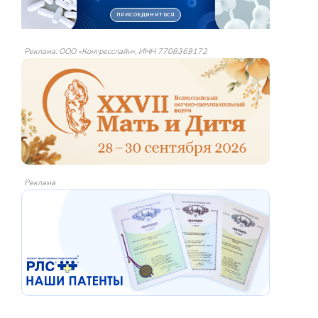
Реклама: ООО «Конгресслайн», ИНН 7708369172
Реклама