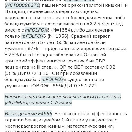
(
NCT00096278
) пациентов с раком толстой кишки II и
III стадии, перенесших операцию с целью
радикального излечения, отобрали для лечения либо
бевацизумабом в дозе, эквивалентной 2,5 мг/кг/нед
вместе с
mFOLFOX
6 (N=1354), либо для лечения
только
mFOLFOX
6 (N=1356). Средний возраст
пациентов был 57 лет, 50% пациентов были
мужчины, 87% — представители европеоидной расы.
У 75% была III стадия заболевания. Основной
критерий эффективности лечения был ВБР
пациентов на III стадии.
ОР
по ВБР составил 0,92
(95% ДИ: 0,77, 1,10). ОВ при добавлении
бевацизумаба к
mFOLFOX
6 существенно не
улучшилась (ОР 0,96 (95% ДИ: 0,75,1,22).
Неплоскоклеточный немелкоклеточный рак легкого
(НПНМРЛ); терапия 1-й линии
Исследование E4599
. Безопасность и эффективность
терапии бевацизумабом 1-й линии у пациентов с
местнораспространенным, метастатическим или