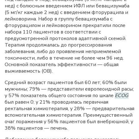
нед) с болюсным введением ИФЛ или бевацизумаба
(5 мг/кг каждые 2 нед) с введением фторурацила и
лейковорина. Набор в группу бевацизумаба с
фторурацилом и лейковорином прекратили после
набора 110 пациентов в соответствии с
предусмотренной протоколов адаптивной схемой.
Терапия продолжалась до прогрессирования
заболевания, либо до проявления неприемлемой
токсичности, либо в течение не более чем 96 нед.
Основной показатель эффективности — общая
выживаемость (ОВ).
Средний возраст пациентов был 60 лет; 60% были
мужчины; 79% — представители европеоидной расы;
у 57% показатель общего состояния по шкале
ECOG
был равен 0; у 21% проводилась первичная
ректальная химиотерапия, у 28% — предварительная
вспомогательная химиотерапия. Преимущественный
очаг поражения у 56% пациентов был внебрюшной, у
38% пациентов — печень.