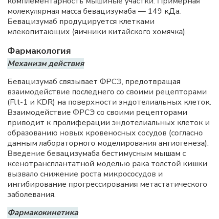
комплементарность мышиные участки. Примерная
молекулярная масса бевацизумаба — 149 кДа.
Бевацизумаб продуцируется клетками
млекопитающих (яичники китайского хомячка).
Фармакология
Механизм действия
Бевацизумаб связывает ФРСЭ, предотвращая
взаимодействие последнего со своими рецепторами
(Flt-1 и KDR) на поверхности эндотелиальных клеток.
Взаимодействие ФРСЭ со своими рецепторами
приводит к пролиферации эндотелиальных клеток и
образованию новых кровеносных сосудов (согласно
данным лабораторного моделирования ангиогенеза).
Введение бевацизумаба бестимусным мышам с
ксенотрансплантатной моделью рака толстой кишки
вызвало снижение роста микрососудов и
ингибирование прогрессирования метастатического
заболевания.
Фармакокинетика