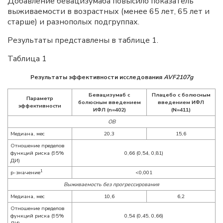
Добавление бевацизумаба повысило показатель
выживаемости в возрастных (менее 65 лет, 65 лет и
старше) и разнополых подгруппах.
Результаты представлены в таблице 1.
Таблица 1
Результаты эффективности исследования
AVF2107g
Бевацизумаб с
Плацебо с болюсным
Параметр
болюсным введением
введением ИФЛ
эффективности
ИФЛ (n=402)
(N=411)
ОВ
Медиана, мес
20,3
15,6
Отношение пределов
функций риска (95%
0,66 (0,54, 0,81)
ДИ)
1
p-значение
<0,001
Выживаемость без прогрессирования
Медиана, мес
10,6
6,2
Отношение пределов
функций риска (95%
0,54 (0,45, 0,66)