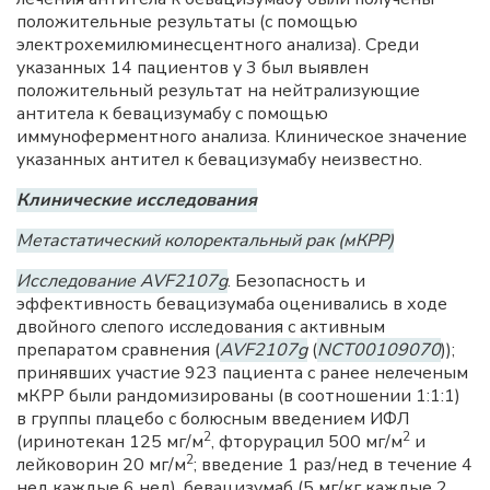
положительные результаты (с помощью
электрохемилюминесцентного анализа). Среди
указанных 14 пациентов у 3 был выявлен
положительный результат на нейтрализующие
антитела к бевацизумабу с помощью
иммуноферментного анализа. Клиническое значение
указанных антител к бевацизумабу неизвестно.
Клинические исследования
Метастатический колоректальный рак (мКРР)
Исследование AVF2107g
. Безопасность и
эффективность бевацизумаба оценивались в ходе
двойного слепого исследования с активным
препаратом сравнения (
AVF2107g
(
NCT00109070
));
принявших участие 923 пациента с ранее нелеченым
мКРР были рандомизированы (в соотношении 1:1:1)
в группы плацебо с болюсным введением ИФЛ
2
2
(иринотекан 125 мг/м
, фторурацил 500 мг/м
и
2
лейковорин 20 мг/м
; введение 1 раз/нед в течение 4
нед каждые 6 нед), бевацизумаб (5 мг/кг каждые 2