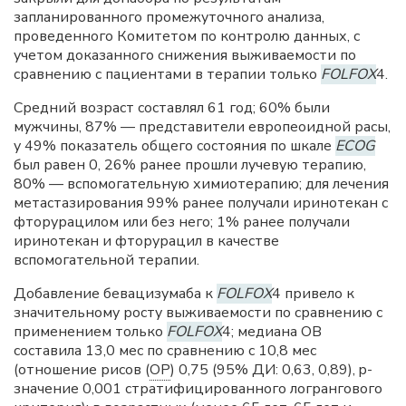
запланированного промежуточного анализа,
проведенного Комитетом по контролю данных, с
учетом доказанного снижения выживаемости по
сравнению с пациентами в терапии только
FOLFOX
4.
Средний возраст составлял 61 год; 60% были
мужчины, 87% — представители европеоидной расы,
у 49% показатель общего состояния по шкале
ECOG
был равен 0, 26% ранее прошли лучевую терапию,
80% — вспомогательную химиотерапию; для лечения
метастазирования 99% ранее получали иринотекан с
фторурацилом или без него; 1% ранее получали
иринотекан и фторурацил в качестве
вспомогательной терапии.
Добавление бевацизумаба к
FOLFOX
4 привело к
значительному росту выживаемости по сравнению с
применением только
FOLFOX
4; медиана ОВ
составила 13,0 мес по сравнению с 10,8 мес
(отношение рисов (
ОР
) 0,75 (95% ДИ: 0,63, 0,89), p-
значение 0,001 стратифицированного логрангового