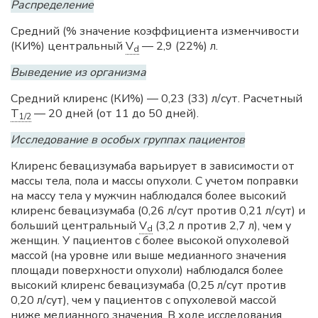
Распределение
Средний (% значение коэффициента изменчивости
(КИ%) центральный
V
— 2,9 (22%) л.
d
Выведение из организма
Средний клиренс (КИ%) — 0,23 (33) л/сут. Расчетный
T
— 20 дней (от 11 до 50 дней).
1/2
Исследование в особых группах пациентов
Клиренс бевацизумаба варьирует в зависимости от
массы тела, пола и массы опухоли. С учетом поправки
на массу тела у мужчин наблюдался более высокий
клиренс бевацизумаба (0,26 л/сут против 0,21 л/сут) и
больший центральный
V
(3,2 л против 2,7 л), чем у
d
женщин. У пациентов с более высокой опухолевой
массой (на уровне или выше медианного значения
площади поверхности опухоли) наблюдался более
высокий клиренс бевацизумаба (0,25 л/сут против
0,20 л/сут), чем у пациентов с опухолевой массой
ниже медианного значения. В ходе исследования