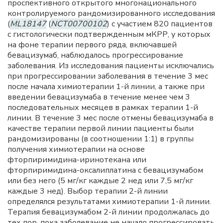
проспективного открытого многонационального
контролируемого рандомизированного исследования
(
ML18147
(
NCT00700102
) с участием 820 пациентов
с гистологически подтвержденным мКРР, у которых
на фоне терапии первого ряда, включавшей
бевацизумаб, наблюдалось прогрессирование
заболевания. Из исследования пациенты исключались
при прогрессировании заболевания в течение 3 мес
после начала химиотерапии 1-й линии, а также при
введении бевацизумаба в течение менее чем 3
последовательных месяцев в рамках терапии 1-й
линии. В течение 3 мес после отмены бевацизумаба в
качестве терапии первой линии пациенты были
рандомизированы (в соотношении 1:1) в группы
получения химиотерапии на основе
фторпиримидина-иринотекана или
фторпиримидина-оксалиплатина с бевацизумабом
или без него (5 мг/кг каждые 2 нед или 7,5 мг/кг
каждые 3 нед). Выбор терапии 2-й линии
определялся результатами химиотерапии 1-й линии.
Терапия бевацизумабом 2-й линии продолжалась до
тех пор, пока заболевание не начало прогрессировать