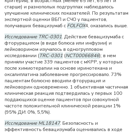
критерия); в возрастных (менее 65 лет, 65 лет и
старше) и разнополых подгруппах наблюдалось
улучшение клинических показателей. По результатам
экспертной оценки ВБП и СЧО у пациентов,
получавших бевацизумаб с
FOLFOX
4, оказались выше.
Исследование TRC-0301
. Действие бевацизумаба с
фторурацилом (в виде болюса или инфузии) и
лейковорином изучалось в одногрупповом
исследовании (
TRC-0301
(
NCT00066846
); в нем
приняли участие 339 пациентов с мКРР, у которых
после химиотерапии на основе иринотекана и
оксалиплатина заболевание прогрессировало. 73%
пациентам болюсно вводили фторурацил и
лейковорин одновременно. 1 объективная частичная
клиническая реакция подтвердилась у первых 100
поддающихся оценке пациентов при совокупной
частоте положительной клинической реакции 1%
(95% ДИ: 0%, 5,5%).
Исследование ML18147
. Безопасность и
эффективность бевацизумаба оценивались в ходе