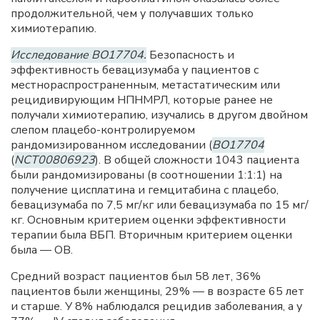
продолжительной, чем у получавших только
химиотерапию.
Исследование BO17704.
Безопасность и
эффективность бевацизумаба у пациентов с
местнораспространенным, метастатическим или
рецидивирующим НПНМРЛ, которые ранее не
получали химиотерапию, изучались в другом двойном
слепом плацебо-контролируемом
рандомизированном исследовании (
BO17704
(
NCT00806923
). В общей сложности 1043 пациента
были рандомизированы (в соотношении 1:1:1) на
получение цисплатина и гемцитабина с плацебо,
бевацизумаба по 7,5 мг/кг или бевацизумаба по 15 мг/
кг. Основным критерием оценки эффективности
терапии была ВБП. Вторичным критерием оценки
была — ОВ.
Средний возраст пациентов был 58 лет, 36%
пациентов были женщины, 29% — в возрасте 65 лет
и старше. У 8% наблюдался рецидив заболевания, а у