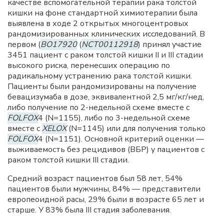
качестве вспомогательной терапии рака толстой
кишки на фоне стандартной химиотерапии была
выявлена в ходе 2 открытых многоцентровых
рандомизированных клинических исследований. В
первом (
BO17920
(
NCT00112918
) принял участие
3451 пациент с раком толстой кишки II и III стадии
высокого риска, перенесших операцию по
радикальному устранению рака толстой кишки.
Пациенты были рандомизированы на получение
бевацизумаба в дозе, эквивалентной 2,5 мг/кг/нед,
либо получение по 2-недельной схеме вместе с
FOLFOX
4 (N=1155), либо по 3-недельной схеме
вместе с
XELOX
(N=1145) или для получения только
FOLFOX
4 (N=1151). Основной критерий оценки —
выживаемость без рецидивов (ВБР) у пациентов с
раком толстой кишки III стадии.
Средний возраст пациентов был 58 лет, 54%
пациентов были мужчины, 84% — представители
европеоидной расы, 29% были в возрасте 65 лет и
старше. У 83% была III стадия заболевания.