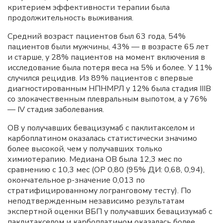
критерием эффективности терапии была
продолжительность выживания.
Средний возраст пациентов был 63 года, 54%
пациентов были мужчины, 43% — в возрасте 65 лет
и старше, у 28% пациентов на момент включения в
исследование была потеря веса на 5% и более. У 11%
случился рецидив. Из 89% пациентов с впервые
диагностированным НПНМРЛ у 12% была стадия IIIB
со злокачественным плевральным выпотом, а у 76%
— IV стадия заболевания.
ОВ у получавших бевацизумаб с паклитакселом и
карбоплатином оказалась статистически значимо
более высокой, чем у получавших только
химиотерапию. Медиана ОВ была 12,3 мес по
сравнению с 10,3 мес (ОР 0,80 (95% ДИ: 0,68, 0,94),
окончательное p-значение 0,013 по
стратифицированному логранговому тесту). По
неподтвержденным независимо результатам
экспертной оценки ВБП у получавших бевацизумаб с
паклитакселом и карбоплатином оказалась более