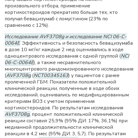
произвольного отбора, применение
кортикостероидов прекратило больше тех, кто
получал бевацизумаб с ломустином (23% по
сравнению с 12%).
Исследование AVF3708g и исследование NCI 06-C-
0064E
. Эффективность и безопасность бевацизумаба
в дозе 10 мг/кг каждые 2 нед оценивались в ходе
одноцентрового исследования с одной группой (
NCI
06-C-0064E
), а также несравнительного
многоцентрового рандомизированного исследования
(
AVF3708g
(
NCT00345163
) у пациентов с ранее
пролеченной ГБМ. Показатели положительной
клинической реакции, полученные в ходе обоих
исследований, оценивались по модифицированным
критериям ВОЗ с учетом применения
кортикостероидов. По результатам исследования
AVF3708g,
процент положительной клинической
реакции составил 25,9% (95% ДИ: 17%, 36,1%) при
медианной продолжительности клинической
реакции в 4,2 мес (95% ДИ: 3, 5,7). По результатам