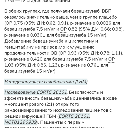
77% — IV стадия заболевания.
В обеих группах, где получали бевацизумаб, ВБП
оказалось значительно выше, чем в группе плацебо
(ОР 0,75 (95% ДИ: 0,62, 0,91), p-значение 0,0026 для
бевацизумаба 7,5 мг/кг и
ОР
0,82 (95% ДИ: 0,68; 0,98),
p-значение 0,0301 для бевацизумаба 15 мг/кг).
Добавление бевацизумаба к цисплатину и
гемцитабину не приводило к улучшению
продолжительности ОВ (ОР 0,93 (95% ДИ: 0,78; 1,11),
p-значение 0,420 для бевацизумаба 7,5 мг/кг и
ОР
1,03 (95% ДИ: 0,86, 1,23), p-значение 0,761 для
бевацизумаба 15 мг/кг).
Рецидивирующая глиобластома (ГБМ)
Исследование EORTC 26101
. Безопасность и
эффективность бевацизумаба оценивались в ходе
многоцентрового (2:1) открытого
рандомизированного исследования пациентов с
рецидивирующей ГБМ (
EORTC 26101,
NCT01290939
). Пациенты с первым