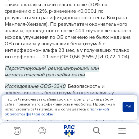
также оказался значительно выше (30% по
сравнению с 12%, p-значение <0,0001 по
результатам стратифицированного теста Кохрана-
Мантеля-Хензеля). По результатам окончательного
анализа, проведенного после 444 случаев летального
исхода, улучшения по ОВ отмечено не было: медиана
ОВ составила у получавших бевацизумаб с
интерфероном альфа 23 мес, а у получавших только
интерферон — 21 мес (ОР 0,86 (95% ДИ: 0,72, 1,04).
Персистирующий, рецидивирующий или
метастатический рак шейки матки
Исследование GOG-0240
. Безопасность и
эффективность бевацизумаба оценивались у
пациентов с персистирующим, рецидивирующим
Наш сайт использует файлы cookie, чтобы улучшить работу
сайта, повысить его эффективность и удобство. Продолжая
или метастатическим раком шейки матки в ходе
ОК
использовать сайт rlsnet.ru, вы соглашаетесь с
политикой
многоцентрового исследования; у 4 групп
обработки файлов cookie
.
сравнивалась реакция на прием бевацизумаба на
фоне химиотерапии и только на химиотерапию
(
GOG-0240
(
NCT00803062
). В общей сложности 452
пациента были рандомизированы (в соотношении