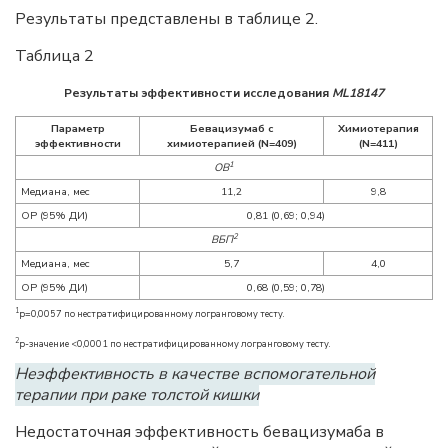
Результаты представлены в таблице 2.
Таблица 2
Результаты эффективности исследования
ML18147
Параметр
Бевацизумаб с
Химиотерапия
эффективности
химиотерапией (N=409)
(N=411)
1
ОВ
Медиана, мес
11,2
9,8
ОР (95% ДИ)
0,81 (0,69; 0,94)
2
ВБП
Медиана, мес
5,7
4,0
ОР (95% ДИ)
0,68 (0,59; 0,78)
1
p=0,0057 по нестратифицированному логранговому тесту.
2
p-значение <0,0001 по нестратифицированному логранговому тесту.
Неэффективность в качестве вспомогательной
терапии при раке толстой кишки
Недостаточная эффективность бевацизумаба в