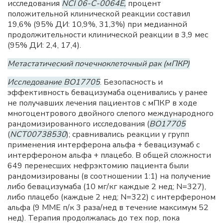
исследования
NCI 06-C-0064E,
процент
положительной клинической реакции составил
19,6% (95% ДИ: 10,9%, 31,3%) при медианной
продолжительности клинической реакции в 3,9 мес
(95% ДИ: 2,4, 17,4).
Метастатический почечноклеточный рак (мПКР)
Исследование BO17705
. Безопасность и
эффективность бевацизумаба оценивались у ранее
не получавших лечения пациентов с мПКР в ходе
многоцентрового двойного слепого международного
рандомизированного исследования (
BO17705
(
NCT00738530
); сравнивались реакции у групп
применения интерферона альфа + бевацизумаб с
интерфероном альфа + плацебо. В общей сложности
649 перенесших нефрэктомию пациента были
рандомизированы (в соотношении 1:1) на получение
либо бевацизумаба (10 мг/кг каждые 2 нед; N=327),
либо плацебо (каждые 2 нед; N=322) с интерфероном
альфа (9 ММЕ п/к 3 раза/нед в течение максимум 52
нед). Терапия продолжалась до тех пор, пока