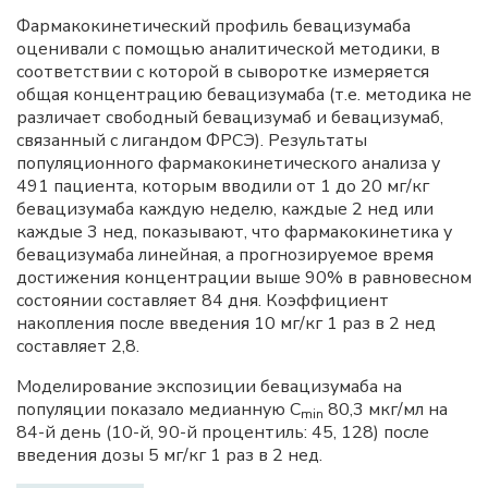
Фармакокинетический профиль бевацизумаба
оценивали с помощью аналитической методики, в
соответствии с которой в сыворотке измеряется
общая концентрацию бевацизумаба (т.е. методика не
различает свободный бевацизумаб и бевацизумаб,
связанный с лигандом ФРСЭ). Результаты
популяционного фармакокинетического анализа у
491 пациента, которым вводили от 1 до 20 мг/кг
бевацизумаба каждую неделю, каждые 2 нед или
каждые 3 нед, показывают, что фармакокинетика у
бевацизумаба линейная, а прогнозируемое время
достижения концентрации выше 90% в равновесном
состоянии составляет 84 дня. Коэффициент
накопления после введения 10 мг/кг 1 раз в 2 нед
составляет 2,8.
Моделирование экспозиции бевацизумаба на
популяции показало медианную C
80,3 мкг/мл на
min
84-й день (10-й, 90-й процентиль: 45, 128) после
введения дозы 5 мг/кг 1 раз в 2 нед.