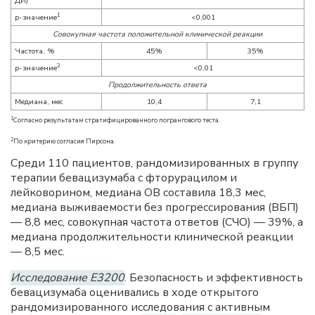
ДИ)
1
p-значение
<0,001
Совокупная частота положительной клинической реакции
Частота, %
45%
35%
2
p-значение
<0,01
Продолжительность ответа
Медиана, мес
10,4
7,1
1
Согласно результатам стратифицированного логрангового теста.
2
По критерию согласия Пирсона.
Среди 110 пациентов, рандомизированных в группу
терапии бевацизумаба с фторурацилом и
лейковорином, медиана ОВ составила 18,3 мес,
медиана выживаемости без прогрессирования (ВБП)
— 8,8 мес, совокупная частота ответов (СЧО) — 39%, а
медиана продолжительности клинической реакции
— 8,5 мес.
Исследование E3200
. Безопасность и эффективность
бевацизумаба оценивались в ходе открытого
рандомизированного исследования с активным