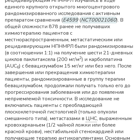
рецидивирующим НПНМРЛ изучались в ходе
единого крупного открытого многоцентрового
рандомизированного исследования с активным
препаратом сравнения (
E4599
(
NCT00021060
). В
общей сложности 878 ранее не получавших
химиотерапию пациентов с
местнораспространенным, метастатическим или
рецидивирующим НПНМРЛ были рандомизированы
(в соотношении 1:1) на получение шести 21-дневных
2
циклов паклитаксела (200 мг/м
) и карбоплатина
(AUC
) с бевацизумабом 15 мг/кг или без него. После
6
завершения или прекращения химиотерапии
пациенты, рандомизированные в группу терапии
бевацизумабом, продолжали получать только его до
прогрессирования заболевания или до появления
неприемлемой токсичности. В исследование не
включались пациенты с преобладающей
плоскоклеточной гистологией (только опухоли
смешанного типа), метастазами в
ЦНС
, выраженным
кровохарканьем (1/2 чайной ложки или более
красной крови), нестабильной стенокардией или
получающие терапию антикоагулянтами. Основным