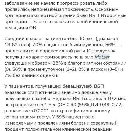
заболевание не начало прогрессировать либо
проявилась неприемлемая токсичность. Основным
критерием экспертной оценки было ВБП. Вторичные
критерии — частота положительной клинической
реакции и ОВ.
Средний возраст пациентов был 60 лет (диапазон
18-82 года), 70% пациентов были мужчины, 96% —
представители европеоидной расы. Исследуемая
популяция характеризовалась по шкале
Motzer
следующим образом: 28% в благоприятном состоянии
(0), 56% в промежуточном (1–2), 8% в плохом (3–5) и
7% без данных оценки.
У пациентов, получавших бевацизумаб, ВБП
оказалось статистически значимо дольше, чем у
получавших плацебо; медиана ВБП составила 10,2 мес
по сравнению с 5,4 мес (ОР 0,60 (95% ДИ: 0,49, 0,72),
p-значение <0,0001 по стратифицированному
логранговому тесту). У 595 пациентов с
измеряемыми проявлениями болезни совокупный
процент положительной клинической реакции