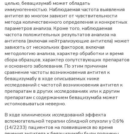
целью, бевацизумаб может обладать
иммуногенностью. Наблюдаемая частота выявления
антител во многом зависит от чувствительности
метода количественного определения и конкретных
параметров анализа. Кроме того, наблюдаемая
частота положительных результатов анализа на
антитела (включая нейтрализующие антитела) может
зависеть от нескольких факторов, включая
методологию анализа, характер обработки и время
сбора образцов, характер сопутствующих препаратов
и основного заболевания. По этим причинам
сравнение частоты возникновения антител к
бевацизумабу в ходе описываемых ниже
исследований с частотой возникновения антител к
препаратам в других исследованиях или к другим
препаратам с содержанием бевацизумаба может
истолковываться неверно.
В ходе клинических исследований эффекта
вспомогательной терапии сóлидной опухоли у 0,6%
(14/2233) пациентов на появившиеся во время
лечения антитела к бевацизумабу были получены