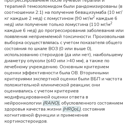
прогрессированием после лучевой терапии и
терапией темозоломидом были рандомизированы (в
соотношении 2:1) на получение бевацизумаба (10 мг/
2
кг каждые 2 нед) с ломустином (90 мг/м
каждые 6
2
нед) или получение только ломустина (110 мг/м
каждые 6 нед) до прогрессирования заболевания или
появления неприемлемой токсичности. Произвольная
выборка осуществлялась с учетом показателя общего
состояния по шкале ВОЗ (0 или выше 0),
использованию стероидов (да или нет), наибольшему
диаметру опухоли (≤40 или >40 мм), а также по
лечебному учреждению. Основным критерием
оценки эффективности была ОВ. Вторичными
критериями экспертной оценки были ВБП и частота
положительной клинической реакции; они
оценивались с учетом критериев
модифицированной оценки ответа в
нейроонкологии
(RANO),
обусловленного состоянием
здоровья качества жизни
(HRQoL)
, состояния
когнитивной функции и применения
кортикостероидов.