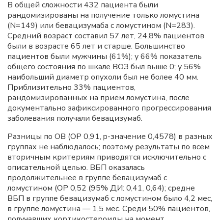
В общей сложности 432 пациента были
рандомизированы на получение только ломустина
(N=149) или бевацизумаба с ломустином (N=283).
Средний возраст составил 57 лет, 24,8% пациентов
были в возрасте 65 лет и старше. Большинство
пациентов были мужчины (61%); у 66% показатель
общего состояния по шкале ВОЗ был выше 0; у 56%
наибольший диаметр опухоли был не более 40 мм.
Приблизительно 33% пациентов,
рандомизированных на прием ломустина, после
документально зафиксированного прогрессирования
заболевания получали бевацизумаб.
Разницы по ОВ (ОР 0,91, p-значение 0,4578) в разных
группах не наблюдалось; поэтому результаты по всем
вторичным критериям приводятся исключительно с
описательной целью. ВБП оказалась
продолжительнее в группе бевацизумаб с
ломустином (ОР 0,52 (95% ДИ: 0,41, 0,64); средне
ВБП в группе бевацизумаб с ломустином было 4,2 мес,
в группе ломустина — 1,5 мес. Среди 50% пациентов,
получавших кортикостероиды на момент