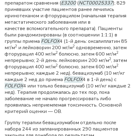
препаратом сравнения (
E3200
(
NCT00025337
); 829
принявших участие пациентов ранее лечились
иринотеканом и фторурацилом (начальная терапия
метастатического заболевания или в
качестве вспомогательного препарата). Пациенты
были рандомизированы (в соотношении 1:1:1) в
группы приема
FOLFOX
4 (1-й день: оксалиплатин 85
2
2
мг/м
и лейковорин 200 мг/м
одновременно, затем
2
2
фторурацил 400 мг/м
болюсно, затем 600 мг/м
2
непрерывно; 2-й день: лейковорин 200 мг/м
, затем
2
2
фторурацил 400 мг/м
болюсно, затем 600 мг/м
непрерывно; каждые 2 нед), бевацизумаб (10 мг/кг
каждые 2 нед до приема
FOLFOX
4 в 1-й день) с
FOLFOX
4 или только бевацизумаб (10 мг/кг каждые 2
нед). Терапия продолжалась до тех пор, пока
заболевание не начало прогрессировать либо
проявилась неприемлемая токсичность. Основной
критерий оценки — ОВ.
Группу терапии бевацизумабом отдельно после
набора 244 из запланированных 290 пациентов
закрыли для донабора по результатам