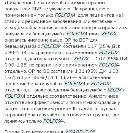
Добавление бевацизумаба к химиотерапии
показатели ВБР не улучшило. По сравнению с
применением только
FOLFOX
4, доля пациентов на III
стадии с рецидивом заболевания или летальным
исходом заболевания вследствие прогрессирования у
получавших бевацизумаб с
FOLFOX
4 или с
XELOX
оказалась численно выше.
ОР
по ВБР для
бевацизумаба с
FOLFOX
4 составили 1,17 (95% ДИ:
0,98–1,39) по сравнению с применением
FOLFOX
4
отдельно; для бевацизумаба с
XELOX
— 1,07 (95% ДИ:
0,90–1,28) по сравнению с применением
FOLFOX
4
отдельно.
ОР
по ОВ составили 1,31 (95% ДИ: 1,03,
1,67) и 1,27 (95% ДИ: 1, 1,62) — для сравнения
введение бевацизумаба с
FOLFOX
4 и
FOLFOX
4
отдельно, а также введения бевацизумаба с
XELOX
и
FOLFOX
4 отдельно соответственно. Аналогичное
отсутствие эффективности по ВБР наблюдалось у
пациентов с высоким риском II стадии, в группах
терапии бевацизумабом, в отличие от группы, где
лечились только
FOLFOX
4.
В ходе 2-го исследования (
NSABP-C-08