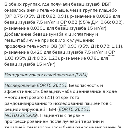
В обеих группах, где получали бевацизумаб, ВБП
оказалось значительно выше, чем в группе плацебо
(ОР 0,75 (95% ДИ: 0,62, 0,91), p-значение 0,0026 для
бевацизумаба 7,5 мг/кг и
ОР
0,82 (95% ДИ: 0,68; 0,98),
p-значение 0,0301 для бевацизумаба 15 мг/кг).
Добавление бевацизумаба к цисплатину и
гемцитабину не приводило к улучшению
продолжительности ОВ (ОР 0,93 (95% ДИ: 0,78; 1,11),
p-значение 0,420 для бевацизумаба 7,5 мг/кг и
ОР
1,03 (95% ДИ: 0,86, 1,23), p-значение 0,761 для
бевацизумаба 15 мг/кг).
Рецидивирующая глиобластома (ГБМ)
Исследование EORTC 26101
. Безопасность и
эффективность бевацизумаба оценивались в ходе
многоцентрового (2:1) открытого
рандомизированного исследования пациентов с
рецидивирующей ГБМ (
EORTC 26101,
NCT01290939
). Пациенты с первым
прогрессированием после лучевой терапии и
терапией темозоломидом были рандомизированы (в