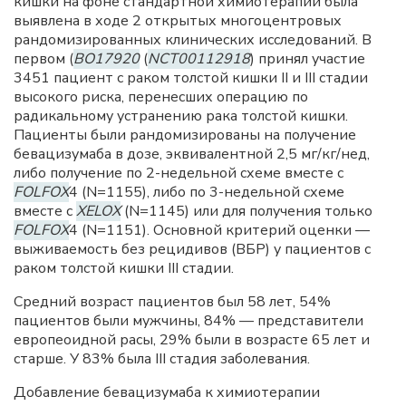
кишки на фоне стандартной химиотерапии была
выявлена в ходе 2 открытых многоцентровых
рандомизированных клинических исследований. В
первом (
BO17920
(
NCT00112918
) принял участие
3451 пациент с раком толстой кишки II и III стадии
высокого риска, перенесших операцию по
радикальному устранению рака толстой кишки.
Пациенты были рандомизированы на получение
бевацизумаба в дозе, эквивалентной 2,5 мг/кг/нед,
либо получение по 2-недельной схеме вместе с
FOLFOX
4 (N=1155), либо по 3-недельной схеме
вместе с
XELOX
(N=1145) или для получения только
FOLFOX
4 (N=1151). Основной критерий оценки —
выживаемость без рецидивов (ВБР) у пациентов с
раком толстой кишки III стадии.
Средний возраст пациентов был 58 лет, 54%
пациентов были мужчины, 84% — представители
европеоидной расы, 29% были в возрасте 65 лет и
старше. У 83% была III стадия заболевания.
Добавление бевацизумаба к химиотерапии