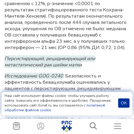
сравнению с 12%, p-значение <0,0001 по
результатам стратифицированного теста Кохрана-
Мантеля-Хензеля). По результатам окончательного
анализа, проведенного после 444 случаев летального
исхода, улучшения по ОВ отмечено не было: медиана
ОВ составила у получавших бевацизумаб с
интерфероном альфа 23 мес, а у получавших только
интерферон — 21 мес (ОР 0,86 (95% ДИ: 0,72, 1,04).
Персистирующий, рецидивирующий или
метастатический рак шейки матки
Исследование GOG-0240
. Безопасность и
эффективность бевацизумаба оценивались у
пациентов с персистирующим, рецидивирующим
или метастатическим раком шейки матки в ходе
Наш сайт использует файлы cookie, чтобы улучшить работу
многоцентрового исследования; у 4 групп
сайта, повысить его эффективность и удобство. Продолжая
ОК
использовать сайт rlsnet.ru, вы соглашаетесь с
политикой
сравнивалась реакция на прием бевацизумаба на
обработки файлов cookie
.
фоне химиотерапии и только на химиотерапию
(
GOG-0240
(
NCT00803062
). В общей сложности 452
пациента были рандомизированы (в соотношении
1:1:1:1) на получение паклитаксела и цисплатина с