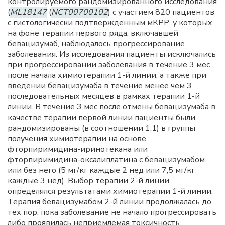
контролируемого рандомизированного исследования
(
ML18147
(
NCT00700102
) с участием 820 пациентов
с гистологически подтвержденным мКРР, у которых
на фоне терапии первого ряда, включавшей
бевацизумаб, наблюдалось прогрессирование
заболевания. Из исследования пациенты исключались
при прогрессировании заболевания в течение 3 мес
после начала химиотерапии 1-й линии, а также при
введении бевацизумаба в течение менее чем 3
последовательных месяцев в рамках терапии 1-й
линии. В течение 3 мес после отмены бевацизумаба в
качестве терапии первой линии пациенты были
рандомизированы (в соотношении 1:1) в группы
получения химиотерапии на основе
фторпиримидина-иринотекана или
фторпиримидина-оксалиплатина с бевацизумабом
или без него (5 мг/кг каждые 2 нед или 7,5 мг/кг
каждые 3 нед). Выбор терапии 2-й линии
определялся результатами химиотерапии 1-й линии.
Терапия бевацизумабом 2-й линии продолжалась до
тех пор, пока заболевание не начало прогрессировать
либо проявилась неприемлемая токсичность.