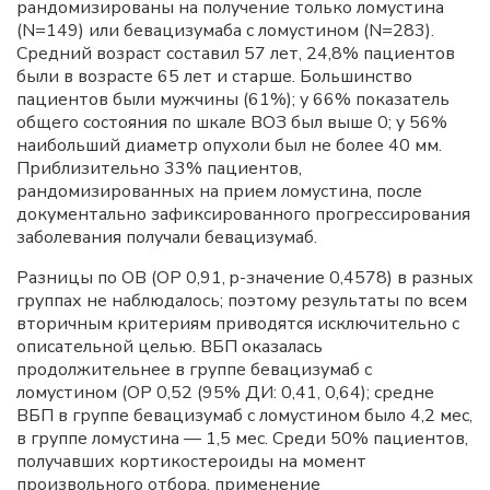
рандомизированы на получение только ломустина
(N=149) или бевацизумаба с ломустином (N=283).
Средний возраст составил 57 лет, 24,8% пациентов
были в возрасте 65 лет и старше. Большинство
пациентов были мужчины (61%); у 66% показатель
общего состояния по шкале ВОЗ был выше 0; у 56%
наибольший диаметр опухоли был не более 40 мм.
Приблизительно 33% пациентов,
рандомизированных на прием ломустина, после
документально зафиксированного прогрессирования
заболевания получали бевацизумаб.
Разницы по ОВ (ОР 0,91, p-значение 0,4578) в разных
группах не наблюдалось; поэтому результаты по всем
вторичным критериям приводятся исключительно с
описательной целью. ВБП оказалась
продолжительнее в группе бевацизумаб с
ломустином (ОР 0,52 (95% ДИ: 0,41, 0,64); средне
ВБП в группе бевацизумаб с ломустином было 4,2 мес,
в группе ломустина — 1,5 мес. Среди 50% пациентов,
получавших кортикостероиды на момент
произвольного отбора, применение