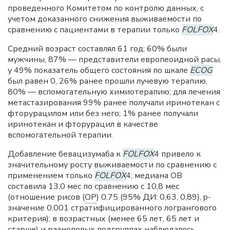
проведенного Комитетом по контролю данных, с
учетом доказанного снижения выживаемости по
сравнению с пациентами в терапии только
FOLFOX
4.
Средний возраст составлял 61 год; 60% были
мужчины, 87% — представители европеоидной расы,
у 49% показатель общего состояния по шкале
ECOG
был равен 0, 26% ранее прошли лучевую терапию,
80% — вспомогательную химиотерапию; для лечения
метастазирования 99% ранее получали иринотекан с
фторурацилом или без него; 1% ранее получали
иринотекан и фторурацил в качестве
вспомогательной терапии.
Добавление бевацизумаба к
FOLFOX
4 привело к
значительному росту выживаемости по сравнению с
применением только
FOLFOX
4; медиана ОВ
составила 13,0 мес по сравнению с 10,8 мес
(отношение рисов (
ОР
) 0,75 (95% ДИ: 0,63, 0,89), p-
значение 0,001 стратифицированного логрангового
критерия); в возрастных (менее 65 лет, 65 лет и
старше) и разнополых подгруппах наблюдалось