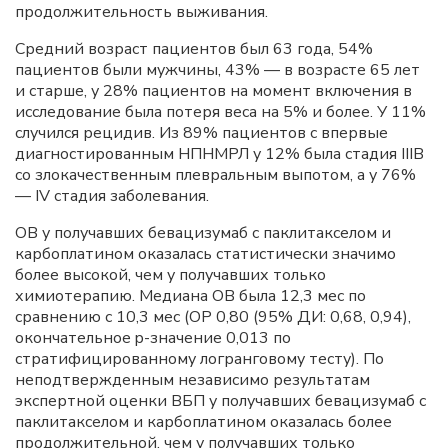
продолжительность выживания.
Средний возраст пациентов был 63 года, 54%
пациентов были мужчины, 43% — в возрасте 65 лет
и старше, у 28% пациентов на момент включения в
исследование была потеря веса на 5% и более. У 11%
случился рецидив. Из 89% пациентов с впервые
диагностированным НПНМРЛ у 12% была стадия IIIB
со злокачественным плевральным выпотом, а у 76%
— IV стадия заболевания.
ОВ у получавших бевацизумаб с паклитакселом и
карбоплатином оказалась статистически значимо
более высокой, чем у получавших только
химиотерапию. Медиана ОВ была 12,3 мес по
сравнению с 10,3 мес (ОР 0,80 (95% ДИ: 0,68, 0,94),
окончательное p-значение 0,013 по
стратифицированному логранговому тесту). По
неподтвержденным независимо результатам
экспертной оценки ВБП у получавших бевацизумаб с
паклитакселом и карбоплатином оказалась более
продолжительной, чем у получавших только