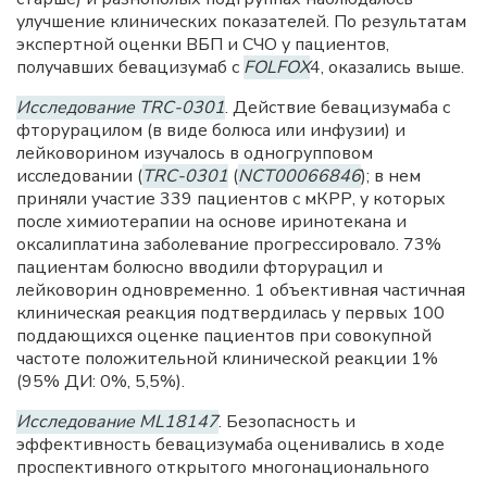
улучшение клинических показателей. По результатам
экспертной оценки ВБП и СЧО у пациентов,
получавших бевацизумаб с
FOLFOX
4, оказались выше.
Исследование TRC-0301
. Действие бевацизумаба с
фторурацилом (в виде болюса или инфузии) и
лейковорином изучалось в одногрупповом
исследовании (
TRC-0301
(
NCT00066846
); в нем
приняли участие 339 пациентов с мКРР, у которых
после химиотерапии на основе иринотекана и
оксалиплатина заболевание прогрессировало. 73%
пациентам болюсно вводили фторурацил и
лейковорин одновременно. 1 объективная частичная
клиническая реакция подтвердилась у первых 100
поддающихся оценке пациентов при совокупной
частоте положительной клинической реакции 1%
(95% ДИ: 0%, 5,5%).
Исследование ML18147
. Безопасность и
эффективность бевацизумаба оценивались в ходе
проспективного открытого многонационального