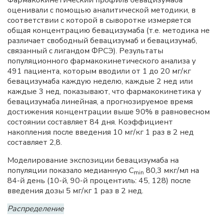
Фармакокинетический профиль бевацизумаба
оценивали с помощью аналитической методики, в
соответствии с которой в сыворотке измеряется
общая концентрацию бевацизумаба (т.е. методика не
различает свободный бевацизумаб и бевацизумаб,
связанный с лигандом ФРСЭ). Результаты
популяционного фармакокинетического анализа у
491 пациента, которым вводили от 1 до 20 мг/кг
бевацизумаба каждую неделю, каждые 2 нед или
каждые 3 нед, показывают, что фармакокинетика у
бевацизумаба линейная, а прогнозируемое время
достижения концентрации выше 90% в равновесном
состоянии составляет 84 дня. Коэффициент
накопления после введения 10 мг/кг 1 раз в 2 нед
составляет 2,8.
Моделирование экспозиции бевацизумаба на
популяции показало медианную C
80,3 мкг/мл на
min
84-й день (10-й, 90-й процентиль: 45, 128) после
введения дозы 5 мг/кг 1 раз в 2 нед.
Распределение