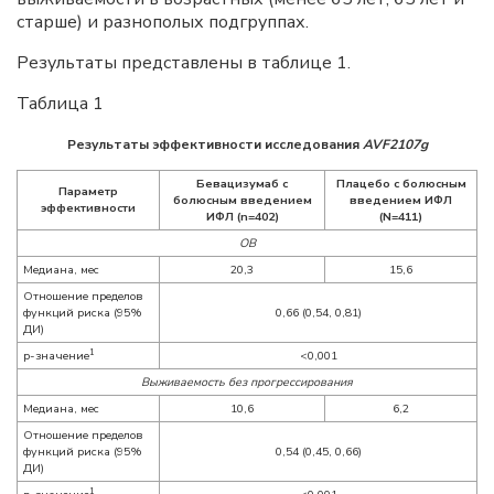
старше) и разнополых подгруппах.
Результаты представлены в таблице 1.
Таблица 1
Результаты эффективности исследования
AVF2107g
Бевацизумаб с
Плацебо с болюсным
Параметр
болюсным введением
введением ИФЛ
эффективности
ИФЛ (n=402)
(N=411)
ОВ
Медиана, мес
20,3
15,6
Отношение пределов
функций риска (95%
0,66 (0,54, 0,81)
ДИ)
1
p-значение
<0,001
Выживаемость без прогрессирования
Медиана, мес
10,6
6,2
Отношение пределов
функций риска (95%
0,54 (0,45, 0,66)
ДИ)
1