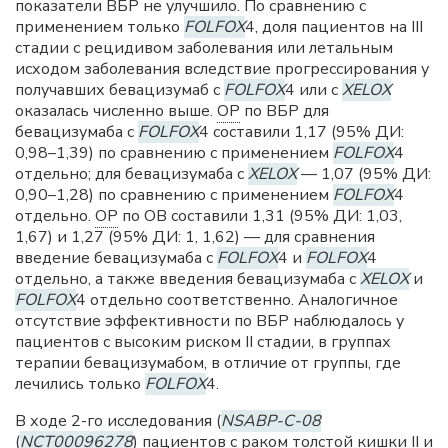
показатели ВБР не улучшило. По сравнению с
применением только
FOLFOX
4, доля пациентов на III
стадии с рецидивом заболевания или летальным
исходом заболевания вследствие прогрессирования у
получавших бевацизумаб с
FOLFOX
4 или с
XELOX
оказалась численно выше.
ОР
по ВБР для
бевацизумаба с
FOLFOX
4 составили 1,17 (95% ДИ:
0,98–1,39) по сравнению с применением
FOLFOX
4
отдельно; для бевацизумаба с
XELOX
— 1,07 (95% ДИ:
0,90–1,28) по сравнению с применением
FOLFOX
4
отдельно.
ОР
по ОВ составили 1,31 (95% ДИ: 1,03,
1,67) и 1,27 (95% ДИ: 1, 1,62) — для сравнения
введение бевацизумаба с
FOLFOX
4 и
FOLFOX
4
отдельно, а также введения бевацизумаба с
XELOX
и
FOLFOX
4 отдельно соответственно. Аналогичное
отсутствие эффективности по ВБР наблюдалось у
пациентов с высоким риском II стадии, в группах
терапии бевацизумабом, в отличие от группы, где
лечились только
FOLFOX
4.
В ходе 2-го исследования (
NSABP-C-08
(
NCT00096278
) пациентов с раком толстой кишки II и