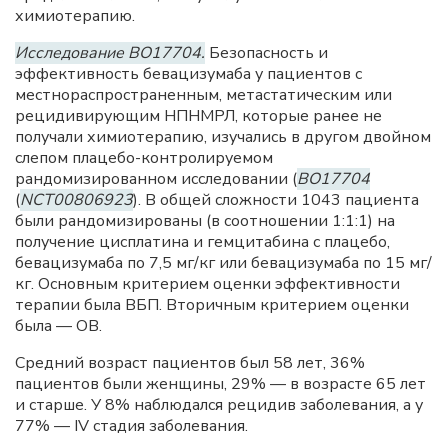
химиотерапию.
Исследование BO17704.
Безопасность и
эффективность бевацизумаба у пациентов с
местнораспространенным, метастатическим или
рецидивирующим НПНМРЛ, которые ранее не
получали химиотерапию, изучались в другом двойном
слепом плацебо-контролируемом
рандомизированном исследовании (
BO17704
(
NCT00806923
). В общей сложности 1043 пациента
были рандомизированы (в соотношении 1:1:1) на
получение цисплатина и гемцитабина с плацебо,
бевацизумаба по 7,5 мг/кг или бевацизумаба по 15 мг/
кг. Основным критерием оценки эффективности
терапии была ВБП. Вторичным критерием оценки
была — ОВ.
Средний возраст пациентов был 58 лет, 36%
пациентов были женщины, 29% — в возрасте 65 лет
и старше. У 8% наблюдался рецидив заболевания, а у
77% — IV стадия заболевания.