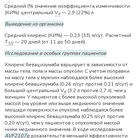
Средний (% значение коэффициента изменчивости
(КИ%) центральный
V
— 2,9 (22%) л.
d
Выведение из организма
Средний клиренс (КИ%) — 0,23 (33) л/сут. Расчетный
T
— 20 дней (от 11 до 50 дней).
1/2
Исследование в особых группах пациентов
Клиренс бевацизумаба варьирует в зависимости от
массы тела, пола и массы опухоли. С учетом поправки
на массу тела у мужчин наблюдался более высокий
клиренс бевацизумаба (0,26 л/сут против 0,21 л/сут) и
больший центральный
V
(3,2 л против 2,7 л), чем у
d
женщин. У пациентов с более высокой опухолевой
массой (на уровне или выше медианного значения
площади поверхности опухоли) наблюдался более
высокий клиренс бевацизумаба (0,25 л/сут против
0,20 л/сут), чем у пациентов с опухолевой массой
ниже медианного значения. В ходе исследования
AVF2107g
доказательств меньшей эффективности