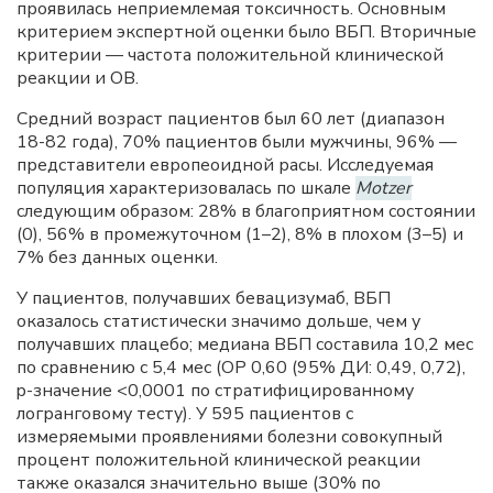
проявилась неприемлемая токсичность. Основным
критерием экспертной оценки было ВБП. Вторичные
критерии — частота положительной клинической
реакции и ОВ.
Средний возраст пациентов был 60 лет (диапазон
18-82 года), 70% пациентов были мужчины, 96% —
представители европеоидной расы. Исследуемая
популяция характеризовалась по шкале
Motzer
следующим образом: 28% в благоприятном состоянии
(0), 56% в промежуточном (1–2), 8% в плохом (3–5) и
7% без данных оценки.
У пациентов, получавших бевацизумаб, ВБП
оказалось статистически значимо дольше, чем у
получавших плацебо; медиана ВБП составила 10,2 мес
по сравнению с 5,4 мес (ОР 0,60 (95% ДИ: 0,49, 0,72),
p-значение <0,0001 по стратифицированному
логранговому тесту). У 595 пациентов с
измеряемыми проявлениями болезни совокупный
процент положительной клинической реакции
также оказался значительно выше (30% по