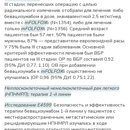
III стадии, перенесших операцию с целью
радикального излечения, отобрали для лечения либо
бевацизумабом в дозе, эквивалентной 2,5 мг/кг/нед
вместе с
mFOLFOX
6 (N=1354), либо для лечения
только
mFOLFOX
6 (N=1356). Средний возраст
пациентов был 57 лет, 50% пациентов были
мужчины, 87% — представители европеоидной расы.
У 75% была III стадия заболевания. Основной
критерий эффективности лечения был ВБР
пациентов на III стадии.
ОР
по ВБР составил 0,92
(95% ДИ: 0,77, 1,10). ОВ при добавлении
бевацизумаба к
mFOLFOX
6 существенно не
улучшилась (ОР 0,96 (95% ДИ: 0,75,1,22).
Неплоскоклеточный немелкоклеточный рак легкого
(НПНМРЛ); терапия 1-й линии
Исследование E4599
. Безопасность и эффективность
терапии бевацизумабом 1-й линии у пациентов с
местнораспространенным, метастатическим или
рецидивирующим НПНМРЛ изучались в ходе
единого крупного открытого многоцентрового