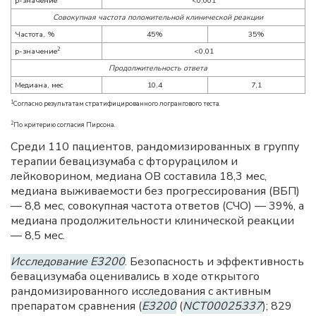
p-значение
<0,001
Совокупная частота положительной клинической реакции
Частота, %
45%
35%
2
p-значение
<0,01
Продолжительность ответа
Медиана, мес
10,4
7,1
1
Согласно результатам стратифицированного логрангового теста.
2
По критерию согласия Пирсона.
Среди 110 пациентов, рандомизированных в группу
терапии бевацизумаба с фторурацилом и
лейковорином, медиана ОВ составила 18,3 мес,
медиана выживаемости без прогрессирования (ВБП)
— 8,8 мес, совокупная частота ответов (СЧО) — 39%, а
медиана продолжительности клинической реакции
— 8,5 мес.
Исследование E3200
. Безопасность и эффективность
бевацизумаба оценивались в ходе открытого
рандомизированного исследования с активным
препаратом сравнения (
E3200
(
NCT00025337
); 829