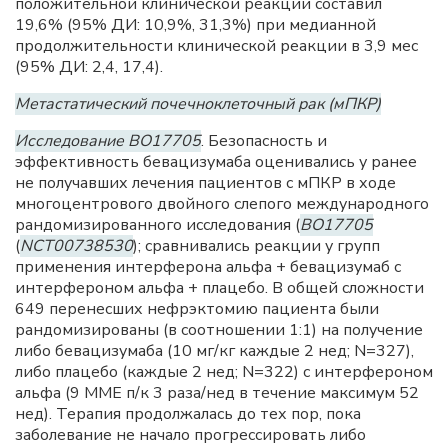
положительной клинической реакции составил
19,6% (95% ДИ: 10,9%, 31,3%) при медианной
продолжительности клинической реакции в 3,9 мес
(95% ДИ: 2,4, 17,4).
Метастатический почечноклеточный рак (мПКР)
Исследование BO17705
. Безопасность и
эффективность бевацизумаба оценивались у ранее
не получавших лечения пациентов с мПКР в ходе
многоцентрового двойного слепого международного
рандомизированного исследования (
BO17705
(
NCT00738530
); сравнивались реакции у групп
применения интерферона альфа + бевацизумаб с
интерфероном альфа + плацебо. В общей сложности
649 перенесших нефрэктомию пациента были
рандомизированы (в соотношении 1:1) на получение
либо бевацизумаба (10 мг/кг каждые 2 нед; N=327),
либо плацебо (каждые 2 нед; N=322) с интерфероном
альфа (9 ММЕ п/к 3 раза/нед в течение максимум 52
нед). Терапия продолжалась до тех пор, пока
заболевание не начало прогрессировать либо