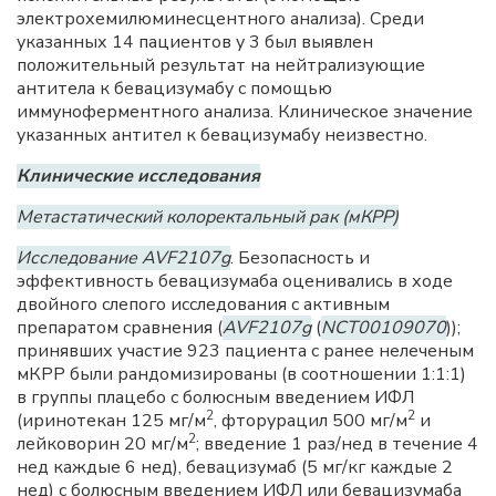
электрохемилюминесцентного анализа). Среди
указанных 14 пациентов у 3 был выявлен
положительный результат на нейтрализующие
антитела к бевацизумабу с помощью
иммуноферментного анализа. Клиническое значение
указанных антител к бевацизумабу неизвестно.
Клинические исследования
Метастатический колоректальный рак (мКРР)
Исследование AVF2107g
. Безопасность и
эффективность бевацизумаба оценивались в ходе
двойного слепого исследования с активным
препаратом сравнения (
AVF2107g
(
NCT00109070
));
принявших участие 923 пациента с ранее нелеченым
мКРР были рандомизированы (в соотношении 1:1:1)
в группы плацебо с болюсным введением ИФЛ
2
2
(иринотекан 125 мг/м
, фторурацил 500 мг/м
и
2
лейковорин 20 мг/м
; введение 1 раз/нед в течение 4
нед каждые 6 нед), бевацизумаб (5 мг/кг каждые 2
нед) с болюсным введением ИФЛ или бевацизумаба