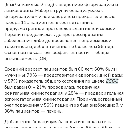
(5 мг/кг каждые 2 нед) с введением фторурацила и
лейковорина. Набор в группу бевацизумаба с
фторурацилом и лейковорином прекратили после
набора 110 пациентов в соответствии с
предусмотренной протоколов адаптивной схемой.
Терапия продолжалась до прогрессирования
заболевания, либо до проявления неприемлемой
токсичности, либо в течение не более чем 96 нед.
Основной показатель эффективности — общая
выживаемость (ОВ).
Средний возраст пациентов был 60 лет; 60% были
мужчины; 79% — представители европеоидной расы;
у 57% показатель общего состояния по шкале
ECOG
был равен 0; у 21% проводилась первичная
ректальная химиотерапия, у 28% — предварительная
вспомогательная химиотерапия. Преимущественный
очаг поражения у 56% пациентов был внебрюшной, у
38% пациентов — печень.
Добавление бевацизумаба повысило показатель
выживаемости в возрастных (менее 65 лет, 65 лет и