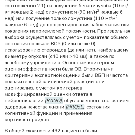
соотношении 2:1) на получение бевацизумаба (10 мг/
2
кг каждые 2 нед) с ломустином (90 мг/м
каждые 6
2
нед) или получение только ломустина (110 мг/м
каждые 6 нед) до прогрессирования заболевания или
появления неприемлемой токсичности. Произвольная
выборка осуществлялась с учетом показателя общего
состояния по шкале ВОЗ (0 или выше 0),
использованию стероидов (да или нет), наибольшему
диаметру опухоли (≤40 или >40 мм), а также по
лечебному учреждению. Основным критерием
оценки эффективности была ОВ. Вторичными
критериями экспертной оценки были ВБП и частота
положительной клинической реакции; они
оценивались с учетом критериев
модифицированной оценки ответа в
нейроонкологии
(RANO),
обусловленного состоянием
здоровья качества жизни
(HRQoL)
, состояния
когнитивной функции и применения
кортикостероидов.
В общей сложности 432 пациента были