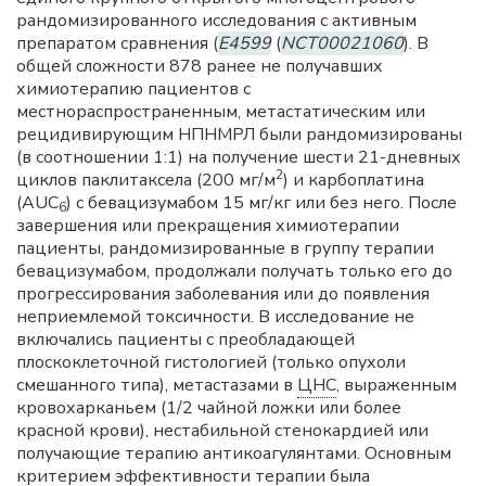
рандомизированного исследования с активным
препаратом сравнения (
E4599
(
NCT00021060
). В
общей сложности 878 ранее не получавших
химиотерапию пациентов с
местнораспространенным, метастатическим или
рецидивирующим НПНМРЛ были рандомизированы
(в соотношении 1:1) на получение шести 21-дневных
2
циклов паклитаксела (200 мг/м
) и карбоплатина
(AUC
) с бевацизумабом 15 мг/кг или без него. После
6
завершения или прекращения химиотерапии
пациенты, рандомизированные в группу терапии
бевацизумабом, продолжали получать только его до
прогрессирования заболевания или до появления
неприемлемой токсичности. В исследование не
включались пациенты с преобладающей
плоскоклеточной гистологией (только опухоли
смешанного типа), метастазами в
ЦНС
, выраженным
кровохарканьем (1/2 чайной ложки или более
красной крови), нестабильной стенокардией или
получающие терапию антикоагулянтами. Основным
критерием эффективности терапии была