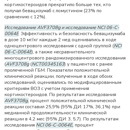
кортикостероидов прекратило больше тех, кто
получал бевацизумаб с ломустином (23% по
сравнению с 12%).
Исследование AVF3708g и исследование NCI 06-C-
0064E
. Эффективность и безопасность бевацизумаба
в дозе 10 мг/кг каждые 2 нед оценивались в ходе
одноцентрового исследования с одной группой (
NCI
06-C-0064E
), а также несравнительного
многоцентрового рандомизированного исследования
(
AVF3708g
(
NCT00345163
) у пациентов с ранее
пролеченной ГБМ. Показатели положительной
клинической реакции, полученные в ходе обоих
исследований, оценивались по модифицированным
критериям ВОЗ с учетом применения
кортикостероидов. По результатам исследования
AVF3708g,
процент положительной клинической
реакции составил 25,9% (95% ДИ: 17%, 36,1%) при
медианной продолжительности клинической
реакции в 4,2 мес (95% ДИ: 3, 5,7). По результатам
исследования
NCI 06-C-0064E,
процент