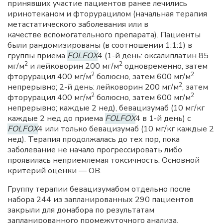
принявших участие пациентов ранее лечились
иринотеканом и фторурацилом (начальная терапия
метастатического заболевания или в
качестве вспомогательного препарата). Пациенты
были рандомизированы (в соотношении 1:1:1) в
группы приема
FOLFOX
4 (1-й день: оксалиплатин 85
2
2
мг/м
и лейковорин 200 мг/м
одновременно, затем
2
2
фторурацил 400 мг/м
болюсно, затем 600 мг/м
2
непрерывно; 2-й день: лейковорин 200 мг/м
, затем
2
2
фторурацил 400 мг/м
болюсно, затем 600 мг/м
непрерывно; каждые 2 нед), бевацизумаб (10 мг/кг
каждые 2 нед до приема
FOLFOX
4 в 1-й день) с
FOLFOX
4 или только бевацизумаб (10 мг/кг каждые 2
нед). Терапия продолжалась до тех пор, пока
заболевание не начало прогрессировать либо
проявилась неприемлемая токсичность. Основной
критерий оценки — ОВ.
Группу терапии бевацизумабом отдельно после
набора 244 из запланированных 290 пациентов
закрыли для донабора по результатам
запланированного промежуточного анализа,