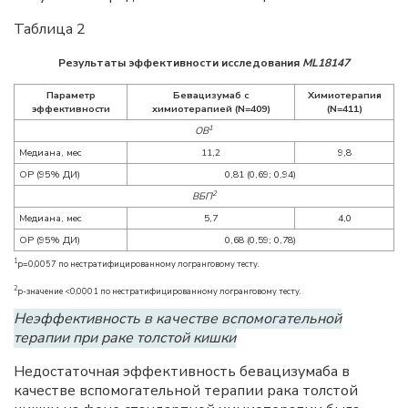
Таблица 2
Результаты эффективности исследования
ML18147
Параметр
Бевацизумаб с
Химиотерапия
эффективности
химиотерапией (N=409)
(N=411)
1
ОВ
Медиана, мес
11,2
9,8
ОР (95% ДИ)
0,81 (0,69; 0,94)
2
ВБП
Медиана, мес
5,7
4,0
ОР (95% ДИ)
0,68 (0,59; 0,78)
1
p=0,0057 по нестратифицированному логранговому тесту.
2
p-значение <0,0001 по нестратифицированному логранговому тесту.
Неэффективность в качестве вспомогательной
терапии при раке толстой кишки
Недостаточная эффективность бевацизумаба в
качестве вспомогательной терапии рака толстой