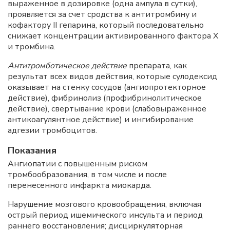
выраженное в дозировке (одна ампула в сутки),
проявляется за счет сродства к антитромбину и
кофактору II гепарина, который последовательно
снижает концентрации активированного фактора X
и тромбина.
Антитромботическое действие
препарата, как
результат всех видов действия, которые сулодексид
оказывает на стенку сосудов (ангиопротекторное
действие), фибринолиз (профибринолитическое
действие), свертывание крови (слабовыраженное
антикоагулянтное действие) и ингибирование
адгезии тромбоцитов.
Показания
Ангиопатии с повышенным риском
тромбообразования, в том числе и после
перенесенного инфаркта миокарда.
Нарушение мозгового кровообращения, включая
острый период ишемического инсульта и период
раннего восстановления; дисциркуляторная