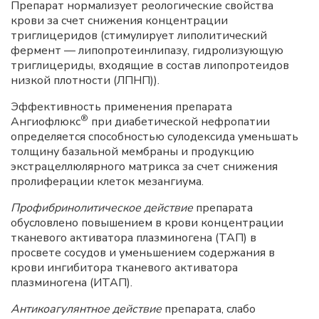
Препарат нормализует реологические свойства
крови за счет снижения концентрации
триглицеридов (стимулирует липолитический
фермент — липопротеинлипазу, гидролизующую
триглицериды, входящие в состав липопротеидов
низкой плотности (ЛПНП)).
Эффективность применения препарата
®
Ангиофлюкс
при диабетической нефропатии
определяется способностью сулодексида уменьшать
толщину базальной мембраны и продукцию
экстрацеллюлярного матрикса за счет снижения
пролиферации клеток мезангиума.
Профибринолитическое действие
препарата
обусловлено повышением в крови концентрации
тканевого активатора плазминогена (ТАП) в
просвете сосудов и уменьшением содержания в
крови ингибитора тканевого активатора
плазминогена (ИТАП).
Антикоагулянтное действие
препарата, слабо