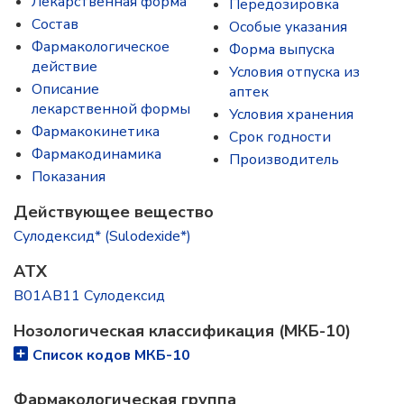
Лекарственная форма
Передозировка
Состав
Особые указания
Фармакологическое
Форма выпуска
действие
Условия отпуска из
Описание
аптек
лекарственной формы
Условия хранения
Фармакокинетика
Срок годности
Фармакодинамика
Производитель
Показания
Действующее вещество
Сулодексид* (Sulodexide*)
ATX
B01AB11 Сулодексид
Нозологическая классификация (МКБ-10)
Список кодов МКБ-10
Фармакологическая группа