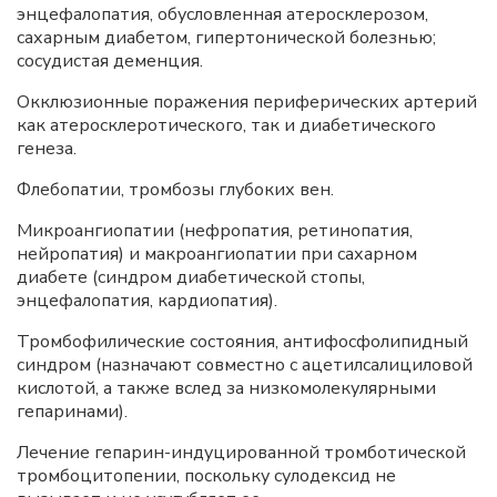
энцефалопатия, обусловленная атеросклерозом,
сахарным диабетом, гипертонической болезнью;
сосудистая деменция.
Окклюзионные поражения периферических артерий
как атеросклеротического, так и диабетического
генеза.
Флебопатии, тромбозы глубоких вен.
Микроангиопатии (нефропатия, ретинопатия,
нейропатия) и макроангиопатии при сахарном
диабете (синдром диабетической стопы,
энцефалопатия, кардиопатия).
Тромбофилические состояния, антифосфолипидный
синдром (назначают совместно с ацетилсалициловой
кислотой, а также вслед за низкомолекулярными
гепаринами).
Лечение гепарин-индуцированной тромботической
тромбоцитопении, поскольку сулодексид не