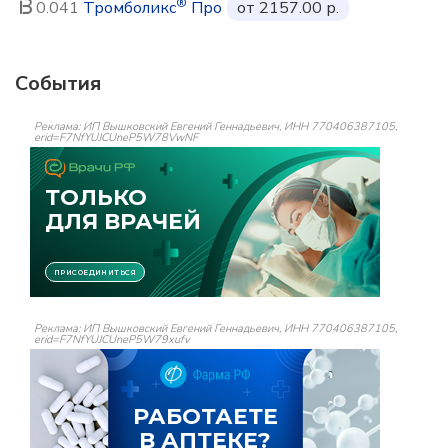
®
0.041
Тромболикс
Про
от 2157.00 р.
События
Реклама: ИП Вышковский Евгений Геннадьевич, ИНН 770406387105,
erid=F7NfYUJCUneP5W78VwNF
Реклама: ИП Вышковский Евгений Геннадьевич, ИНН 770406387105,
erid=F7NfYUJCUneP5W79xufv