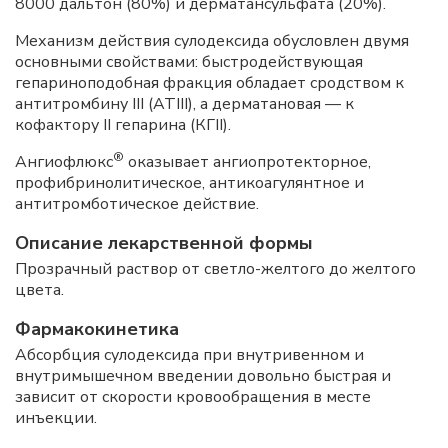
8000 дальтон (80%) и дерматансульфата (20%).
Механизм действия сулодексида обусловлен двумя
основными свойствами: быстродействующая
гепариноподобная фракция обладает сродством к
антитромбину III (АТIII), а дерматановая — к
кофактору II гепарина (КГII).
®
Ангиофлюкс
оказывает ангиопротекторное,
профибринолитическое, антикоагулянтное и
антитромботическое действие.
Описание лекарственной формы
Прозрачный раствор от светло-желтого до желтого
цвета.
Фармакокинетика
Абсорбция сулодексида при внутривенном и
внутримышечном введении довольно быстрая и
зависит от скорости кровообращения в месте
инъекции.