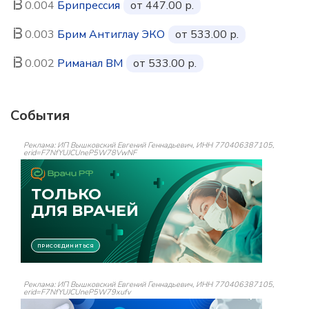
0.004
Брипрессия
от 447.00 р.
0.003
Брим Антиглау ЭКО
от 533.00 р.
0.002
Риманал ВМ
от 533.00 р.
События
Реклама: ИП Вышковский Евгений Геннадьевич, ИНН 770406387105,
erid=F7NfYUJCUneP5W78VwNF
Реклама: ИП Вышковский Евгений Геннадьевич, ИНН 770406387105,
erid=F7NfYUJCUneP5W79xufv