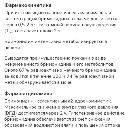
Фармакокинетика
При инстилляции глазных капель максимальная
концентрация бримонидина в плазме достигается
через 0,5-2,5 ч, системный период полувыведения
(T
) составляет около 2 ч.
½
Бримонидин интенсивно метаболизируется в
печени.
Выводятся преимущественно почками в виде
неизмененного бримонидина и его метаболитов.
Около 87% радиоактивно меченого бримонидина
выводится в течение 120 ч, 74 % радиоактивной
метки обнаруживается в моче.
Фармакодинамика
Бримонидин - селективный а2-адреномиметик.
Максимальное снижение внутриглазного давления
(
ВГД
) достигается через 2 ч. Гипотензивное действие
бримонидина обеспечивается за счет снижения
образования водянистой влаги и повышения оттока