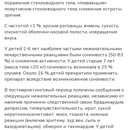
поражение стекловидного тела, «плавающие»
помутнения стекловидного тела, снижение остроты
зрения.
С частотой <1 %: эрозия роговицы, ячмень, сухость
слизистой оболочки носовой полости, извращение
вкуса.
У детей 2-6 лет наиболее частыми нежелательными
лекарственными реакциями были сонливость (50-83
%) и снижение активности. У детей старше 7 лет
(масса тела >20 кг) сонливость возникала в 25 %
случаев. Около 16 % детей прекратили применять
препарат вследствие возникновения сонливости.
В постмаркетинговый период получены сообщения о
следующих нежелательных реакциях, независимо от
наличия причинно-следственной связи: брадикардия,
депрессия, гиперчувствительность, ирит, сухой
кератоконъюнктивит, миоз, тошнота, кожные
реакции (включая эритему, зуд век, сыпь и
вазодилатацию), обморок и тахикардия. У детей