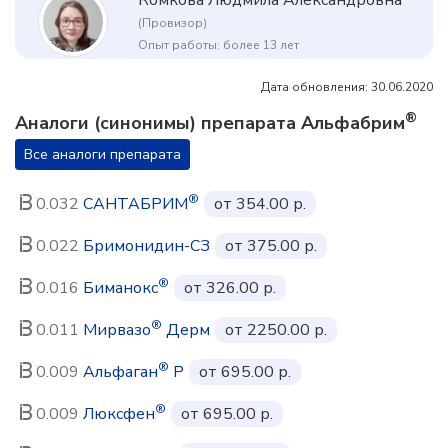
Комкова Людмила Александровна
(Провизор)
Опыт работы: более 13 лет
Дата обновления: 30.06.2020
®
Аналоги (синонимы) препарата Альфабрим
Все аналоги препарата
®
0.032
САНТАБРИМ
от 354.00 р.
0.022
Бримонидин-СЗ
от 375.00 р.
®
0.016
Биманокс
от 326.00 р.
®
0.011
Мирвазо
Дерм
от 2250.00 р.
®
0.009
Альфаган
Р
от 695.00 р.
®
0.009
Люксфен
от 695.00 р.