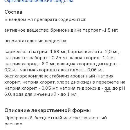
Офтальмологические средства
Состав
В каждом мл препарата содержится:
активное вещество: бримонидина тартрат -1,5 мг;
вспомогательные вещества:
кармеллоза натрия -1,69 мг, борная кислота -2,0 мг,
натрия тетраборат - 0,25 мг, калия хлорид -1,4 мг,
натрия хлорид - 6,0 мг, кальция хлорида дигидрат -
0,2 мг, магния хлорида гексагидрат - 0,06 мг,
оксихлорокомплекс стабилизированный (натрия
хлорит, натрия хлорат, хлора диоксид) в пересчете на
натрия хлорит - 0,05 мг, натрия гидроксид -
q.s.
до pH
6,0, вода для инъекций - до 1 мл.
Описание лекарственной формы
Прозрачный, бесцветный или светло-желтый
раствор