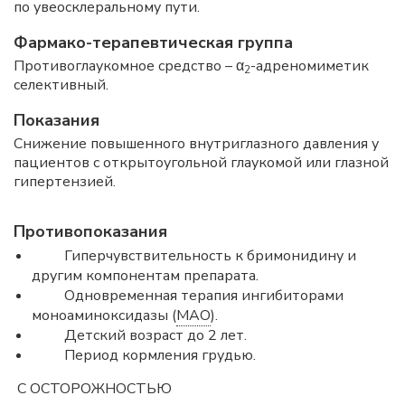
по увеосклеральному пути.
Фармако-терапевтическая группа
Противоглаукомное средство – α
-адреномиметик
2
селективный.
Показания
Снижение повышенного внутриглазного давления у
пациентов с открытоугольной глаукомой или глазной
гипертензией.
Противопоказания
Гиперчувствительность к бримонидину и
другим компонентам препарата.
Одновременная терапия ингибиторами
моноаминоксидазы (
МАО
).
Детский возраст до 2 лет.
Период кормления грудью.
С ОСТОРОЖНОСТЬЮ