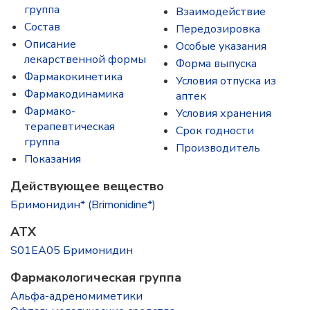
группа
Взаимодействие
Состав
Передозировка
Описание
Особые указания
лекарственной формы
Форма выпуска
Фармакокинетика
Условия отпуска из
Фармакодинамика
аптек
Фармако-
Условия хранения
терапевтическая
Срок годности
группа
Производитель
Показания
Действующее вещество
Бримонидин* (Brimonidine*)
ATX
S01EA05 Бримонидин
Фармакологическая группа
Альфа-адреномиметики