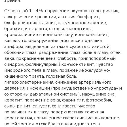
зрения.
С частотой 1 - 4%: нарушение вкусового восприятия,
аллергические реакции, астения, блефарит,
блефароконъюнктивит, затуманенное зрение,
бронхит, катаракта, отек конъюнктивы,
кровоизлияние в конъюнктиву, конъюнктивит,
кашель, головокружение, диспепсия, одышка,
эпифора, выделения из глаза, сухость слизистой
оболочки глаза, раздражение глаза, боль в глазу, отек
века, покраснение века, слабость, гриппоподобный
синдром, фолликулярный конъюнктивит, чувство
инородного тела в глазу, поражение желудочно-
кишечного тракта, головная боль,
гиперхолестеринемия, снижение артериального
давления, инфекции (преимущественно «простуда» и
со стороны дыхательной системы), нарушение сна,
кератит, поражение века, фарингит, фотофобия,
сыпь, ринит, синусит, сонливость, чувство
покалывания в глазу, поверхностная точечная
кератопатия, повышенное слезотечение, выпадение
полей зрения, отслойка стекловидного тела,