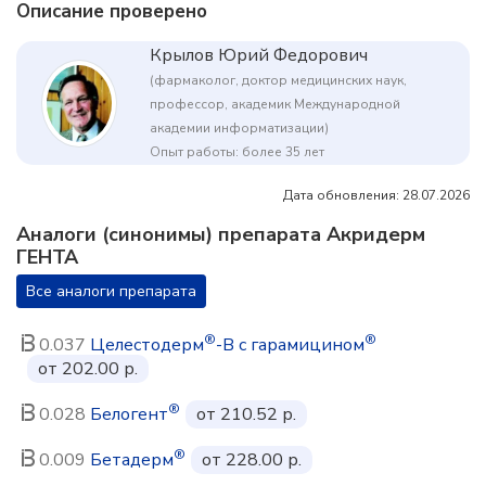
Описание проверено
Крылов Юрий Федорович
(фармаколог, доктор медицинских наук,
профессор, академик Международной
академии информатизации)
Опыт работы: более 35 лет
Дата обновления: 28.07.2026
Аналоги (синонимы) препарата Акридерм
ГЕНТА
Все аналоги препарата
®
®
0.037
Целестодерм
-В с гарамицином
от 202.00 р.
®
0.028
Белогент
от 210.52 р.
®
0.009
Бетадерм
от 228.00 р.