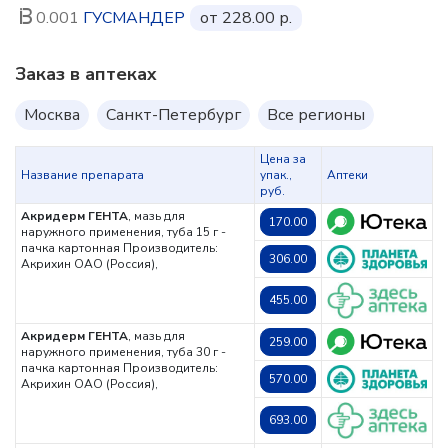
0.001
ГУСМАНДЕР
от 228.00 р.
Заказ в аптеках
Москва
Санкт-Петербург
Все регионы
Цена за
Название препарата
упак.,
Аптеки
руб.
Акридерм ГЕНТА
, мазь для
170.00
наружного применения, туба 15 г -
пачка картонная
Производитель:
306.00
Акрихин ОАО (Россия),
455.00
Акридерм ГЕНТА
, мазь для
259.00
наружного применения, туба 30 г -
пачка картонная
Производитель:
570.00
Акрихин ОАО (Россия),
693.00