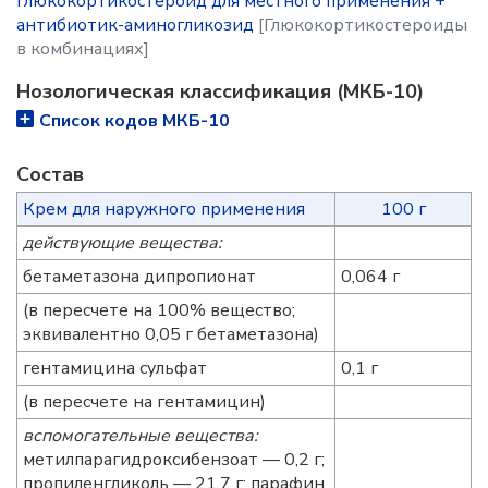
Глюкокортикостероид для местного применения +
антибиотик-аминогликозид
[Глюкокортикостероиды
в комбинациях]
Нозологическая классификация (МКБ-10)
Список кодов МКБ-10
Состав
Крем для наружного применения
100 г
действующие вещества:
бетаметазона дипропионат
0,064 г
(в пересчете на 100% вещество;
эквивалентно 0,05 г бетаметазона)
гентамицина сульфат
0,1 г
(в пересчете на гентамицин)
вспомогательные вещества:
метилпарагидроксибензоат — 0,2 г;
пропиленгликоль — 21,7 г; парафин