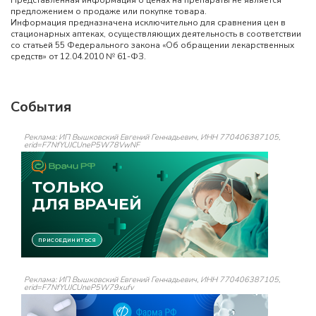
Представленная информация о ценах на препараты не является
предложением о продаже или покупке товара.
Информация предназначена исключительно для сравнения цен в
стационарных аптеках, осуществляющих деятельность в соответствии
со статьей 55 Федерального закона «Об обращении лекарственных
средств» от 12.04.2010 № 61-ФЗ.
События
Реклама: ИП Вышковский Евгений Геннадьевич, ИНН 770406387105,
erid=F7NfYUJCUneP5W78VwNF
Реклама: ИП Вышковский Евгений Геннадьевич, ИНН 770406387105,
erid=F7NfYUJCUneP5W79xufv