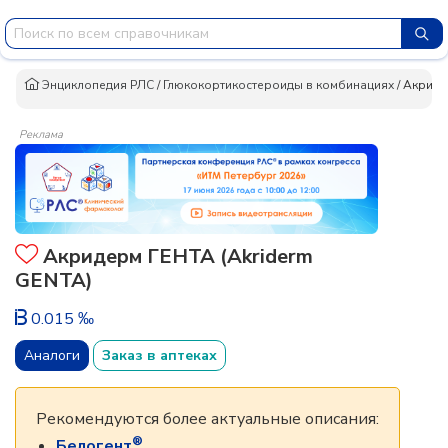
Энциклопедия РЛС
/
Глюкокортикостероиды в комбинациях
/
Акриде
Реклама
Акридерм ГЕНТА (Akriderm
GENTA)
0.015 ‰
Аналоги
Заказ в аптеках
Рекомендуются более актуальные описания:
®
Белогент