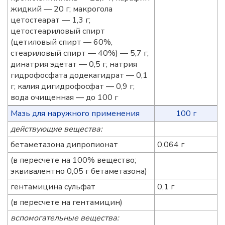
жидкий — 20 г; макрогола
цетостеарат — 1,3 г;
цетостеариловый спирт
(цетиловый спирт — 60%,
стеариловый спирт — 40%) — 5,7 г;
динатрия эдетат — 0,5 г; натрия
гидрофосфата додекагидрат — 0,1
г; калия дигидрофосфат — 0,9 г;
вода очищенная — до 100 г
Мазь для наружного применения
100 г
действующие вещества:
бетаметазона дипропионат
0,064 г
(в пересчете на 100% вещество;
эквивалентно 0,05 г бетаметазона)
гентамицина сульфат
0,1 г
(в пересчете на гентамицин)
вспомогательные вещества: