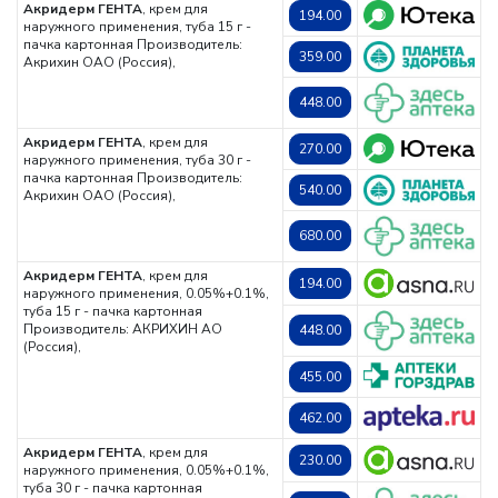
Акридерм ГЕНТА
, крем для
194.00
наружного применения, туба 15 г -
пачка картонная
Производитель:
359.00
Акрихин ОАО (Россия),
448.00
Акридерм ГЕНТА
, крем для
270.00
наружного применения, туба 30 г -
пачка картонная
Производитель:
540.00
Акрихин ОАО (Россия),
680.00
Акридерм ГЕНТА
, крем для
194.00
наружного применения, 0.05%+0.1%,
туба 15 г - пачка картонная
Производитель: АКРИХИН АО
448.00
(Россия),
455.00
462.00
Акридерм ГЕНТА
, крем для
230.00
наружного применения, 0.05%+0.1%,
туба 30 г - пачка картонная