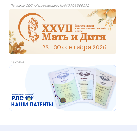
Реклама: ООО «Конгресслайн», ИНН 7708369172
Реклама