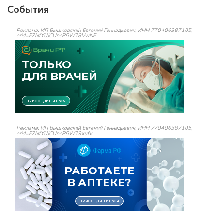
События
Реклама: ИП Вышковский Евгений Геннадьевич, ИНН 770406387105,
erid=F7NfYUJCUneP5W78VwNF
Реклама: ИП Вышковский Евгений Геннадьевич, ИНН 770406387105,
erid=F7NfYUJCUneP5W79xufv