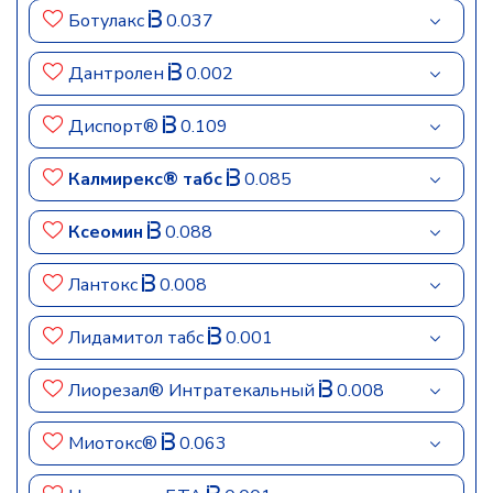
Ботулакс
0.037
Дантролен
0.002
Диспорт®
0.109
Калмирекс® табс
0.085
Ксеомин
0.088
Лантокс
0.008
Лидамитол табс
0.001
Лиорезал® Интратекальный
0.008
Миотокс®
0.063