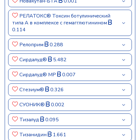
Новакутан-БТА
0.001
РЕЛАТОКС® Токсин ботулинический
типа А в комплексе с гемагглютинином
0.114
Релоприм
0.288
Сирдалуд®
5.482
Сирдалуд® МР
0.007
Стезиум®
0.326
СУОНИК®
0.002
Тизалуд
0.095
Тизанидин
1.661