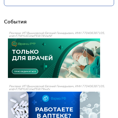
События
Реклама: ИП Вышковский Евгений Геннадьевич, ИНН 770406387105,
erid=F7NfYUJCUneP5W78VwNF
Реклама: ИП Вышковский Евгений Геннадьевич, ИНН 770406387105,
erid=F7NfYUJCUneP5W79xufv