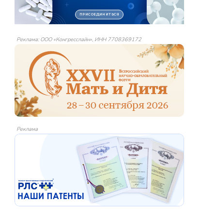
Реклама: ООО «Конгресслайн», ИНН 7708369172
Реклама