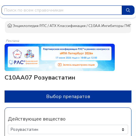
Энциклопедия РЛС
/
АТХ Классификация
/
C10AA Ингибиторы ГМГ-К
Реклама
C10AA07 Розувастатин
Выбор препаратов
Действующее вещество