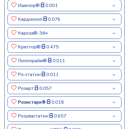
Ишенор®
0.001
Кардиолип
0.076
Кароза®-Эйч
Крестор®
0.475
Липопрайм®
0.011
Ро-статин
0.011
Розарт
0.057
Розистарк®
0.018
Розувастатин
0.657