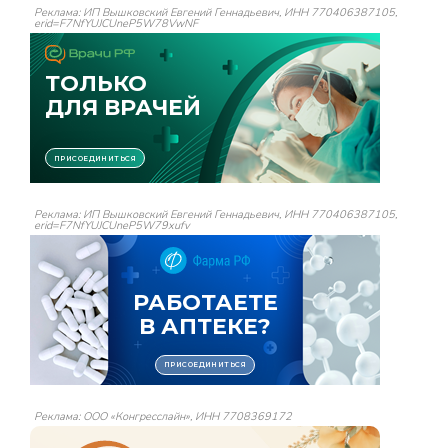
Реклама: ИП Вышковский Евгений Геннадьевич, ИНН 770406387105,
erid=F7NfYUJCUneP5W78VwNF
Реклама: ИП Вышковский Евгений Геннадьевич, ИНН 770406387105,
erid=F7NfYUJCUneP5W79xufv
Реклама: ООО «Конгресслайн», ИНН 7708369172