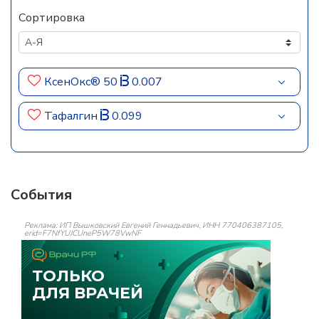
Сортировка
КсенОкс® 50
0.007
Тафалгин
0.099
События
Реклама: ИП Вышковский Евгений Геннадьевич, ИНН 770406387105,
erid=F7NfYUJCUneP5W78VwNF