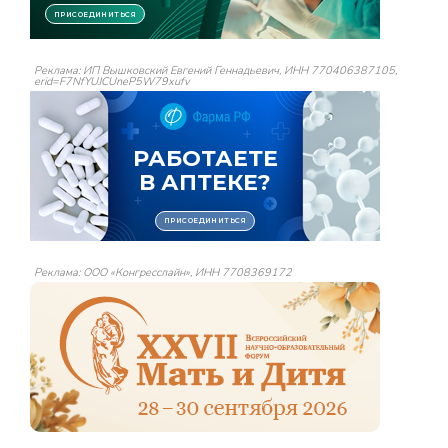
Реклама: ИП Вышковский Евгений Геннадьевич, ИНН 770406387105,
erid=F7NfYUJCUneP5W79xufv
Реклама: ООО «Конгресслайн», ИНН 7708369172