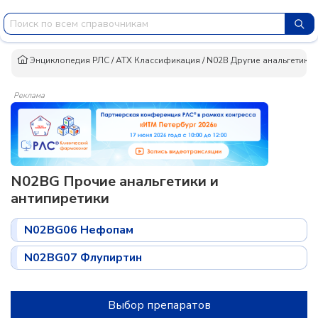
Энциклопедия РЛС
/
АТХ Классификация
/
N02B Другие анальгетики 
Реклама
N02BG Прочие анальгетики и
антипиретики
N02BG06 Нефопам
N02BG07 Флупиртин
Выбор препаратов