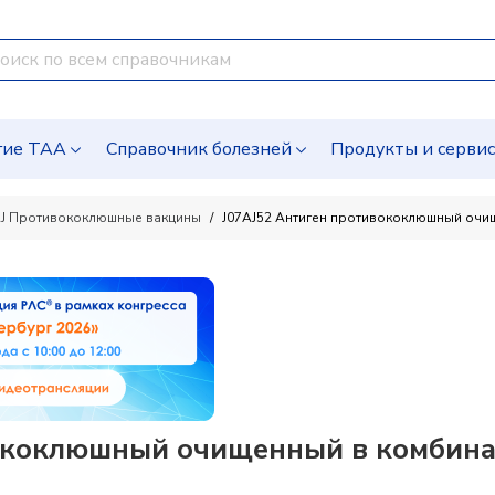
гие ТАА
Справочник болезней
Продукты и серви
AJ Противококлюшные вакцины
J07AJ52 Антиген противококлюшный очи
ококлюшный очищенный в комбина