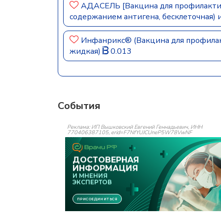
АДАСЕЛЬ [Вакцина для профилакти
содержанием антигена, бесклеточная) 
Инфанрикс® (Вакцина для профилак
жидкая)
0.013
События
Реклама: ИП Вышковский Евгений Геннадьевич, ИНН
770406387105, erid=F7NfYUJCUneP5W78VwNF