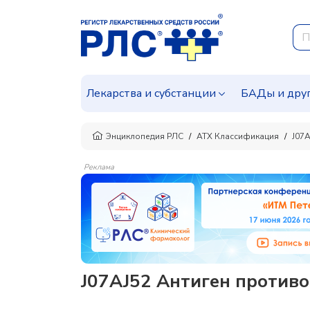
Лекарства и субстанции
БАДы и дру
Энциклопедия РЛС
АТХ Классификация
J07
Реклама
J07AJ52 Антиген против