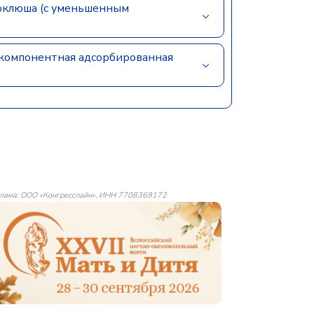
оклюша (с уменьшенным
хкомпонентная адсорбированная
лама: ООО «Конгресслайн», ИНН 7708369172