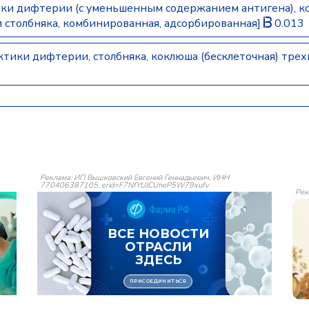
ки дифтерии (с уменьшенным содержанием антигена), к
и столбняка, комбинированная, адсорбированная]
0.013
тики дифтерии, столбняка, коклюша (бесклеточная) тре
Реклама: ИП Вышковский Евгений Геннадьевич, ИНН
770406387105, erid=F7NfYUJCUneP5W79xufv
Рек