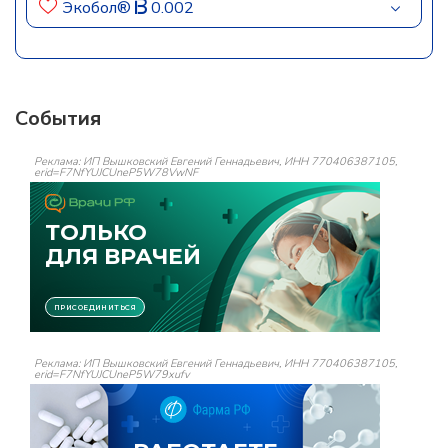
Экобол®
0.002
События
Реклама: ИП Вышковский Евгений Геннадьевич, ИНН 770406387105,
erid=F7NfYUJCUneP5W78VwNF
Реклама: ИП Вышковский Евгений Геннадьевич, ИНН 770406387105,
erid=F7NfYUJCUneP5W79xufv