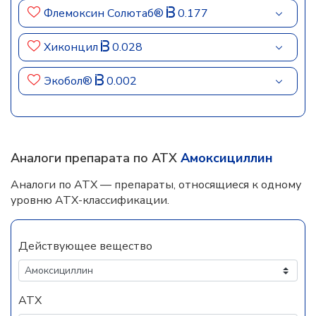
Флемоксин Солютаб®
0.177
Хиконцил
0.028
Экобол®
0.002
Аналоги препарата по АТХ
Амоксициллин
Аналоги по АТХ — препараты, относящиеся к одному
уровню АТХ-классификации.
Действующее вещество
АТХ