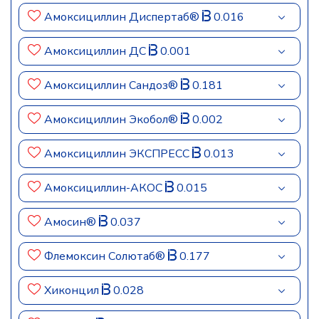
Амоксициллин Диспертаб®
0.016
Амоксициллин ДС
0.001
Амоксициллин Сандоз®
0.181
Амоксициллин Экобол®
0.002
Амоксициллин ЭКСПРЕСС
0.013
Амоксициллин-АКОС
0.015
Амосин®
0.037
Флемоксин Солютаб®
0.177
Хиконцил
0.028