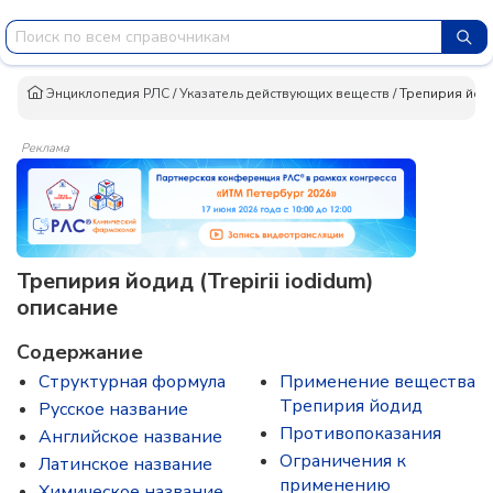
Энциклопедия РЛС
/
Указатель действующих веществ
/
Трепирия йод
Реклама
Трепирия йодид (Trepirii iodidum)
описание
Содержание
Структурная формула
Применение вещества
Трепирия йодид
Русское название
Противопоказания
Английское название
Ограничения к
Латинское название
применению
Химическое название