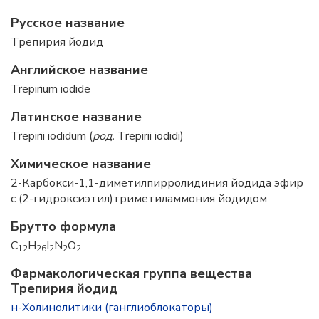
Русское название
Трепирия йодид
Английское название
Trepirium iodide
Латинское название
Trepirii iodidum (
род.
Trepirii iodidi)
Химическое название
2-Карбокси-1,1-диметилпирролидиния йодида эфир
с (2-гидроксиэтил)триметиламмония йодидом
Брутто формула
C
H
I
N
O
12
26
2
2
2
Фармакологическая группа вещества
Трепирия йодид
н-Холинолитики (ганглиоблокаторы)