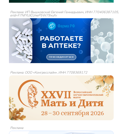
Реклама: ИП Вышковский Евгений Геннадьевич, ИНН 770406387105,
erid=F7NfYUJCUneP5W79xufv
Реклама: ООО «Конгресслайн», ИНН 7708369172
Реклама