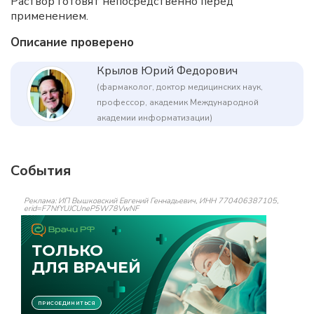
Раствор готовят непосредственно перед
применением.
Описание проверено
Крылов Юрий Федорович
(фармаколог, доктор медицинских наук,
профессор, академик Международной
академии информатизации)
События
Реклама: ИП Вышковский Евгений Геннадьевич, ИНН 770406387105,
erid=F7NfYUJCUneP5W78VwNF