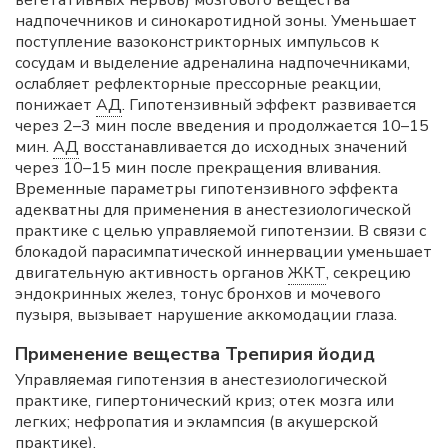
вегетативных нервов) мозгового вещества
надпочечников и синокаротидной зоны. Уменьшает
поступление вазоконстрикторных импульсов к
сосудам и выделение адреналина надпочечниками,
ослабляет рефлекторные прессорные реакции,
понижает
АД
. Гипотензивный эффект развивается
через 2–3 мин после введения и продолжается 10–15
мин.
АД
восстанавливается до исходных значений
через 10–15 мин после прекращения вливания.
Временные параметры гипотензивного эффекта
адекватны для применения в анестезиологической
практике с целью управляемой гипотензии. В связи с
блокадой парасимпатической иннервации уменьшает
двигательную активность органов
ЖКТ
, секрецию
эндокринных желез, тонус бронхов и мочевого
пузыря, вызывает нарушение аккомодации глаза.
Применение вещества Трепирия йодид
Управляемая гипотензия в анестезиологической
практике, гипертонический криз; отек мозга или
легких; нефропатия и эклампсия (в акушерской
практике).