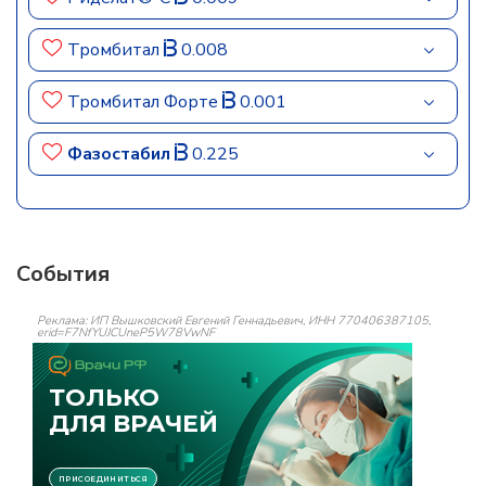
Тромбитал
0.008
Тромбитал Форте
0.001
Фазостабил
0.225
События
Реклама: ИП Вышковский Евгений Геннадьевич, ИНН 770406387105,
erid=F7NfYUJCUneP5W78VwNF