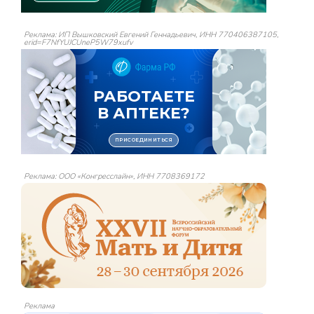
Реклама: ИП Вышковский Евгений Геннадьевич, ИНН 770406387105,
erid=F7NfYUJCUneP5W79xufv
Реклама: ООО «Конгресслайн», ИНН 7708369172
Реклама