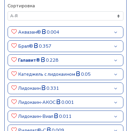
Сортировка
Аквазан®
0.004
Брал®
0.357
Галавит®
0.228
Катеджель с лидокаином
0.05
Лидокаин
0.331
Лидокаин-АКОС
0.001
Лидокаин-Виал
0.011
Риделат®-С
0.009