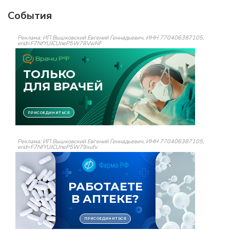
События
Реклама: ИП Вышковский Евгений Геннадьевич, ИНН 770406387105,
erid=F7NfYUJCUneP5W78VwNF
Реклама: ИП Вышковский Евгений Геннадьевич, ИНН 770406387105,
erid=F7NfYUJCUneP5W79xufv