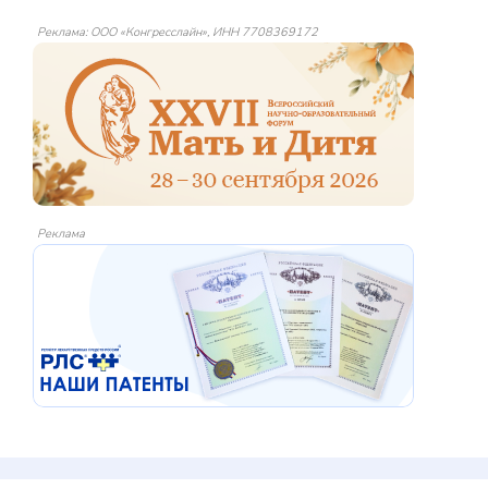
Реклама: ООО «Конгресслайн», ИНН 7708369172
Реклама