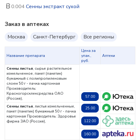
0.004
Сенны экстракт сухой
Заказ в аптеках
Москва
Санкт-Петербург
Все регионы
Цена за
Название препарата
упак.,
Аптеки
руб.
Сенны листья
, сырье растительное
измельченное, пакет (пакетик)
бумажный с полипропиленовым
слоем 50 г - пачка картонная
Производитель:
Красногорсклексредства ОАО
57.00
(Россия),
Сенны листья
, листья измельченные,
25.00
пакет (пакетик) бумажный 50 г - пачка
картонная
Производитель: Здоровье
122.00
фирма ЗАО (Россия),
160.00