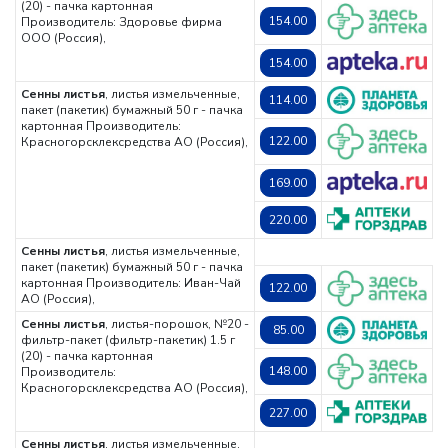
(20) - пачка картонная
154.00
Производитель: Здоровье фирма
ООО (Россия),
154.00
Сенны листья
, листья измельченные,
114.00
пакет (пакетик) бумажный 50 г - пачка
картонная
Производитель:
122.00
Красногорсклексредства АО (Россия),
169.00
220.00
Сенны листья
, листья измельченные,
пакет (пакетик) бумажный 50 г - пачка
картонная
Производитель: Иван-Чай
122.00
АО (Россия),
Сенны листья
, листья-порошок, №20 -
85.00
фильтр-пакет (фильтр-пакетик) 1.5 г
(20) - пачка картонная
148.00
Производитель:
Красногорсклексредства АО (Россия),
227.00
Сенны листья
, листья измельченные,