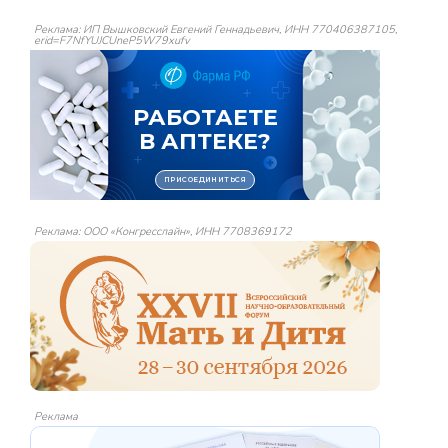
Реклама: ИП Вышковский Евгений Геннадьевич, ИНН 770406387105,
erid=F7NfYUJCUneP5W79xufv
Реклама: ООО «Конгресслайн», ИНН 7708369172
Реклама