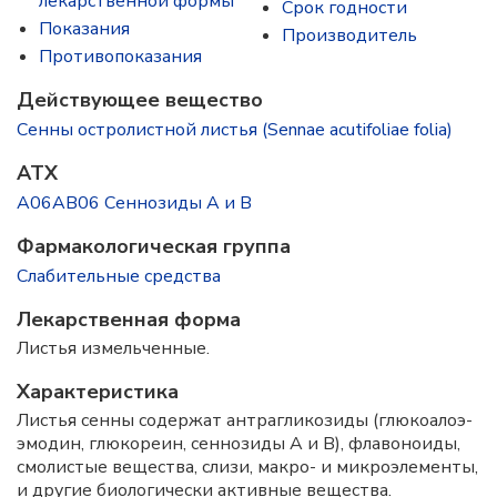
лекарственной формы
Срок годности
Показания
Производитель
Противопоказания
Действующее вещество
Сенны остролистной листья (Sennae acutifoliae folia)
ATX
A06AB06 Сеннозиды А и В
Фармакологическая группа
Слабительные средства
Лекарственная форма
Листья измельченные.
Характеристика
Листья сенны содержат антрагликозиды (глюкоалоэ-
эмодин, глюкореин, сеннозиды A и B), флавоноиды,
смолистые вещества, слизи, макро- и микроэлементы,
и другие биологически активные вещества.