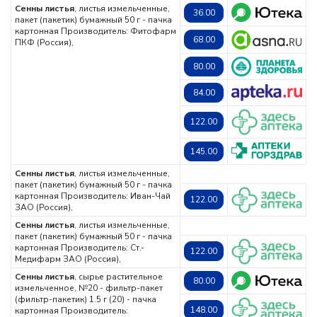
Сенны листья
, листья измельченные,
36.00
пакет (пакетик) бумажный 50 г - пачка
картонная
Производитель: Фитофарм
68.00
ПКФ (Россия),
80.00
84.00
122.00
145.00
Сенны листья
, листья измельченные,
пакет (пакетик) бумажный 50 г - пачка
картонная
Производитель: Иван-Чай
122.00
ЗАО (Россия),
Сенны листья
, листья измельченные,
пакет (пакетик) бумажный 50 г - пачка
картонная
Производитель: Ст.-
122.00
Медифарм ЗАО (Россия),
Сенны листья
, сырье растительное
80.00
измельченное, №20 - фильтр-пакет
(фильтр-пакетик) 1.5 г (20) - пачка
148.00
картонная
Производитель: