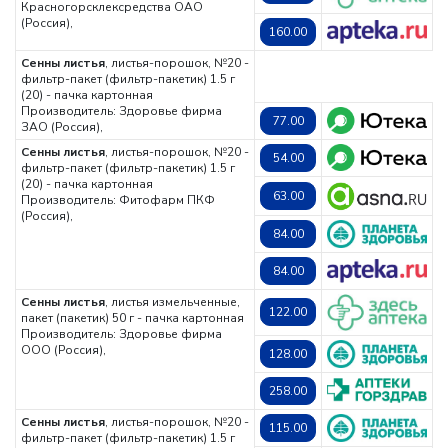
Красногорсклексредства ОАО
(Россия),
160.00
Сенны листья
, листья-порошок, №20 -
фильтр-пакет (фильтр-пакетик) 1.5 г
(20) - пачка картонная
Производитель: Здоровье фирма
77.00
ЗАО (Россия),
Сенны листья
, листья-порошок, №20 -
54.00
фильтр-пакет (фильтр-пакетик) 1.5 г
(20) - пачка картонная
63.00
Производитель: Фитофарм ПКФ
(Россия),
84.00
84.00
Сенны листья
, листья измельченные,
122.00
пакет (пакетик) 50 г - пачка картонная
Производитель: Здоровье фирма
ООО (Россия),
128.00
258.00
Сенны листья
, листья-порошок, №20 -
115.00
фильтр-пакет (фильтр-пакетик) 1.5 г