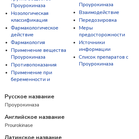
Проурокиназа
Проурокиназа
Взаимодействие
Нозологическая
классификация
Передозировка
Фармакологическое
Меры
действие
предосторожности
Фармакология
Источники
информации
Применение вещества
Проурокиназа
Список препаратов с
Проурокиназа
Противопоказания
Применение при
беременности и
Русское название
Проурокиназа
Английское название
Prourokinase
Латинское название