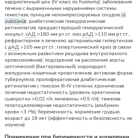
кардиогенный шок (IV класс по Киллипу); заболевания
печени с выраженными нарушениями системы
гемостаза; пункция некомпрессируемых сосудов (
v.
subclavia
); диабетическая геморрагическая
ретинопатия; предшествующий геморрагический
инсульт;
сАД
>180 мм рт.ст. или
дАД
>110 мм рт.ст.,
рефрактерное к лечению; артериальная гипертензия
с
дАД
>105 мм рт.ст.; гипертонический криз (в связи
с возможным развитием рецидива внутриглазного
кровоизлияния); подозрение на расслоение аорты;
септический (бактериальный) эндокардит;
желудочно-кишечные кровотечения; активная форма
туберкулеза; пролиферативная диабетическая
ретинопатия с глиозом III–IV степени; хроническая
почечная недостаточность (уровень креатинина
сыворотки >0,02 г/л, мочевины >0,5 г/л); тяжелая
гепатоцеллюлярная недостаточность (альбумин
крови <3 г%); беременность; кормление грудью;
возраст до 18 лет (эффективность и безопасность не
изучена)
Применение при беременности и кормлении