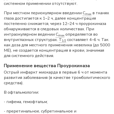
системном применении отсутствуют.
При местном периокулярном введении
C
в тканях
max
глаза достигается к 1–2 ч, далее концентрация
постепенно снижается, через 12–24 ч проурокиназа
обнаруживается в следовых количествах. При
интраокулярном ведении
C
определяется во
max
внутриглазных структурах.
T
составляет 4–6 ч. Так
1/2
как доза для местного применения невелика (до 5000
ME), не создается концентрация в крови, значимая
для системного действия.
Применение вещества Проурокиназа
Острый инфаркт миокарда в первые 6 ч от момента
развития заболевания (в качестве тромболитического
средства).
В офтальмологии:
- гифема, гемофтальм;
- преретинальное, субретинальное и