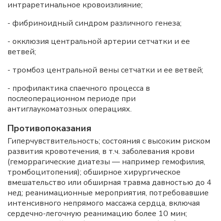
интраретинальное кровоизлияние;
- фибриноидный синдром различного генеза;
- окклюзия центральной артерии сетчатки и ее
ветвей;
- тромбоз центральной вены сетчатки и ее ветвей;
- профилактика спаечного процесса в
послеоперационном периоде при
антиглаукоматозных операциях.
Противопоказания
Гиперчувствительность; состояния с высоким риском
развития кровотечения, в т.ч. заболевания крови
(геморрагические диатезы — например гемофилия,
тромбоцитопения); обширное хирургическое
вмешательство или обширная травма давностью до 4
нед; реанимационные мероприятия, потребовавшие
интенсивного непрямого массажа сердца, включая
сердечно-легочную реанимацию более 10 мин;