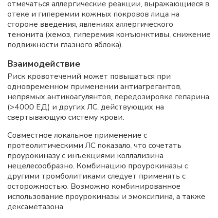
отмечаться аллергические реакции, выражающиеся в
отеке и гиперемии кожных покровов лица на
стороне введения, явлениях аллергического
тенонита (хемоз, гиперемия конъюнктивы, снижение
подвижности глазного яблока).
Взаимодействие
Риск кровотечений может повышаться при
одновременном применении антиагрегантов,
непрямых антикоагулянтов, передозировке гепарина
(>4000 ЕД) и других ЛС, действующих на
свертывающую систему крови.
Совместное локальное применение с
протеолитическими ЛС показало, что сочетать
проурокиназу с инъекциями коллализина
нецелесообразно. Комбинацию проурокиназы с
другими тромболитиками следует применять с
осторожностью. Возможно комбинированное
использование проурокиназы и эмоксипина, а также
дексаметазона.