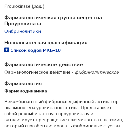
Prourokinase (
род.
)
Фармакологическая группа вещества
Проурокиназа
Фибринолитики
Нозологическая классификация
Список кодов МКБ-10
Фармакологическое действие
Фармакологическое действие
-
фибринолитическое
.
Фармакология
Фармакодинамика
Рекомбинантный фибринспецифичный активатор
плазминогена урокиназного типа. Представляет
собой рекомбинантную проурокиназу и
катализирует превращение плазминогена в плазмин,
который способен лизировать фибриновые сгустки