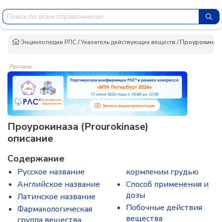
Энциклопедия РЛС
/
Указатель действующих веществ
/
Проурокиназ
Реклама
Проурокиназа (Prourokinase)
описание
Содержание
Русское название
кормлении грудью
Английское название
Способ применения и
дозы
Латинское название
Побочные действия
Фармакологическая
вещества
группа вещества