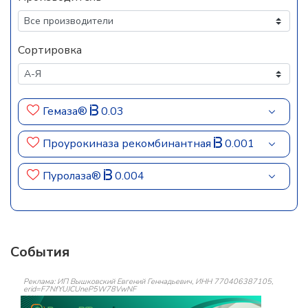
Сортировка
Гемаза®
0.03
Проурокиназа рекомбинантная
0.001
Пуролаза®
0.004
События
Реклама: ИП Вышковский Евгений Геннадьевич, ИНН 770406387105,
erid=F7NfYUJCUneP5W78VwNF