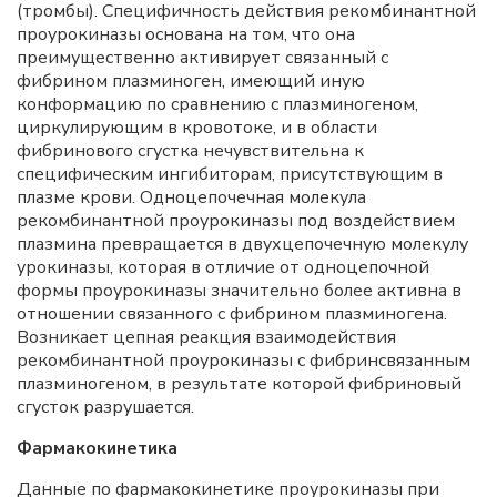
(тромбы). Специфичность действия рекомбинантной
проурокиназы основана на том, что она
преимущественно активирует связанный с
фибрином плазминоген, имеющий иную
конформацию по сравнению с плазминогеном,
циркулирующим в кровотоке, и в области
фибринового сгустка нечувствительна к
специфическим ингибиторам, присутствующим в
плазме крови. Одноцепочечная молекула
рекомбинантной проурокиназы под воздействием
плазмина превращается в двухцепочечную молекулу
урокиназы, которая в отличие от одноцепочной
формы проурокиназы значительно более активна в
отношении связанного с фибрином плазминогена.
Возникает цепная реакция взаимодействия
рекомбинантной проурокиназы с фибринсвязанным
плазминогеном, в результате которой фибриновый
сгусток разрушается.
Фармакокинетика
Данные по фармакокинетике проурокиназы при