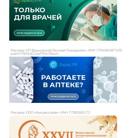
Реклама: ИП Вышковский Евгений Геннадьевич, ИНН 770406387105,
erid=F7NfYUJCUneP5W79xufv
Реклама: ООО «Конгресслайн», ИНН 7708369172