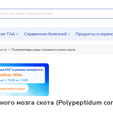
гие ТАА
Справочник болезней
Продукты и серви
ществ
Полипептиды коры головного мозга скота
го мозга скота (Polypeptidum corti