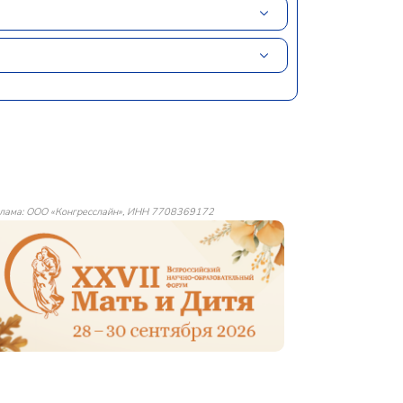
лама: ООО «Конгресслайн», ИНН 7708369172