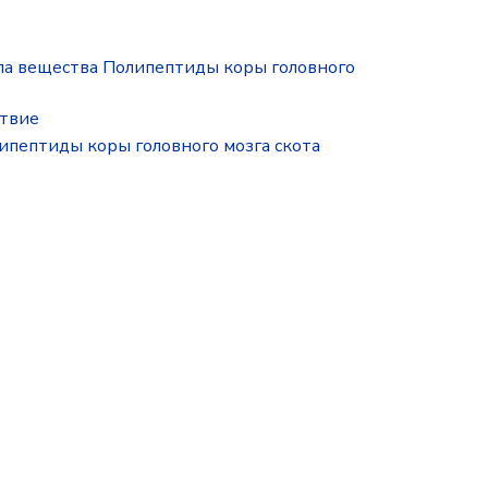
па вещества Полипептиды коры головного
ствие
ипептиды коры головного мозга скота