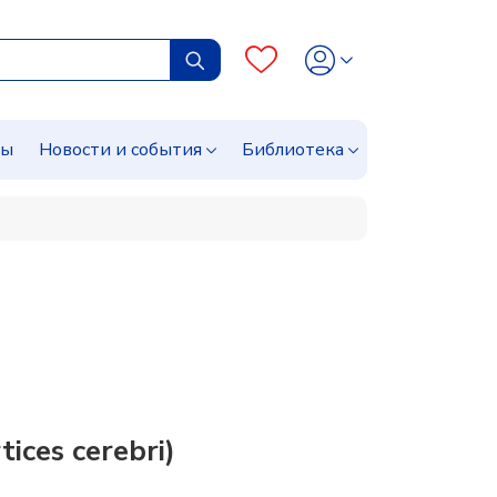
сы
Новости и события
Библиотека
ces cerebri)