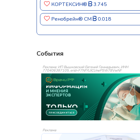
КОРТЕКСИН®
3.745
Ренобрейн® СМ
0.018
События
Реклама: ИП Вышковский Евгений Геннадьевич, ИНН
770406387105, erid=F7NfYUJCUneP5W78VwNF
Реклама