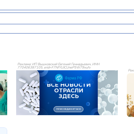
Реклама: ИП Вышковский Евгений Геннадьевич, ИНН
770406387105, erid=F7NfYUJCUneP5W79xufv
Рек