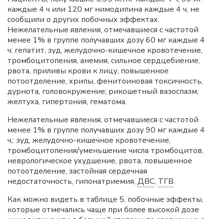
каждые 4 ч или 120 мг нимодипина каждые 4 ч, не
сообщили о других побочных эффектах.
Нежелательные явления, отмечавшиеся с частотой
менее 1% в группе получавших дозу 60 мг каждые 4
ч: гепатит, зуд, желудочно-кишечное кровотечение,
тромбоцитопения, анемия, сильное сердцебиение,
рвота, приливы крови к лицу, повышенное
потоотделение, хрипы, фенитоиновая токсичность,
дурнота, головокружение; рикошетный вазоспазм,
желтуха, гипертония, гематома.
Нежелательные явления, отмечавшиеся с частотой
менее 1% в группе получавших дозу 90 мг каждые 4
ч,: зуд, желудочно-кишечное кровотечение,
тромбоцитопения/уменьшение числа тромбоцитов,
неврологическое ухудшение, рвота, повышенное
потоотделение, застойная сердечная
недостаточность, гипонатриемия,
ДВС
,
ТГВ
.
Как можно видеть в таблице 5, побочные эффекты,
которые отмечались чаще при более высокой дозе