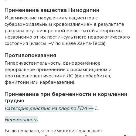
Применение вещества Нимодипин
Ишемические нарушения у пациентов с
субарахноидальным кровоизлиянием в результате
разрыва внутричерепной мешотчатой аневризмы,
независимо от их постинсультного неврологического
состояния (классы I–V по шкале Ханта-Гесса).
Противопоказания
Гиперчувствительность, одновременное
пероральное применение с рифампицином и
противоэпилептическими ЛС (фенобарбитал,
фенитоин или карбамазепин).
Применение при беременности и кормлении
грудью
Категория действия на плод по FDA —
C.
Беременность
Было показано, что нимодипин оказывает