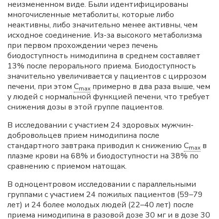
неизмененном виде. Были идентифицированы
многочисленные метаболиты, которые либо
неактивны, либо значительно менее активны, чем
исходное соединение. Из-за высокого метаболизма
при первом прохождении через печень
биодоступность нимодипина в среднем составляет
13% после перорального приема. Биодоступность
значительно увеличивается у пациентов с циррозом
печени, при этом
C
примерно в два раза выше, чем
max
у людей с нормальной функцией печени, что требует
снижения дозы в этой группе пациентов.
В исследовании с участием 24 здоровых мужчин-
добровольцев прием нимодипина после
стандартного завтрака приводил к снижению
C
в
max
плазме крови на 68% и биодоступности на 38% по
сравнению с приемом натощак.
В одноцентровом исследовании с параллельными
группами с участием 24 пожилых пациентов (59–79
лет) и 24 более молодых людей (22–40 лет) после
приема нимодипина в разовой дозе 30 мг и в дозе 30