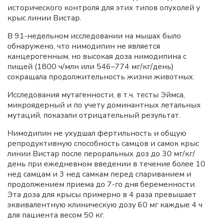
исторического контроля для этих типов опухолей у
крыс линии Вистар.
В 91-недельном исследовании на мышах было
обнаружено, что нимодипин не является
канцерогенным, но высокая доза нимодипина с
пищей (1800 ч/млн или 546–774 мг/кг/день)
сокращала продолжительность жизни животных.
Исследования мутагенности, в т.ч. тесты Эймса,
микроядерный и по учету доминантных летальных
мутаций, показали отрицательный результат.
Нимодипин не ухудшал фертильность и общую
репродуктивную способность самцов и самок крыс
линии Вистар после пероральных доз до 30 мг/кг/
день при ежедневном введении в течение более 10
нед самцам и 3 нед самкам перед спариванием и
продолжением приема до 7-го дня беременности.
Эта доза для крысы примерно в 4 раза превышает
эквивалентную клиническую дозу 60 мг каждые 4 ч
для пациента весом 50 кг.