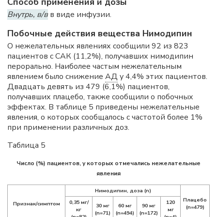
Способ применения и дозы
Внутрь, в/в
в виде инфузии.
Побочные действия вещества Нимодипин
О нежелательных явлениях сообщили 92 из 823
пациентов с САК (11,2%), получавших нимодипин
перорально. Наиболее частым нежелательным
явлением было снижение
АД
у 4,4% этих пациентов.
Двадцать девять из 479 (6,1%) пациентов,
получавших плацебо, также сообщили о побочных
эффектах. В таблице 5 приведены нежелательные
явления, о которых сообщалось с частотой более 1%
при применении различных доз.
Таблица 5
Число (%) пациентов, у которых отмечались нежелательные
явления
Нимодипин, доза (n)
Плацебо
0,35 мг/
120
Признак/симптом
30 мг
60 мг
90 мг
(n=479)
кг
мг
(n=71)
(n=494)
(n=172)
(n=82)
(n=4)