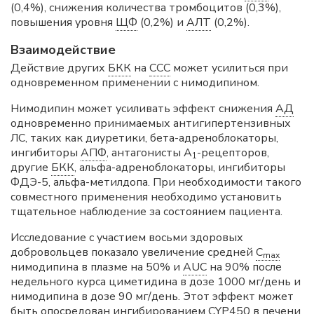
(0,4%), снижения количества тромбоцитов (0,3%),
повышения уровня
ЩФ
(0,2%) и
АЛТ
(0,2%).
Взаимодействие
Действие других
БКК
на
ССС
может усилиться при
одновременном применении с нимодипином.
Нимодипин может усиливать эффект снижения
АД
одновременно принимаемых антигипертензивных
ЛС, таких как диуретики, бета-адреноблокаторы,
ингибиторы
АПФ
, антагонисты А
-рецепторов,
1
другие
БКК
, альфа-адреноблокаторы, ингибиторы
ФДЭ-5, альфа-метилдопа. При необходимости такого
совместного применения необходимо установить
тщательное наблюдение за состоянием пациента.
Исследование с участием восьми здоровых
добровольцев показало увеличение средней
C
max
нимодипина в плазме на 50% и
AUC
на 90% после
недельного курса циметидина в дозе 1000 мг/день и
нимодипина в дозе 90 мг/день. Этот эффект может
быть опосредован ингибированием CYР450 в печени