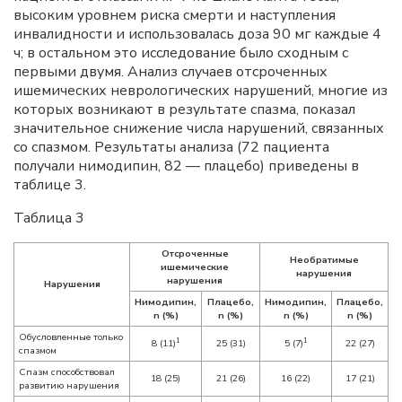
высоким уровнем риска смерти и наступления
инвалидности и использовалась доза 90 мг каждые 4
ч; в остальном это исследование было сходным с
первыми двумя. Анализ случаев отсроченных
ишемических неврологических нарушений, многие из
которых возникают в результате спазма, показал
значительное снижение числа нарушений, связанных
со спазмом. Результаты анализа (72 пациента
получали нимодипин, 82 — плацебо) приведены в
таблице 3.
Таблица 3
Отсроченные
Необратимые
ишемические
нарушения
нарушения
Нарушения
Нимодипин,
Плацебо,
Нимодипин,
Плацебо,
n (%)
n (%)
n (%)
n (%)
Обусловленные только
1
1
8 (11)
25 (31)
5 (7)
22 (27)
спазмом
Спазм способствовал
18 (25)
21 (26)
16 (22)
17 (21)
развитию нарушения