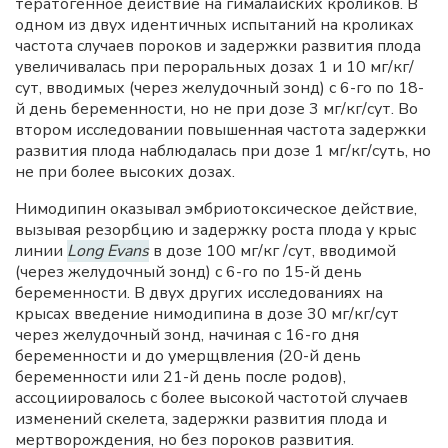
тератогенное действие на гималайских кроликов. В
одном из двух идентичных испытаний на кроликах
частота случаев пороков и задержки развития плода
увеличивалась при пероральных дозах 1 и 10 мг/кг/
сут, вводимых (через желудочный зонд) с 6-го по 18-
й день беременности, но не при дозе 3 мг/кг/сут. Во
втором исследовании повышенная частота задержки
развития плода наблюдалась при дозе 1 мг/кг/суть, но
не при более высоких дозах.
Нимодипин оказывал эмбриотоксическое действие,
вызывая резорбцию и задержку роста плода у крыс
линии
Long Evans
в дозе 100 мг/кг /сут, вводимой
(через желудочный зонд) с 6-го по 15-й день
беременности. В двух других исследованиях на
крысах введение нимодипина в дозе 30 мг/кг/сут
через желудочный зонд, начиная с 16-го дня
беременности и до умерщвления (20-й день
беременности или 21-й день после родов),
ассоциировалось с более высокой частотой случаев
изменений скелета, задержки развития плода и
мертворождения, но без пороков развития.