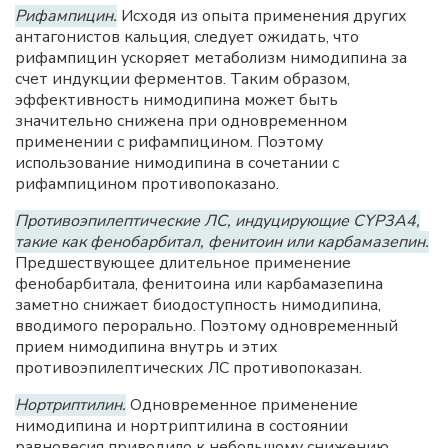
Рифампицин.
Исходя из опыта применения других
антагонистов кальция, следует ожидать, что
рифампицин ускоряет метаболизм нимодипина за
счет индукции ферментов. Таким образом,
эффективность нимодипина может быть
значительно снижена при одновременном
применении с рифампицином. Поэтому
использование нимодипина в сочетании с
рифампицином противопоказано.
Противоэпилептические ЛС, индуцирующие CYP3A4,
такие как фенобарбитал, фенитоин или карбамазепин.
Предшествующее длительное применение
фенобарбитала, фенитоина или карбамазепина
заметно снижает биодоступность нимодипина,
вводимого перорально. Поэтому одновременный
прием нимодипина внутрь и этих
противоэпилептических ЛС противопоказан.
Нортриптилин.
Одновременное применение
нимодипина и нортриптилина в состоянии
равновесия приводило к небольшому снижению