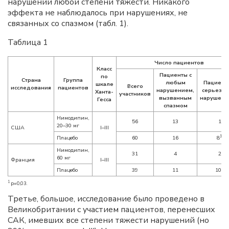
нарушений любой степени тяжести. Никакого
эффекта не наблюдалось при нарушениях, не
связанных со спазмом (табл. 1).
Таблица 1
Число пациентов
Класс
Пациенты с
по
Страна
Группа
любым
Пациент
шкале
Всего
исследования
пациентов
нарушением,
серьезн
Ханта-
участников
вызванным
нарушени
Гесса
спазмом
Нимодипин,
56
13
1
20–30 мг
США
I–III
1
Плацебо
60
16
8
Нимодипин,
31
4
2
60 мг
Франция
I–III
Плацебо
39
11
10*
1
p=0,03.
Третье, большое, исследование было проведено в
Великобритании с участием пациентов, перенесших
САК, имевших все степени тяжести нарушений (но