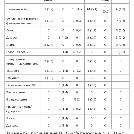
2
Снижение АД
1 (1,2)
0
19 (3,8)
14 (8,1)
6 (1,2)
(50,0)
Отклонения в тестах
1 (1,2)
0
2 (0,4)
1 (0,6)
0
7 (1,5)
функции печени
Отек
0
0
2 (0,4)
2 (1,2)
0
3 (0,6)
Диарея
0
3 (4,2)
0
3 (1,7)
0
3 (0,6)
Сыпь
2 (2,4)
0
3 (0,6)
2 (1,2)
0
3 (0,6)
Головная боль
0
1 (1,4)
6 (1,2)
0
0
1 (0,2)
Желудочно-
2 (2,4)
0
0
2 (1,2)
0
0
кишечные симптомы
Тошнота
1 (1,2)
1 (1,4)
6 (1,2)
1 (0,6)
0
0
Одышка
1 (1,2)
0
0
0
0
0
Отклонения на ЭКГ
0
1 (1,4)
0
1 (0,6)
0
0
Тахикардия
0
1 (1,4)
0
0
0
0
Брадикардия
0
0
5 (1)
1 (0,6)
0
0
Мышечная боль/
0
1 (1,4)
1 (0,2)
1 (0,6)
0
0
судороги
Акне
0
1 (1,4)
0
0
0
0
Депрессия
0
1 (1,4)
0
0
0
0
Пациенты, получавшие 0,35 мг/кг каждые 4 ч, 30 мг