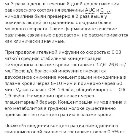
мг 3 раза в день в течение 6 дней до достижения
равновесного состояния величины
AUC
и
C
max
нимодипина были примерно в 2 раза выше у
пожилых людей по сравнению с людьми более
молодого возраста. Такие фармакокинетические
различия, связанные с возрастом, не рассматриваются
как клинически значимые.
При продолжительной инфузии со скоростью 0,03
мг/кг/ч средняя стабильная концентрация
нимодипина в плазме крови составляет 17,6–26,6 нг/
мл. После в/в болюсной инфузии отмечается
двухфазное снижение концентрации нимодипина в
плазме крови через 5–10 мин и примерно через 60
мин.
V
составляет 0,9–1,6 л/кг, общий клиренс — 0,6–
d
1,9 л/ч/кг. Нимодипин проникает через
плацентарный барьер. Концентрация нимодипина и
его метаболитов в грудном молоке существенно
превышает его концентрацию в плазме крови.
После в/в введения концентрация нимодипина в
спинномозговой жидкости составляет около 0,5% от