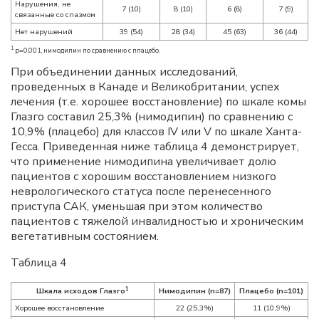
Нарушения, не
7 (10)
8 (10)
6 (8)
7 (9)
связанные со спазмом
Нет нарушений
39 (54)
28 (34)
45 (63)
36 (44)
1
p=0,001, нимодипин по сравнению с плацебо.
При объединении данных исследований,
проведенных в Канаде и Великобритании, успех
лечения (т.е. хорошее восстановление) по шкале комы
Глазго составил 25,3% (нимодипин) по сравнению с
10,9% (плацебо) для классов IV или V по шкале Ханта-
Гесса. Приведенная ниже таблица 4 демонстрирует,
что применение нимодипина увеличивает долю
пациентов с хорошим восстановлением низкого
неврологического статуса после перенесенного
приступа САК, уменьшая при этом количество
пациентов с тяжелой инвалидностью и хроническим
вегетативным состоянием.
Таблица 4
1
Шкала исходов Глазго
Нимодипин (n=87)
Плацебо (n=101)
Хорошее восстановление
22 (25,3%)
11 (10,9%)