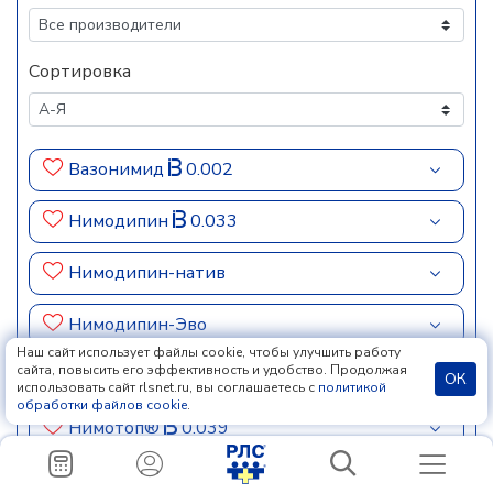
Сортировка
Вазонимид
0.002
Нимодипин
0.033
Нимодипин-натив
Нимодипин-Эво
Наш сайт использует файлы cookie, чтобы улучшить работу
сайта, повысить его эффективность и удобство. Продолжая
Нимопин
0.045
ОК
использовать сайт rlsnet.ru, вы соглашаетесь с
политикой
обработки файлов cookie
.
Нимотоп®
0.039