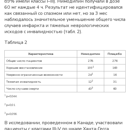
89% имели классы I–III). Нимодипин получали в дозе
60 мг каждые 4 ч. Результат не идентифицировался
как связанный со спазмом или нет, но за 3 мес
наблюдалось значительное уменьшение общего числа
случаев инфаркта и тяжелых неврологических
исходов с инвалидностью (табл. 2).
Таблица 2
Характеристика
Нимодипин
Плацебо
Общее число пациентов
278
276
1
Хорошее восстановление
199
169
1
Умеренно ограниченные возможности
24
16
2
Тяжелая инвалидность
12
31
3
Число случаев смерти
43
60
1
p=0,044.
2
p=0,01.
3
p=0,056.
В исследовании, проведенном в Канаде, участвовали
пациенты с классами III–V по шкале Ханта-Гесса,