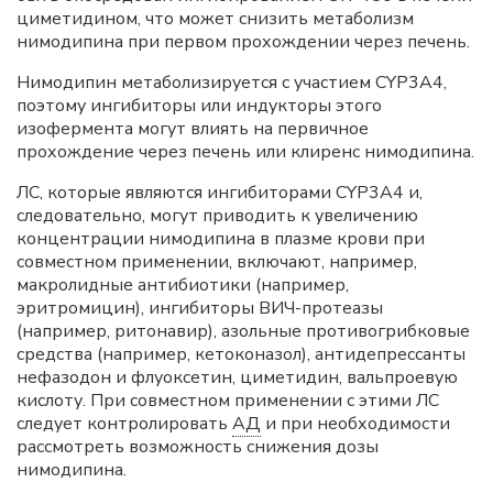
циметидином, что может снизить метаболизм
нимодипина при первом прохождении через печень.
Нимодипин метаболизируется c участием CYP3A4,
поэтому ингибиторы или индукторы этого
изофермента могут влиять на первичное
прохождение через печень или клиренс нимодипина.
ЛС, которые являются ингибиторами CYP3A4 и,
следовательно, могут приводить к увеличению
концентрации нимодипина в плазме крови при
совместном применении, включают, например,
макролидные антибиотики (например,
эритромицин), ингибиторы ВИЧ-протеазы
(например, ритонавир), азольные противогрибковые
средства (например, кетоконазол), антидепрессанты
нефазодон и флуоксетин, циметидин, вальпроевую
кислоту. При совместном применении с этими ЛС
следует контролировать
АД
и при необходимости
рассмотреть возможность снижения дозы
нимодипина.