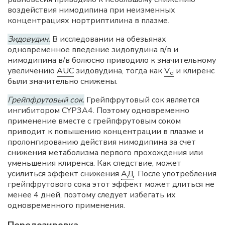
воздействия нимодипина при неизменных
концентрациях нортриптилина в плазме.
Зидовудин.
В исследовании на обезьянах
одновременное введение зидовудина в/в и
нимодипина в/в болюсно приводило к значительному
увеличению
AUC
зидовудина, тогда как
V
и клиренс
d
были значительно снижены.
Грейпфрутовый сок.
Грейпфрутовый сок является
ингибитором CYP3A4. Поэтому одновременно
применение вместе с грейпфрутовым соком
приводит к повышению концентрации в плазме и
пролонгированию действия нимодипина за счет
снижения метаболизма первого прохождения или
уменьшения клиренса. Как следствие, может
усилиться эффект снижения
АД
. После употребления
грейпфрутового сока этот эффект может длиться не
менее 4 дней, поэтому следует избегать их
одновременного применения.
Передозировка