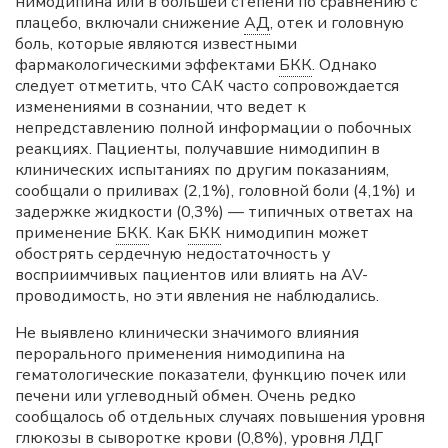
нимодипина или в большей степени по сравнению с
плацебо, включали снижение
АД
, отек и головную
боль, которые являются известными
фармакологическими эффектами
БКК
. Однако
следует отметить, что САК часто сопровождается
изменениями в сознании, что ведет к
непредставлению полной информации о побочных
реакциях. Пациенты, получавшие нимодипин в
клинических испытаниях по другим показаниям,
сообщали о приливах (2,1%), головной боли (4,1%) и
задержке жидкости (0,3%) — типичных ответах на
применение
БКК
. Как
БКК
нимодипин может
обострять сердечную недостаточность у
восприимчивых пациентов или влиять на AV-
проводимость, но эти явления не наблюдались.
Не выявлено клинически значимого влияния
перорального применения нимодипина на
гематологические показатели, функцию почек или
печени или углеводный обмен. Очень редко
сообщалось об отдельных случаях повышения уровня
глюкозы в сыворотке крови (0,8%), уровня
ЛДГ