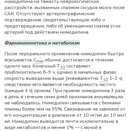
нимодипина на тяжесть неврологических
расстройств, вызванных спазмом сосудов мозга после
САК. Отсутствуют артериографические
подтверждения, свидетельствующие либо о
предотвращении, либо об уменьшении спазма этих
артерий под действием нимодипина.
Фармакокинетика и метаболизм
После перорального применения нимодипин быстро
всасывается,
C
обычно достигается в течение
max
одного часа. Конечный
T
составляет
1/2
приблизительно 8–9 ч, однако в начальных фазах
скорость выведения выше (эквивалентно
T
1–2 ч),
1/2
следствием чего является необходимость частого
(каждые 4 ч) приема. При приеме нимодипина 3 раза
в день в течение семи дней признаков аккумуляции
не наблюдалось. Нимодипин связывается с белками
плазмы более чем на 95%. Связывание не зависело от
его концентрации в диапазоне от 10 нг/мл до 10 мкг/
мл. Нимодипин выводится почти исключительно в
виде метаболитов и менее 1% — с мочой в