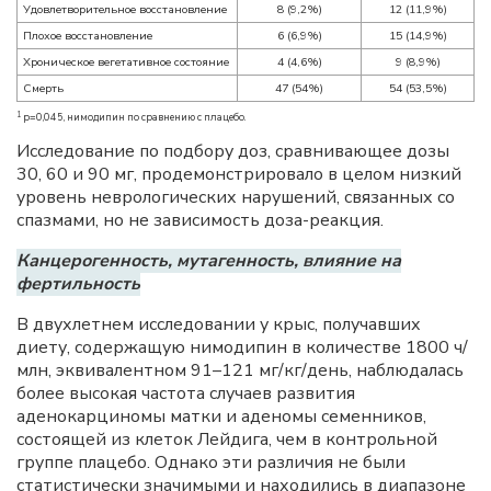
Удовлетворительное восстановление
8 (9,2%)
12 (11,9%)
Плохое восстановление
6 (6,9%)
15 (14,9%)
Хроническое вегетативное состояние
4 (4,6%)
9 (8,9%)
Смерть
47 (54%)
54 (53,5%)
1
p=0,045, нимодипин по сравнению с плацебо.
Исследование по подбору доз, сравнивающее дозы
30, 60 и 90 мг, продемонстрировало в целом низкий
уровень неврологических нарушений, связанных со
спазмами, но не зависимость доза-реакция.
Канцерогенность, мутагенность, влияние на
фертильность
В двухлетнем исследовании у крыс, получавших
диету, содержащую нимодипин в количестве 1800 ч/
млн, эквивалентном 91–121 мг/кг/день, наблюдалась
более высокая частота случаев развития
аденокарциномы матки и аденомы семенников,
состоящей из клеток Лейдига, чем в контрольной
группе плацебо. Однако эти различия не были
статистически значимыми и находились в диапазоне