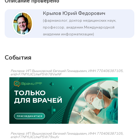
Описание проверено
Крылов Юрий Федорович
(фармаколог, доктор медицинских наук,
профессор, академик Международной
академии информатизации)
События
Реклама: ИП Вышковский Евгений Геннадьевич, ИНН 770406387105,
erid=F7NfYUJCUneP5W78VwNF
Реклама: ИП Вышковский Евгений Геннадьевич, ИНН 770406387105,
erid=F7NfYUJCUneP5W79xufv