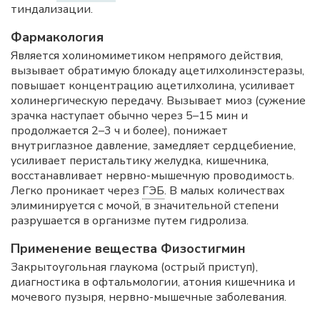
тиндализации.
Фармакология
Является холиномиметиком непрямого действия,
вызывает обратимую блокаду ацетилхолинэстеразы,
повышает концентрацию ацетилхолина, усиливает
холинергическую передачу. Вызывает миоз (сужение
зрачка наступает обычно через 5–15 мин и
продолжается 2–3 ч и более), понижает
внутриглазное давление, замедляет сердцебиение,
усиливает перистальтику желудка, кишечника,
восстанавливает нервно-мышечную проводимость.
Легко проникает через
ГЭБ
. В малых количествах
элиминируется с мочой, в значительной степени
разрушается в организме путем гидролиза.
Применение вещества Физостигмин
Закрытоугольная глаукома (острый приступ),
диагностика в офтальмологии, атония кишечника и
мочевого пузыря, нервно-мышечные заболевания.