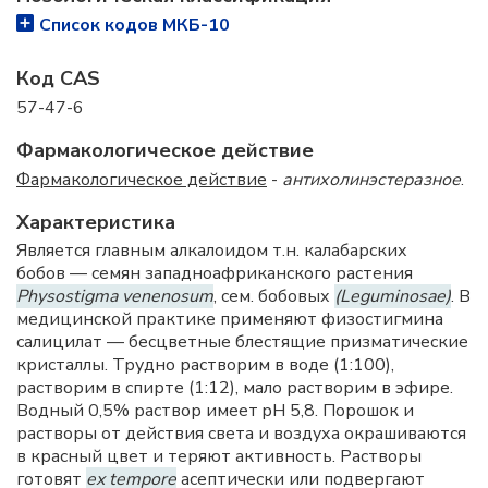
Список кодов МКБ-10
Код CAS
57-47-6
Фармакологическое действие
Фармакологическое действие
-
антихолинэстеразное
.
Характеристика
Является главным алкалоидом т.н. калабарских
бобов — семян западноафриканского растения
Physostigma venenosum
, сем. бобовых
(Leguminosae)
. В
медицинской практике применяют физостигмина
салицилат — бесцветные блестящие призматические
кристаллы. Трудно растворим в воде (1:100),
растворим в спирте (1:12), мало растворим в эфире.
Водный 0,5% раствор имеет pH 5,8. Порошок и
растворы от действия света и воздуха окрашиваются
в красный цвет и теряют активность. Растворы
готовят
ex tempore
асептически или подвергают