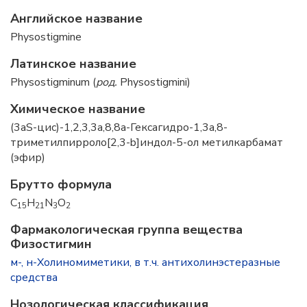
Английское название
Physostigmine
Латинское название
Physostigminum (
род.
Physostigmini)
Химическое название
(3aS-цис)-1,2,3,3а,8,8а-Гексагидро-1,3а,8-
триметилпирроло[2,3-b]индол-5-ол метилкарбамат
(эфир)
Брутто формула
C
H
N
O
15
21
3
2
Фармакологическая группа вещества
Физостигмин
м-, н-Холиномиметики, в т.ч. антихолинэстеразные
средства
Нозологическая классификация