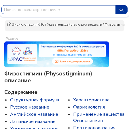
Энциклопедия РЛС
/
Указатель действующих веществ
/
Физостигмин
Реклама
Физостигмин (Physostigminum)
описание
Содержание
Структурная формула
Характеристика
Русское название
Фармакология
Английское название
Применение вещества
Физостигмин
Латинское название
Противопоказания
Химическое название