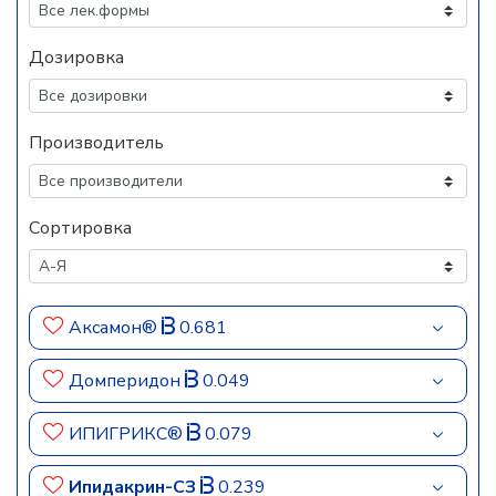
Дозировка
Производитель
Сортировка
Аксамон®
0.681
Домперидон
0.049
ИПИГРИКС®
0.079
Ипидакрин-СЗ
0.239