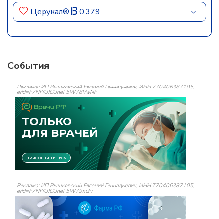
Церукал®
0.379
События
Реклама: ИП Вышковский Евгений Геннадьевич, ИНН 770406387105,
erid=F7NfYUJCUneP5W78VwNF
Реклама: ИП Вышковский Евгений Геннадьевич, ИНН 770406387105,
erid=F7NfYUJCUneP5W79xufv